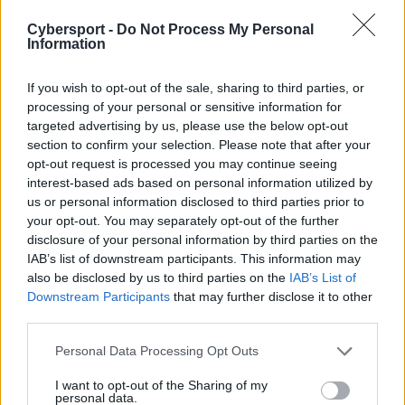
▲
Arbitrzy:
Przyznano im wyższą prędkość ataku oraz
Cybersport -
Do Not Process My Personal
mocniejszą tarczę ochronną na starcie rundy, co ułatwi
Information
budowanie stabilnej przedniej linii.
If you wish to opt-out of the sale, sharing to third parties, or
▲
Oddział Anima (6):
Zrezygnowano z bezpośrednich
processing of your personal or sensitive information for
wypłat gotówkowych na rzecz znacznie wyższej szansy
targeted advertising by us, please use the below opt-out
na wypadnięcie cennych składników przedmiotów oraz
section to confirm your selection. Please note that after your
emblematów.
opt-out request is processed you may continue seeing
interest-based ads based on personal information utilized by
▲
Formacja N.O.V.A.:
Zwiększono bazowe źródło
us or personal information disclosed to third parties prior to
obrażeń, co bezpośrednio przełoży się na wzrost presji
your opt-out. You may separately opt-out of the further
wywieranej przez Caitlyn, Akali oraz Kindred.
disclosure of your personal information by third parties on the
IAB’s list of downstream participants. This information may
Kluczowe modyfikacje bohaterów w patchu
also be disclosed by us to third parties on the
IAB’s List of
17.6 w TFT
Downstream Participants
that may further disclose it to other
third parties.
Bohater
Typ zmiany
Szczegóły modyfikacji
Personal Data Processing Opt Outs
Zmniejszenie bazowych
obrażeń od ataku (AD),
Gnar
▼ Osłabienie
I want to opt-out of the Sharing of my
utrudniające szybkie
personal data.