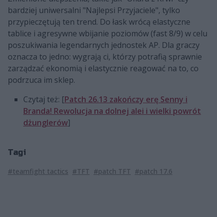
bardziej uniwersalni "Najlepsi Przyjaciele", tylko
przypieczętują ten trend. Do łask wrócą elastyczne
tablice i agresywne wbijanie poziomów (fast 8/9) w celu
poszukiwania legendarnych jednostek AP. Dla graczy
oznacza to jedno: wygrają ci, którzy potrafią sprawnie
zarządzać ekonomią i elastycznie reagować na to, co
podrzuca im sklep.
Czytaj też: [
Patch 26.13 zakończy erę Senny i
Branda! Rewolucja na dolnej alei i wielki powrót
dżunglerów
]
Tagi
#teamfight tactics
#TFT
#patch TFT
#patch 17.6