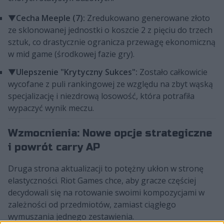
▼
Cecha Meeple (7):
Zredukowano generowane złoto
ze sklonowanej jednostki o koszcie 2 z pięciu do trzech
sztuk, co drastycznie ogranicza przewagę ekonomiczną
w mid game (środkowej fazie gry).
▼
Ulepszenie "Krytyczny Sukces":
Zostało całkowicie
wycofane z puli rankingowej ze względu na zbyt wąską
specjalizację i niezdrową losowość, która potrafiła
wypaczyć wynik meczu.
Wzmocnienia: Nowe opcje strategiczne
i powrót carry AP
Druga strona aktualizacji to potężny ukłon w stronę
elastyczności. Riot Games chce, aby gracze częściej
decydowali się na rotowanie swoimi kompozycjami w
zależności od przedmiotów, zamiast ciągłego
wymuszania jednego zestawienia.