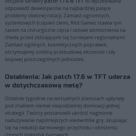
oficjalne serwery
patch 17.6 w TFT
to wyczekiwana
odpowiedź deweloperów na najbardziej palące
problemy obecnej rotacji. Zamiast ogromnych,
systemowych trzęsień ziemi, Riot Games stawia tym
razem na chirurgiczne cięcia i celowe wzmocnienia na
chwilę przed zbliżającymi się turniejami regionalnymi.
Zamiast ogólnych, kosmetycznych poprawek,
otrzymujemy solidną przebudowę ekonomii i siły
bojowej poszczególnych jednostek.
Osłabienia: Jak patch 17.6 w TFT uderza
w dotychczasową metę?
Ostatnie tygodnie na wirtualnych planszach upłynęły
pod znakiem niemal niepodzielnej dominacji jednej
strategii. Twórcy postanowili ukrócić nagminne
nadużywanie najsilniejszych elementów gry, skupiając
się na redukcji darmowego przychodu i obniżeniu
chorych statystyk bazowych.