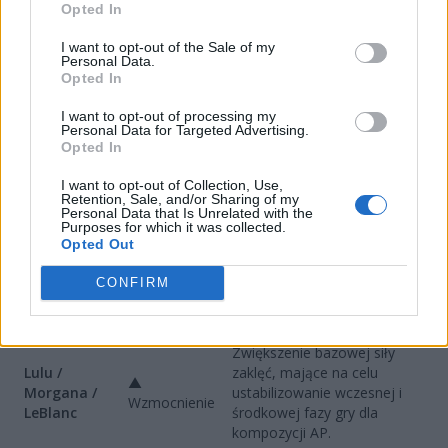
czyszczenie planszy.
Opted In
Wyraźne zwiększenie
I want to opt-out of the Sale of my
Personal Data.
bazowych oraz
Twisted
▲
Opted In
maksymalnych obrażeń od
Fate
Wzmocnienie
umiejętności na każdym
I want to opt-out of processing my
poziomie gwiazdek.
Personal Data for Targeted Advertising.
Opted In
Istotna zmiana funkcjonalna
▲
– przyznana premia do
I want to opt-out of Collection, Use,
Shen
Wzmocnienie
Retention, Sale, and/or Sharing of my
prędkości ataku nie zanika
/ Poprawka
Personal Data that Is Unrelated with the
już w trakcie rzucania czaru.
Purposes for which it was collected.
Opted Out
Solidny przyrost obrażeń
▲
magicznych oraz wyższe
CONFIRM
Viktor
Wzmocnienie
przeliczniki skalowania z
przedmiotami.
Zwiększenie bazowej siły
Lulu /
zaklęć, mające na celu
▲
Morgana /
ustabilizowanie wczesnej i
Wzmocnienie
LeBlanc
środkowej fazy gry dla
kompozycji AP.