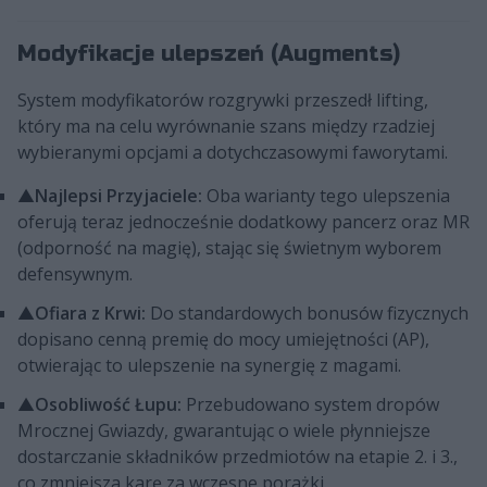
Modyfikacje ulepszeń (Augments)
System modyfikatorów rozgrywki przeszedł lifting,
który ma na celu wyrównanie szans między rzadziej
wybieranymi opcjami a dotychczasowymi faworytami.
▲
Najlepsi Przyjaciele:
Oba warianty tego ulepszenia
oferują teraz jednocześnie dodatkowy pancerz oraz MR
(odporność na magię), stając się świetnym wyborem
defensywnym.
▲
Ofiara z Krwi:
Do standardowych bonusów fizycznych
dopisano cenną premię do mocy umiejętności (AP),
otwierając to ulepszenie na synergię z magami.
▲
Osobliwość Łupu:
Przebudowano system dropów
Mrocznej Gwiazdy, gwarantując o wiele płynniejsze
dostarczanie składników przedmiotów na etapie 2. i 3.,
co zmniejsza karę za wczesne porażki.