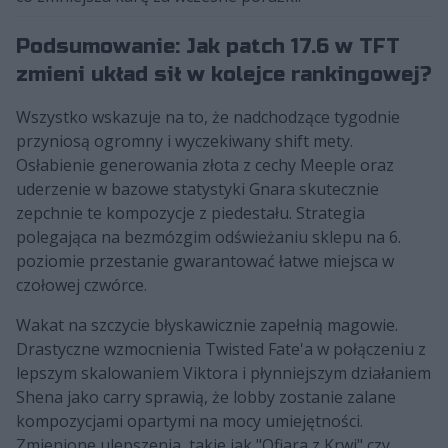
Podsumowanie: Jak patch 17.6 w TFT
zmieni układ sił w kolejce rankingowej?
Wszystko wskazuje na to, że nadchodzące tygodnie
przyniosą ogromny i wyczekiwany shift mety.
Osłabienie generowania złota z cechy Meeple oraz
uderzenie w bazowe statystyki Gnara skutecznie
zepchnie te kompozycje z piedestału. Strategia
polegająca na bezmózgim odświeżaniu sklepu na 6.
poziomie przestanie gwarantować łatwe miejsca w
czołowej czwórce.
Wakat na szczycie błyskawicznie zapełnią magowie.
Drastyczne wzmocnienia Twisted Fate'a w połączeniu z
lepszym skalowaniem Viktora i płynniejszym działaniem
Shena jako carry sprawią, że lobby zostanie zalane
kompozycjami opartymi na mocy umiejętności.
Zmienione ulepszenia, takie jak "Ofiara z Krwi" czy