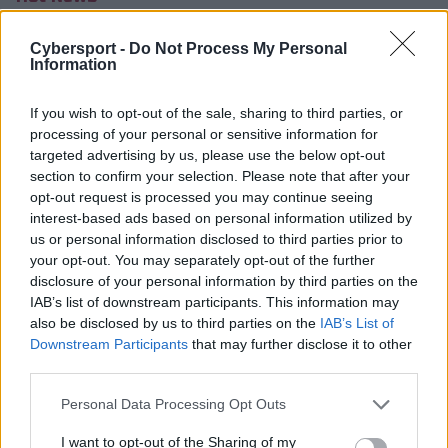
Zven pobił rekord Rekklesa -
Cybersport -
Do Not Process My Personal
zabił 946 stworów w jednej grze!
Information
Daniel Kasprzycki
2.07.2016, godz. 14:07
If you wish to opt-out of the sale, sharing to third parties, or
processing of your personal or sensitive information for
Wczoraj marskman G2 - Jesper "Zven"
targeted advertising by us, please use the below opt-out
Svenningsen - pobił rekord świata największej
section to confirm your selection. Please note that after your
liczby zabitych stworów, który w ubiegłym
opt-out request is processed you may continue seeing
interest-based ads based on personal information utilized by
tygodniu ustanowił Martin ...
us or personal information disclosed to third parties prior to
your opt-out. You may separately opt-out of the further
disclosure of your personal information by third parties on the
Wczoraj marskman G2 - Jesper "Zven" Svenningsen -
IAB’s list of downstream participants. This information may
pobił rekord świata największej liczby zabitych
also be disclosed by us to third parties on the
IAB’s List of
stworów, który w ubiegłym tygodniu ustanowił Martin
Downstream Participants
that may further disclose it to other
"Rekkles" Larsson. Zven zdołał zabić aż
946 stworów
w
third parties.
znacznie krótszym od Rekklesa czasie, bo w niecałe 68.
Personal Data Processing Opt Outs
minut. Taki rekord z pewnością bardzo ciężko będzie
pobić.
I want to opt-out of the Sharing of my