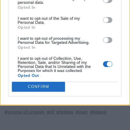
personal data.
Opted In
Zven wczorajszy, przegrany mecz z Origen mimo
wszystko może zaliczyć do udanych. Zven zabijał prawie
I want to opt-out of the Sale of my
14 stworów na minute, co jest nie lada wyczynem.
Personal Data.
Opted In
Broniące się w swojej bazie przez kilkadziesiąt minut
G2 Esports musiało odpierać ataki ogromnych fal
I want to opt-out of processing my
Personal Data for Targeted Advertising.
stworów Origen, co znacznie przyczyniło się do
Opted In
uzyskania tak dużej liczby zabitych minionów w tak
krótkim czasie. I kto wie, gdyby nie backdoor sOAZ'a,
I want to opt-out of Collection, Use,
Retention, Sale, and/or Sharing of my
rekord mógłby być jeszcze wyższy. Grający Sivir
Personal Data that Is Unrelated with the
Zven zakończył grę mając KDA 2/1/1.
Purposes for which it was collected.
Opted Out
https://twitter.com/G2Zven/status/748970362285719552
CONFIRM
Tagi
#League of Legends
#lol
#Rekkles
#zven
#Rekord