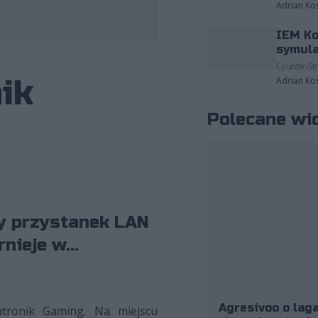
Adrian Ko
IEM Ko
symula
Counter-Str
ik
Adrian Ko
Polecane wi
ny przystanek LAN
ieje w...
Agresivoo o laga
utronik Gaming. Na miejscu