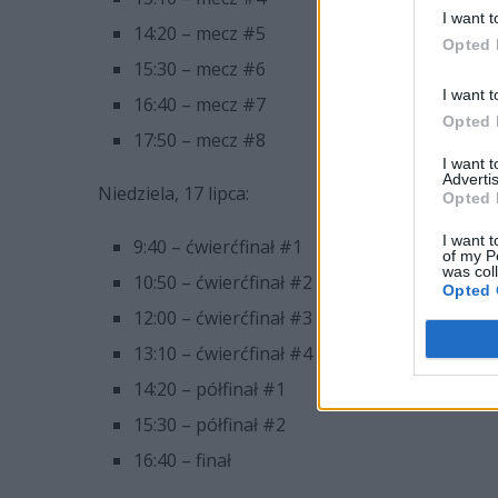
I want t
14:20 – mecz #5
Opted 
15:30 – mecz #6
I want t
16:40 – mecz #7
Opted 
17:50 – mecz #8
I want 
Advertis
Niedziela, 17 lipca:
Opted 
I want t
9:40 – ćwierćfinał #1
of my P
was col
10:50 – ćwierćfinał #2
Opted 
12:00 – ćwierćfinał #3
13:10 – ćwierćfinał #4
14:20 – półfinał #1
15:30 – półfinał #2
16:40 – finał