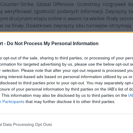
Counter-Strike: Global Offensive. Uczestnicy rozgrywek 
ą weryfikować zgodność podanych informacji. Zwycięzcy tu
epszymi drużynami etapu online o awans na wielkie finały sez
ns na finały. Dodatkowo zwycięzcy obu turniejów otrzymaj
t -
Do Not Process My Personal Information
to opt-out of the sale, sharing to third parties, or processing of your per
formation for targeted advertising by us, please use the below opt-out s
r selection. Please note that after your opt-out request is processed y
eing interest-based ads based on personal information utilized by us or
disclosed to third parties prior to your opt-out. You may separately opt-
losure of your personal information by third parties on the IAB’s list of
. This information may also be disclosed by us to third parties on the
IA
Participants
that may further disclose it to other third parties.
l Data Processing Opt Outs