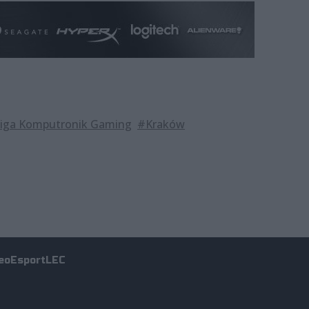
iga Komputronik Gaming
#Kraków
eo
Esport
LEC