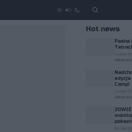
Hot news
Pasha 
Tatrac
Counter-Str
Adrian Ko
Nadcho
edycja
Camp!
Counter-Str
Adrian Ko
ZOWIE 
monito
pokazi
Bez kategor