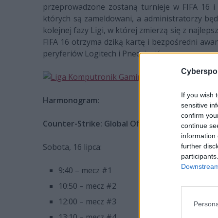
przeprowadzone zostaną turnieje w FIFA 16 i 
których są zameldowani, a administratorzy będ
kolejnej fazy Ligi, w której zmierzą się z najl
FIFA 16 otrzyma dziką kartę i bezpośredni awa
peryferiów Logitech i Pnedrive'ów.
Cyberspor
If you wish 
Harmonogram:
sensitive in
confirm you
Counter-Strike: Global Offensive
continue se
information 
Sobota, 16 lipca:
further disc
participants
Downstream 
9:40 – mecz #1
10:50 – mecz #2
12:00 – mecz #3
Persona
13:10 – mecz #4