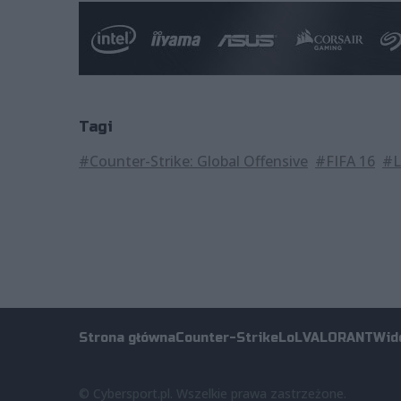
Tagi
#Counter-Strike: Global Offensive
#FIFA 16
#L
Strona główna
Counter-Strike
LoL
VALORANT
Wid
© Cybersport.pl. Wszelkie prawa zastrzeżone.