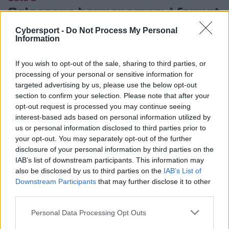
Ogłoszono harmonogram i format
The Summit 5
Cybersport -
Do Not Process My Personal
Information
Jędrzej Smaruj
12.07.2016, godz. 13:00
If you wish to opt-out of the sale, sharing to third parties, or
Zaledwie dwa dni przed rozpoczęciem The
processing of your personal or sensitive information for
Summit 5 organizatorzy podali format i
targeted advertising by us, please use the below opt-out
section to confirm your selection. Please note that after your
harmonogram turnieju. Do Los Angeles poleci
opt-out request is processed you may continue seeing
osiem drużyn, aby rywalizow...
interest-based ads based on personal information utilized by
us or personal information disclosed to third parties prior to
your opt-out. You may separately opt-out of the further
Zaledwie dwa dni przed rozpoczęciem The Summit 5
disclosure of your personal information by third parties on the
IAB’s list of downstream participants. This information may
organizatorzy podali format i harmonogram turnieju.
also be disclosed by us to third parties on the
IAB’s List of
Do Los Angeles poleci osiem drużyn, aby rywalizować o
Downstream Participants
that may further disclose it to other
pulę nagród równą 100 000$ oraz, w większości
third parties.
przypadków, przygotowywać się do The International
6. Format turnieju to drabinka podwójnej eliminacji ze
Personal Data Processing Opt Outs
wszystkimi meczami granymi systemem Bo3, za