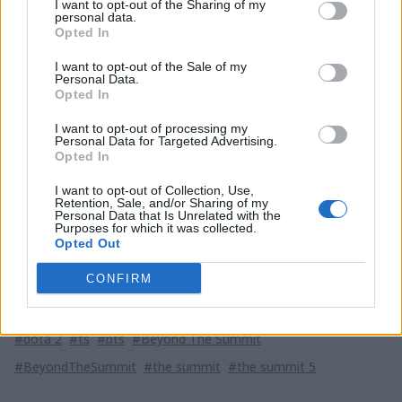
I want to opt-out of the Sharing of my
wyjątkiem wielkiego finału, który będzie Bo5.
personal data.
Opted In
Turniej będzie trwać od 13 do 17 lipca, a harmonogram
każdego dnia jest identyczny. O 18:45 transmitowane
I want to opt-out of the Sale of my
Personal Data.
będzie wprowadzenie, następnie mecze zaczynać się
Opted In
będą o 19:00, 22:00 oraz 1:00. Pierwszego dnia
I want to opt-out of processing my
zobaczymy zmagania w górnej części drabinki
Personal Data for Targeted Advertising.
wygranych, a drugiego w dolnej. Więcej informacji oraz
Opted In
dokładny rozkład meczy można zobaczyć
tutaj
.
I want to opt-out of Collection, Use,
Retention, Sale, and/or Sharing of my
Drabinka The Summit 5
Personal Data that Is Unrelated with the
Purposes for which it was collected.
Opted Out
CONFIRM
Tagi
#dota 2
#ts
#bts
#Beyond The Summit
#BeyondTheSummit
#the summit
#the summit 5