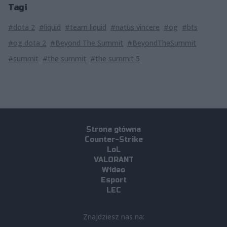
Tagi
#dota 2
#liquid
#team liquid
#natus vincere
#og
#bts
#og dota 2
#Beyond The Summit
#BeyondTheSummit
#summit
#the summit
#the summit 5
Strona główna
Counter-Strike
LoL
VALORANT
Wideo
Esport
LEC
Znajdziesz nas na: