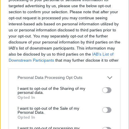
MinD_ControL, Jerax, KuroKy)
targeted advertising by us, please use the below opt-out
section to confirm your selection. Please note that after your
Natus Vincere (Ditya Ra, Dendi, GeneRaL,
opt-out request is processed you may continue seeing
SoNNeikO, ArtStyle)
interest-based ads based on personal information utilized by
Fnatic (Midone, Ohaiyo, DJ, Net, 343)
us or personal information disclosed to third parties prior to
your opt-out. You may separately opt-out of the further
Digital Chaos (Resolut1on, w33, Moo, Saksa,
disclosure of your personal information by third parties on the
Misery)
IAB’s list of downstream participants. This information may
also be disclosed by us to third parties on the
IAB’s List of
Wings Gaming (Shadow, bLink, Faith_bian, iceice,
Downstream Participants
that may further disclose it to other
Innocence)
third parties.
Ad Finem (Madara, ThuG, SkyLark, Maybe Next
Personal Data Processing Opt Outs
Time, SsaSpartan)
FDL (Beesa, CC&C, MJW, Fronz, Stan King)
I want to opt-out of the Sharing of my
personal data.
Opted In
Drabinka
I want to opt-out of the Sale of my
Personal Data.
Opted In
Harmonogram The Summit 5
I want to opt-out of processing my