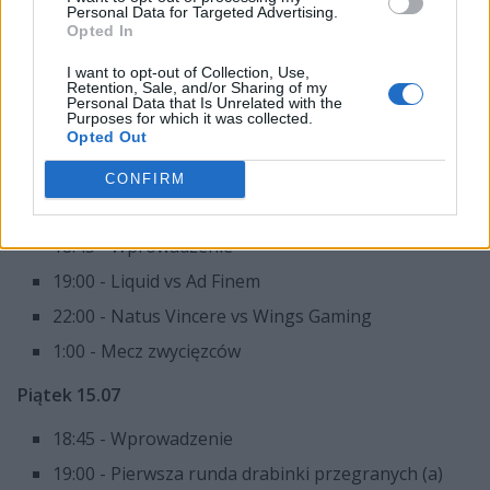
Środa 13.07
Personal Data for Targeted Advertising.
Opted In
18:45 - Wprowadzenie
I want to opt-out of Collection, Use,
19:00 - OG Dota 2 vs FDL
Retention, Sale, and/or Sharing of my
Personal Data that Is Unrelated with the
Purposes for which it was collected.
22:00 - Fnatic vs Digital Chaos
Opted Out
1:00 - Mecz zwycięzców
CONFIRM
Czwartek 14.07
18:45 - Wprowadzenie
19:00 - Liquid vs Ad Finem
22:00 - Natus Vincere vs Wings Gaming
1:00 - Mecz zwycięzców
Piątek 15.07
18:45 - Wprowadzenie
19:00 - Pierwsza runda drabinki przegranych (a)