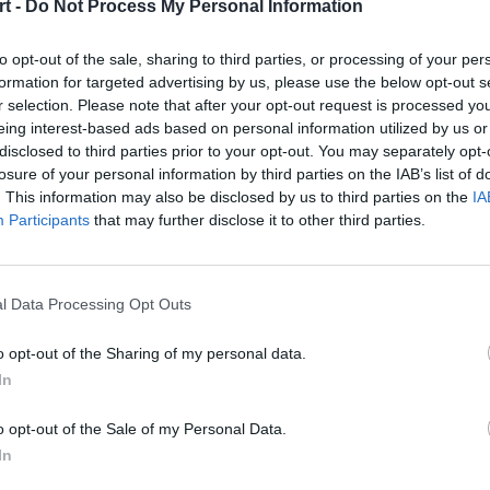
t -
Do Not Process My Personal Information
to opt-out of the sale, sharing to third parties, or processing of your per
formation for targeted advertising by us, please use the below opt-out s
r selection. Please note that after your opt-out request is processed y
 dominacja OG pie
eing interest-based ads based on personal information utilized by us or
disclosed to third parties prior to your opt-out. You may separately opt-
losure of your personal information by third parties on the IAB’s list of
. This information may also be disclosed by us to third parties on the
IA
Participants
that may further disclose it to other third parties.
l Data Processing Opt Outs
G Dota 2 zgodnie z oczekiwaniami wy
o opt-out of the Sharing of my personal data.
e Summit 5. Najpierw "zieloni" pokon
In
o opt-out of the Sale of my Personal Data.
In
z oczekiwaniami wypadli najlepiej pierwszego dnia zmag