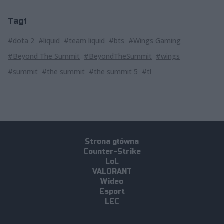
Tagi
#dota 2
#liquid
#team liquid
#bts
#Wings Gaming
#Beyond The Summit
#BeyondTheSummit
#wings
#summit
#the summit
#the summit 5
#tl
Strona główna
Counter-Strike
LoL
VALORANT
Wideo
Esport
LEC