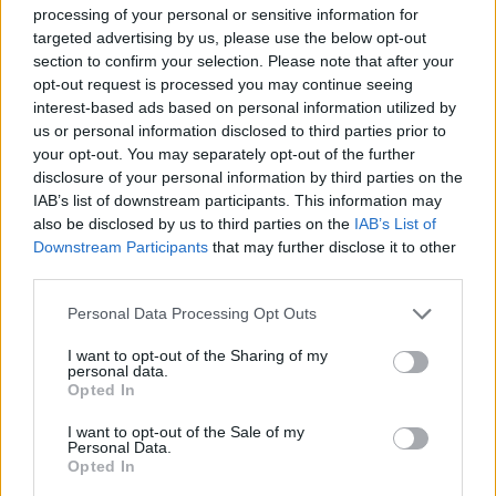
dwóch majorów - Team Liquid.
processing of your personal or sensitive information for
targeted advertising by us, please use the below opt-out
Pierwszym meczem drugiego dnia zmagań na The
section to confirm your selection. Please note that after your
Summit 5 był pojedynek pomiędzy Natus Vincere a
opt-out request is processed you may continue seeing
interest-based ads based on personal information utilized by
Wings Gaming. Po niezwykle wyrównanym spotkaniu
us or personal information disclosed to third parties prior to
to Chińczycy okazali się lepsi wygrywając 2:1. Wszystkie
your opt-out. You may separately opt-out of the further
mecze wyglądały podobnie. Wings zdobywało wczesną
disclosure of your personal information by third parties on the
przewagę i w oparciu o Drow Ranger, którą wybrało we
IAB’s list of downstream participants. This information may
wszystkich trzech meczach, podejmowało próbę
also be disclosed by us to third parties on the
IAB’s List of
przełamania bazy. Jednak zawodnicy Na`Vi świetnie się
Downstream Participants
that may further disclose it to other
bronili i rewelacyjnie rozgrywali duże walki, dzięki
third parties.
czemu udawało im się utrzymywać w grze, a nawet
Personal Data Processing Opt Outs
jedną wygrać.
I want to opt-out of the Sharing of my
Drugim spotkaniem tego dnia był mecz pomiędzy Ad
personal data.
Opted In
Finem i Team Liquid. Grecy nie okazywali żadnego
respektu dla utytułowanych przeciwników i od samego
I want to opt-out of the Sale of my
początku grali niesamowicie agresywnie. Cały czas
Personal Data.
Opted In
starali się wywierać presję na TL i nie pozwalać