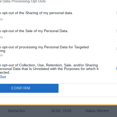
l Data Processing Opt Outs
jskiego. W akcji zobaczymy między innymi Natus Vincere.
o opt-out of the Sharing of my personal data.
In
CIS:
o opt-out of the Sale of my Personal Data.
In
Oops - The
25.08, 19:00
TORNADO.ROX
to opt-out of processing my Personal Data for Targeted
ing.
25.08, 20:30
Arcade eSports
In
Rusty Roster
o opt-out of Collection, Use, Retention, Sale, and/or Sharing
ersonal Data that Is Unrelated with the Purposes for which it
lected.
Out
CONFIRM
CIS:
Kazna Kru
26.08, 19:00
Natus Vincere