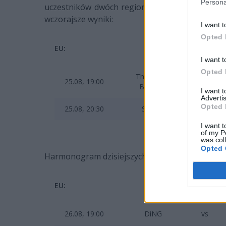
Persona
uczestników dwóch regionów - CIS oraz europe
wczorajsze wyniki:
I want t
Opted 
EU:
I want t
Opted 
The Wild
25.08, 19:00
2:5
Bunch
I want 
Advertis
Opted 
25.08, 20:30
Swift
2:5
I want t
of my P
was col
Opted 
Harmonogram dzisiejszych meczów:
EU:
26.08, 19:00
DiNG
vs