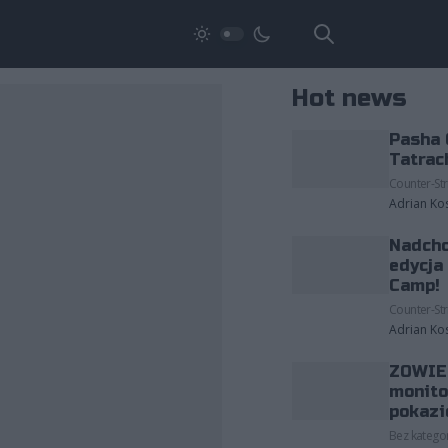
Hot news
Pasha 
Tatrac
Counter-Str
Adrian Ko
Nadcho
edycja
Camp!
Counter-Str
Adrian Ko
ZOWIE 
monito
pokazi
Bez kategor