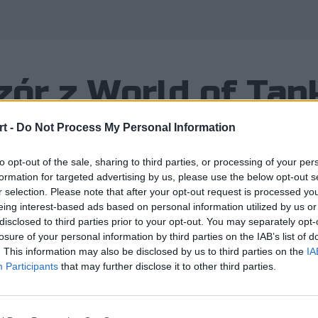
ór z World of Tan
a`Vi
t -
Do Not Process My Personal Information
to opt-out of the sale, sharing to third parties, or processing of your per
formation for targeted advertising by us, please use the below opt-out s
r selection. Please note that after your opt-out request is processed y
eing interest-based ads based on personal information utilized by us or
lejne pojedynki w ramach Wargamin
disclosed to third parties prior to your opt-out. You may separately opt-
losure of your personal information by third parties on the IAB’s list of
tartują pojedynki uczestników dwóch 
. This information may also be disclosed by us to third parties on the
IA
Participants
that may further disclose it to other third parties.
i w ramach Wargaming League Gold Series. O godzinie 