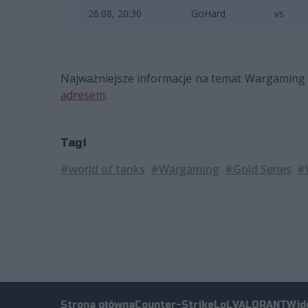
26.08, 20:30
GoHard
vs
Najważniejsze informacje na temat Wargaming 
adresem
.
Tagi
#world of tanks
#Wargaming
#Gold Series
#
Strona główna
Counter-Strike
LoL
VALORANT
Wid