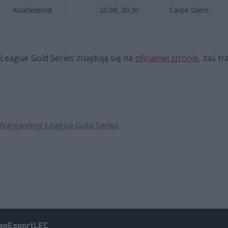
Knäckebröd
26.08, 20:30
Carpe Diem
League Gold Series znajdują się na
oficjalnej stronie
, zaś t
Wargaming League Gold Series
eo
Esport
LEC