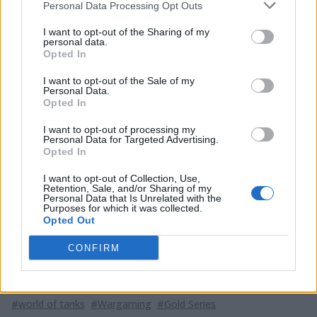
Personal Data Processing Opt Outs
Out
Arcad
19:00
of
vs
Swift
19:00
HellRaisers
vs
I want to opt-out of the Sharing of my
eSport
personal data.
Range
Opted In
Oops
Carpe
20:30
vs
GoHard
20:30
NS-NS
vs
I want to opt-out of the Sale of my
- The
Diem
Personal Data.
Opted In
Jak na razie w tabeli europejskich zmagań pierwsze
I want to opt-out of processing my
miejsce zajmuje DiNG. Polacy z Out of Range plasują się
Personal Data for Targeted Advertising.
dopiero na 11 pozycji. W regionie CIS liderem jest Na'Vi,
Opted In
ale HellRaisers ma rozegrany jeden pojedynek mniej.
I want to opt-out of Collection, Use,
Dziś będzie mogło wskoczyć na najwyższe miejsce.
Retention, Sale, and/or Sharing of my
Personal Data that Is Unrelated with the
Purposes for which it was collected.
Walkę o kolejna zwycięstwa w Gold Series można
Opted Out
śledzić na żywo
pod tym adresem
.
CONFIRM
Tagi
#world of tanks
#Wargaming
#Gold Series