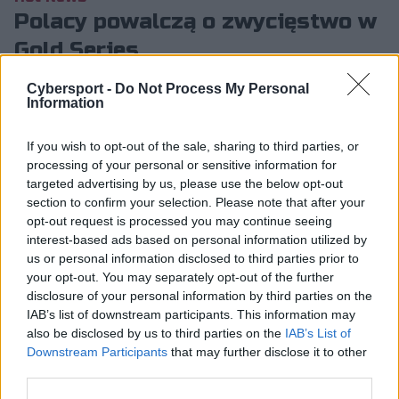
Polacy powalczą o zwycięstwo w
Gold Series
Paweł Książek
2.09.2016, godz. 11:07
Cybersport -
Do Not Process My Personal
Information
Mecz z udziałem Polaków z Out of Range
If you wish to opt-out of the sale, sharing to third parties, or
otworzy kolejny dzień zmagań w ramach
processing of your personal or sensitive information for
Wargaming League Gold Series. Na
targeted advertising by us, please use the below opt-out
wieczór zaplanowano po dwa pojedynki w r...
section to confirm your selection. Please note that after your
opt-out request is processed you may continue seeing
interest-based ads based on personal information utilized by
Mecz z udziałem Polaków z Out of Range otworzy
us or personal information disclosed to third parties prior to
your opt-out. You may separately opt-out of the further
kolejny dzień zmagań w ramach Wargaming League
disclosure of your personal information by third parties on the
Gold Series. Na wieczór zaplanowano po dwa pojedynki
IAB’s list of downstream participants. This information may
w ramach regionów europejskiego oraz CIS.
also be disclosed by us to third parties on the
IAB’s List of
Harmonogram prezentuje się następująco:
Downstream Participants
that may further disclose it to other
third parties.
Europa
CIS