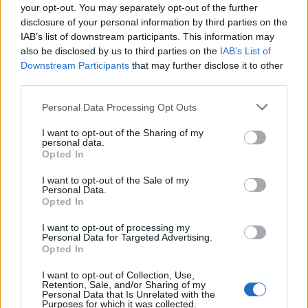
drugą lokatę powalczy z zespołem z najniższego
your opt-out. You may separately opt-out of the further
disclosure of your personal information by third parties on the
stopnia podium.
IAB’s list of downstream participants. This information may
Najlepsza czwórka fazy grupowej IWCQ prezentuje się
also be disclosed by us to third parties on the
IAB’s List of
Downstream Participants
that may further disclose it to other
następująco:
third parties.
Lyon Gaming (Ameryka Łacińska)
Personal Data Processing Opt Outs
INTZ e-Sports (Brazylia)
I want to opt-out of the Sharing of my
Dark Passage (Turcja)
personal data.
Opted In
Albus NoX Luna (Rosja)
I want to opt-out of the Sale of my
Już dziś o godzinie 23:00 czasu polskiego odbędzie się
Personal Data.
Opted In
pojedynek, który wyłoni pierwszego uczestnika
Mistrzostw Świata 2016 z regionów należących do IWC.
I want to opt-out of processing my
Personal Data for Targeted Advertising.
W pierwszym meczu ostatniej fazy IWCQ zobaczymy
Opted In
Lyon Gaming oraz Albus NoX Luna (dawniej Hard
Random). Drugie starcie odbędzie się w niedziele o
I want to opt-out of Collection, Use,
Retention, Sale, and/or Sharing of my
21:00, a na arenę w São Paulo wyjdą rodzimi INTZ e-
Personal Data that Is Unrelated with the
Sports oraz zawodnicy tureckiego Dark Passage. Warto
Purposes for which it was collected.