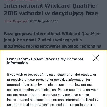
International Wildcard Qualifier
2016 wchodzi w decydującą fazę
Daniel Kasprzycki
3.09.2016, godz. 10:10
Faza grupowa International Wildcard Qualifier
jest już za nami. Z ośmiu walczących o
możliwość reprezentowania swojego regionu na
Mistrzostwach Świata...
Cybersport -
Do Not Process My Personal
Information
Faza grupowa International Wildcard Qualifier jest już
If you wish to opt-out of the sale, sharing to third parties, or
za nami. Z ośmiu walczących o możliwość
processing of your personal or sensitive information for
reprezentowania swojego regionu na Mistrzostwach
targeted advertising by us, please use the below opt-out
Świata 2016 w League of Legends drużyn zostały już
section to confirm your selection. Please note that after your
tylko cztery. W decydującym etapie IWCQ zespół z
opt-out request is processed you may continue seeing
pierwszego miejsca tabeli fazy grupowej podejmie
interest-based ads based on personal information utilized by
ekipę z czwartej pozycji, a formacja, która uzyskała
us or personal information disclosed to third parties prior to