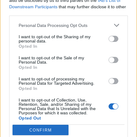
also be disclosed by us to third parties on the
IAB’s List of
10:16, Inferno 16:5, Cobblestone 16:12
Downstream Participants
that may further disclose it to other
Niespodziewanie pierwsza mapa padła łupem Niemek z
third parties.
Team expert, które bez większych problemów
Personal Data Processing Opt Outs
pokonały Team Secret 16:10. Zespół Julii "juliano" Kiran
od samego początku uważany był za murowanego
I want to opt-out of the Sharing of my
personal data.
faworyta turnieju. Nie ma się zatem co dziwić, że
Opted In
Szwedka i jej koleżanki zostały niesamowicie
podrażnione takim niekorzystnym wynikiem i na
I want to opt-out of the Sale of my
Personal Data.
Inferno wzięły brutalny odwety, zwyciężając 16:5. Losy
Opted In
starcia rozstrzygnąć miały się na Cobblestonie, który w
początkowej fazie był niesamowicie wyrównany.
I want to opt-out of processing my
Personal Data for Targeted Advertising.
Dopiero w końcowych minutach meczu na czoło zaczęły
Opted In
wysuwać się zawodniczki Secret, wygrywając
I want to opt-out of Collection, Use,
ostatecznie 16:12.
Retention, Sale, and/or Sharing of my
Personal Data that Is Unrelated with the
Purposes for which it was collected.
Już za kilkanaście minut rozpocznie się wielki finał Intel
Opted Out
Challenge Katowice 2017, w którym o końcowy triumf i
główną nagrodę w wysokości 15 tysięcy dolarów
CONFIRM
powalczą Team Dignitas Female oraz Team Secret.