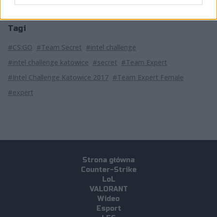
Tagi
#CS:GO
#Team Secret
#intel challenge
#intel challenge katowice
#secret
#Team Expert
#Intel Challenge Katowice 2017
#Team Expert Female
#expert
Strona główna
Counter-Strike
LoL
VALORANT
Wideo
Esport