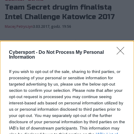
Team Secret drugim finalistą
Intel Challenge Katowice 2017
Maciej Petryszyn
3.03.2017, godz. 19:56
Poznaliśmy już obu finalistów żeńskich
zawodów Intel Challenge Katowice 2017. Do
Cybersport -
Do Not Process My Personal
Information
Team Dignitas Female dołączyła ekipa Team
Secret, która w drugim dzis...
If you wish to opt-out of the sale, sharing to third parties, or
processing of your personal or sensitive information for
targeted advertising by us, please use the below opt-out
Poznaliśmy już obu finalistów żeńskich zawodów Intel
section to confirm your selection. Please note that after your
Challenge Katowice 2017. Do Team Dignitas Female
opt-out request is processed you may continue seeing
dołączyła ekipa Team Secret, która w drugim
interest-based ads based on personal information utilized by
dzisiejszym półfinale pokonała rywalki z Team expert
us or personal information disclosed to third parties prior to
Female.
your opt-out. You may separately opt-out of the further
disclosure of your personal information by third parties on the
Team Secret
2:1
Team expert Female – Cache
IAB’s list of downstream participants. This information may