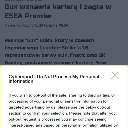
Gux wznawia karierę i zagra w
ESEA Premier
Maciej Petryszyn
6.06.2017, godz. 08:56
Rasmus "Gux" Ståhl, który w czasach
legendarnego Counter-Strike'a 1.6
reprezentował barwy m.in. Fnatic oraz SK
Gaming, postanowił wznowić karierę. Szw...
Cybersport -
Do Not Process My Personal
Information
Rasmus "Gux" Ståhl, który w czasach legendarnego
Counter-Strike'a 1.6 reprezentował barwy m.in. Fnatic
If you wish to opt-out of the sale, sharing to third parties, or
oraz SK Gaming, postanowił wznowić karierę. Szweda
processing of your personal or sensitive information for
będzie można oglądać w rozgrywkach ESEA Premier
targeted advertising by us, please use the below opt-out
Season 25, gdzie dołączył do nowo sformowanego
section to confirm your selection. Please note that after your
europejskiego składu.
opt-out request is processed you may continue seeing
interest-based ads based on personal information utilized by