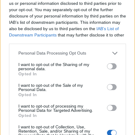
W latach 2007-2012 Gux wystąpił na wielu prestiżowych
us or personal information disclosed to third parties prior to
imprezach, sporo z nich zresztą wygrywając. Jako gracz
your opt-out. You may separately opt-out of the further
Fnatic sięgał po triumf, na takich zawodach, jak
disclosure of your personal information by third parties on the
IAB’s list of downstream participants. This information may
m.in. ESPORTSM 2011/2012, DreamHack Summer 2012
also be disclosed by us to third parties on the
IAB’s List of
czy też Intel Extreme Masters III. Ze sceną rozstał
Downstream Participants
that may further disclose it to other
się pięć lat temu, by móc skupić się na studiach
third parties.
inżynierskich.
Personal Data Processing Opt Outs
Teraz Ståhl powraca, zajmując piąty fotel w zespole,
który w ESEA Premier przejął slot należący dotychczas
I want to opt-out of the Sharing of my
personal data.
do ex-Dark Passage. Jednakże turecka drużyna została
Opted In
rozwiązana, zaś dwóch jej członków - Özgür "woxic"
Eker i Muhammed "mini" Salman - postanowiło
I want to opt-out of the Sale of my
Personal Data.
skompletować zupełnie nowy skład. Wraz z nimi i
Opted In
Guxem, zagrają także były gracz Tricked Esport Martin
I want to opt-out of processing my
"percy" Wessel oraz Faruk "Pita" Pita, do niedawna
Personal Data for Targeted Advertising.
zawodnik Teamu Dignitas.
Opted In
Nowy skład exdp prezentuje się następująco:
I want to opt-out of Collection, Use,
Retention, Sale, and/or Sharing of my