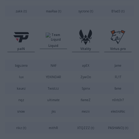
zakk (t)
maaRaa (t)
sycrone (t)
B1ad3 (t)
Liquid
paiN
Vitality
Virtus.pro
biguzera
NAF
apEX
Jame
lux
YEKINDAR
ZywOo
FL1T
kauez
Twistzz
Spinx
fame
nqz
ultimate
flameZ
n0rb3r7
snow
jks
mezii
electroNic
rikz (t)
mithR
XTQZZZ (t)
PASHANOJ (t)