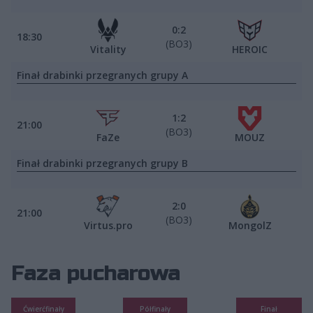
0:2
18:30
(BO3)
Vitality
HEROIC
Finał drabinki przegranych grupy A
1:2
21:00
(BO3)
FaZe
MOUZ
Finał drabinki przegranych grupy B
2:0
21:00
(BO3)
Virtus.pro
MongolZ
Faza pucharowa
Ćwierćfinały
Półfinały
Finał