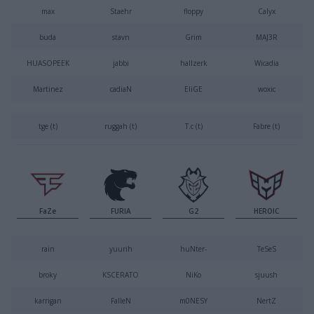
max
Staehr
floppy
Calyx
buda
stavn
Grim
MAJ3R
HUASOPEEK
jabbi
hallzerk
Wicadia
Martinez
cadiaN
EliGE
woxic
tge (t)
ruggah (t)
T.c (t)
Fabre (t)
FaZe
FURIA
G2
HEROIC
rain
yuurih
huNter-
TeSeS
broky
KSCERATO
NiKo
sjuush
karrigan
FalleN
m0NESY
NertZ