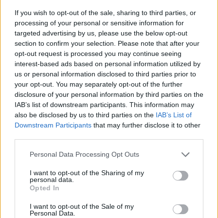
2
1
If you wish to opt-out of the sale, sharing to third parties, or
processing of your personal or sensitive information for
2
2
targeted advertising by us, please use the below opt-out
0
section to confirm your selection. Please note that after your
opt-out request is processed you may continue seeing
2
interest-based ads based on personal information utilized by
us or personal information disclosed to third parties prior to
1
2
your opt-out. You may separately opt-out of the further
disclosure of your personal information by third parties on the
0
IAB’s list of downstream participants. This information may
also be disclosed by us to third parties on the
IAB’s List of
Downstream Participants
that may further disclose it to other
Harmonogram
third parties.
Personal Data Processing Opt Outs
7 października
I want to opt-out of the Sharing of my
Ćwierćfinał drabinki wygranych grupy A
personal data.
Opted In
7:13
I want to opt-out of the Sale of my
16:00
Personal Data.
(BO1)