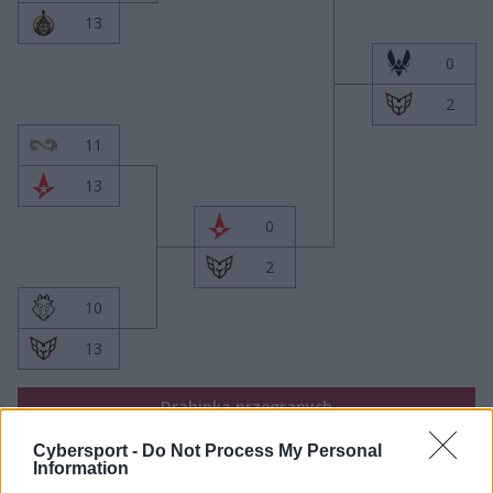
13
0
2
11
13
0
2
10
13
Drabinka przegranych
Cybersport -
Do Not Process My Personal
0
Information