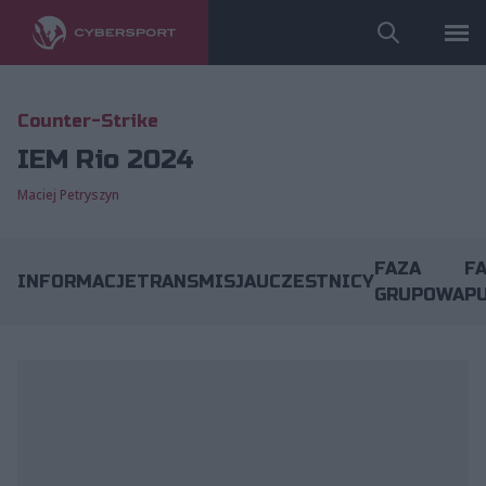
Counter-Strike
IEM Rio 2024
Maciej Petryszyn
FAZA
F
INFORMACJE
TRANSMISJA
UCZESTNICY
GRUPOWA
P