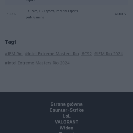
9z Team, G2 Esports, Imperial Esports,
13-16.
4 000 $
paiN Gaming
Tagi
#IEM Rio
#Intel Extreme Masters Rio
#CS2
#IEM Rio 2024
#Intel Extreme Masters Rio 2024
Strona główna
Counter-Strike
LoL
VALORANT
Wideo