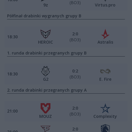
(BO3)
9z
Virtus.pro
Półfinał drabinki wygranych grupy B
2:0
18:30
(BO3)
HEROIC
Astralis
1. runda drabinki przegranych grupy B
0:2
18:30
(BO3)
G2
E. Fire
2. runda drabinki przegranych grupy A
2:0
21:00
(BO3)
MOUZ
Complexity
2:0
21:00