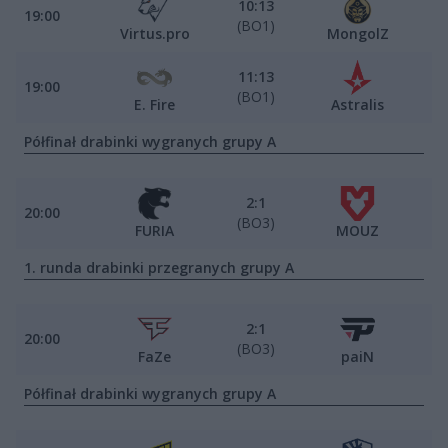
10:13
19:00
(BO1)
Virtus.pro
MongolZ
11:13
19:00
(BO1)
E. Fire
Astralis
Półfinał drabinki wygranych grupy A
2:1
20:00
(BO3)
FURIA
MOUZ
1. runda drabinki przegranych grupy A
2:1
20:00
(BO3)
FaZe
paiN
Półfinał drabinki wygranych grupy A