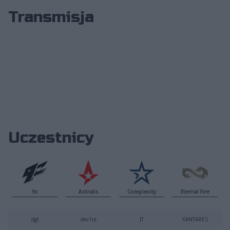
Transmisja
Uczestnicy
9z
Astralis
Complexity
Eternal Fire
dgt
dev1ce
JT
XANTARES