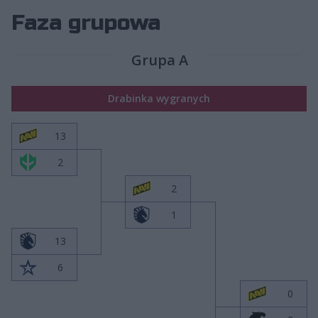
Faza grupowa
Grupa A
Drabinka wygranych
13
2
2
1
13
6
0