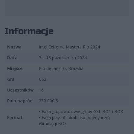
fot. ESL
Informacje
Nazwa
Intel Extreme Masters Rio 2024
Data
7 – 13 października 2024
Miejsce
Rio de Janeiro, Brazylia
Gra
CS2
Uczestników
16
Pula nagród
250 000 $
• Faza grupowa: dwie grupy GSL BO1 i BO3
Format
• Faza play-off: drabinka pojedynczej
eliminacji BO3