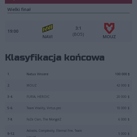
Wielki finał
3:1
19:00
(BO5)
NAVI
MOUZ
Klasyfikacja końcowa
1.
Natus Vincere
100 000 $
2.
MOUZ
42 000 $
3-4.
FURIA, HEROIC
20 000 $
5-6.
Team Vitality, Virtus.pro
10 000 $
7-8.
FaZe Clan, The MongolZ
6 000 $
Astralis, Complexity, Eternal Fire, Team
9-12.
5 000 $
Liquid