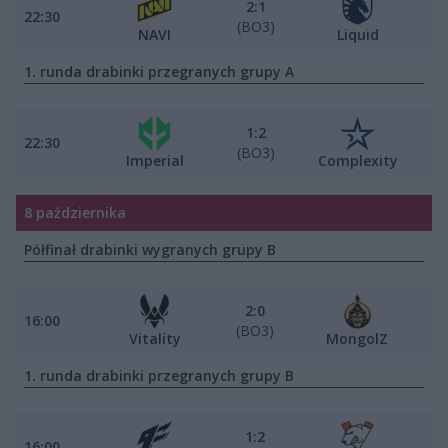
2:1
22:30
(BO3)
NAVI
Liquid
1. runda drabinki przegranych grupy A
1:2
22:30
(BO3)
Imperial
Complexity
8 października
Półfinał drabinki wygranych grupy B
2:0
16:00
(BO3)
Vitality
MongolZ
1. runda drabinki przegranych grupy B
1:2
16:00