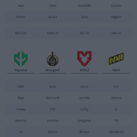
ropz
chelo
malbsMd
kyxsan
frozen
skullz
Snax
degster
NEO (t)
sidde (t)
TaZ (t)
sAw (t)
Imperial
MongolZ
MOUZ
NAVI
VINI
bLitz
torzsi
b1t
felps
Techno4K
xertioN
Aleksib
noway
910
siuhy
jL
decenty
mzinho
Jimpphat
iM
try
Senzu
Brollan
w0nderful