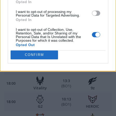
FaZe
FURIA
Opted In
13:11
I want to opt-out of processing my
16:00
Personal Data for Targeted Advertising.
(BO1)
MOUZ
paiN
Opted In
13:2
I want to opt-out of Collection, Use,
17:00
Retention, Sale, and/or Sharing of my
(BO1)
NAVI
Imperial
Personal Data that Is Unrelated with the
Purposes for which it was collected.
Opted Out
13:6
17:00
(BO1)
Liquid
Complexity
CONFIRM
Ćwierćfinał drabinki wygranych grupy B
13:3
18:00
(BO1)
Vitality
9z
10:13
18:00
(BO1)
G2
HEROIC