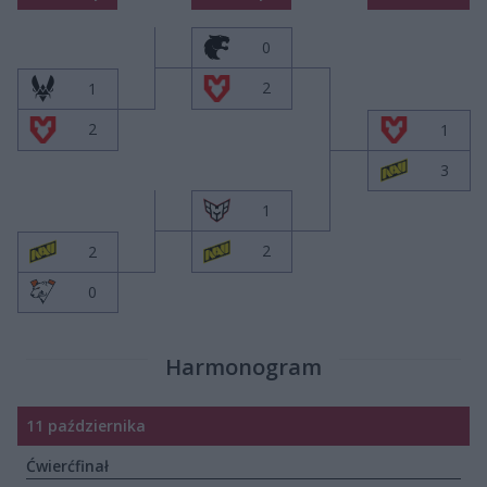
0
2
1
2
1
3
1
2
2
0
Harmonogram
11 października
Ćwierćfinał