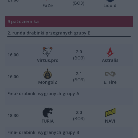
(BO3)
FaZe
Liquid
9 października
2. runda drabinki przegranych grupy B
2:0
16:00
(BO3)
Virtus.pro
Astralis
2:1
16:00
(BO3)
MongolZ
E. Fire
Finał drabinki wygranych grupy A
2:0
18:30
(BO3)
FURIA
NAVI
Finał drabinki wygranych grupy B