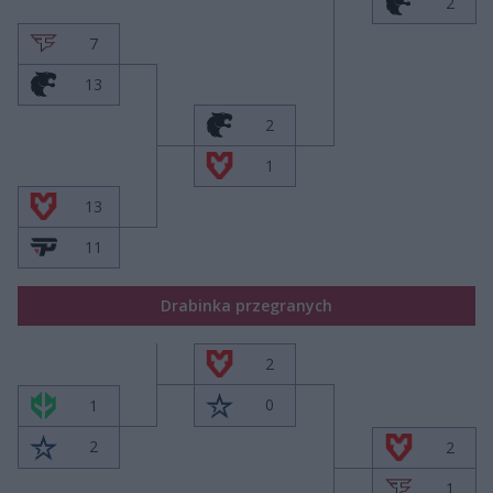
2
7
13
2
1
13
11
Drabinka przegranych
2
0
1
2
2
1