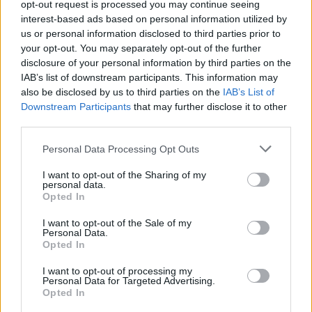
Już teraz pewne udziału w półfinałach mogą być Ninjas
opt-out request is processed you may continue seeing
in Pyjamas oraz FaZe Clan. W etapie tym pozostały
interest-based ads based on personal information utilized by
us or personal information disclosed to third parties prior to
jednak dwa wolne miejsca, o które walka toczyć się
your opt-out. You may separately opt-out of the further
będzie w noc z czwartku na piątek. Faworytami wydają
disclosure of your personal information by third parties on the
się być SK Gaming i Cloud9, ale nikt nie powiedział, że
IAB’s list of downstream participants. This information may
to właśnie te drużyny muszą wygrać. Wszak OpTic
also be disclosed by us to third parties on the
IAB’s List of
Gaming to nadal rywal-zagadka, dość nieprzewidywalny
Downstream Participants
that may further disclose it to other
przeciwnik, którego stać tak naprawdę na wszystko. Z
third parties.
kolei Gambit Esports udowodniło, że nie ma rzeczy
Personal Data Processing Opt Outs
niemożliwych i po trzech porażkach było jeszcze w
stanie odbić się od dna, kończąc grupowe zmagania na
I want to opt-out of the Sharing of my
personal data.
trzecim miejscu.
Opted In
Harmonogram ćwierćfinałów prezentuje się
I want to opt-out of the Sale of my
następująco:
Personal Data.
Opted In
16 listopada
I want to opt-out of processing my
Personal Data for Targeted Advertising.
OpTic
Opted In
20:00
SK Gaming
vs
BO3
Gaming