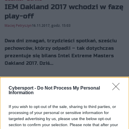
IEM Oakland 2017 wchodzi w fazę
play-off
Maciej Petryszyn
16.11.2017, godz. 15:03
Dwa dni zmagań, trzydzieści spotkań, sześciu
pechowców, którzy odpadli – tak dotychczas
prezentuje się bilans Intel Extreme Masters
Oakland 2017. Dziś...
Dwa dni zmagań, trzydzieści spotkań, sześciu
Cybersport -
Do Not Process My Personal
pechowców, którzy odpadli – tak dotychczas prezentuje
Information
się bilans Intel Extreme Masters Oakland 2017. Dziś
natomiast rozpoczyna się faza pucharowa, gdzie
If you wish to opt-out of the sale, sharing to third parties, or
format BO1 zostaje zmieniony na BO3, ale za to
processing of your personal or sensitive information for
wyczerpuje się margines błędów.
targeted advertising by us, please use the below opt-out
section to confirm your selection. Please note that after your