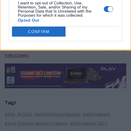
I want to opt-out of Collection, Use,
Gambit
Retention, Sale, and/or Sharing of my
23:35
Cloud9
vs
BO3
Personal Data that Is Unrelated with the
Esports
Purposes for which it was collected.
Opted Out
Polskojęzyczną transmisję z obu spotkań oglądać
CONFIRM
będzie można za pośrednictwem
ESL.TV Polska
.
Partnerem transmisji jest Play. Po więcej informacji na
temat zawodów zapraszamy do
naszej relacji
tekstowej
.
Tagi
#IEM
#CS:GO
#Intel Extreme Masters
#IEM Oakland
#Intel Extreme Masters Oakland
#IEM Oakland 2017