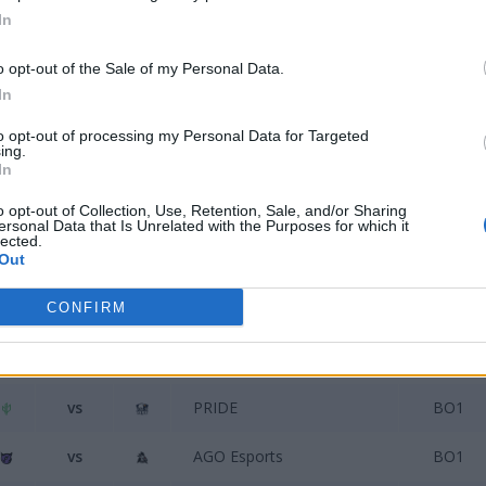
In
orts, których czekają dwa starcia w trybie BO3. Foki naj
o opt-out of the Sale of my Personal Data.
 podejmą EURONICS Gaming w CSesport.com Cup #3. Dwa sp
In
Orłów staną kolejno Windigo (ESEA MDL Season 27) i Sprout 
to opt-out of processing my Personal Data for Targeted
ing.
o jednym spotkaniu. Pierwsza z wymienionych drużyn p
In
gents, który pierwotnie miał się odbyć w miniony weekend.
o opt-out of Collection, Use, Retention, Sale, and/or Sharing
ersonal Data that Is Unrelated with the Purposes for which it
lected.
Out
vs
x-kom team
BO1
CONFIRM
vs
Windigo
BO1
vs
Epsilon eSports
BO3
vs
PRIDE
BO1
vs
AGO Esports
BO1