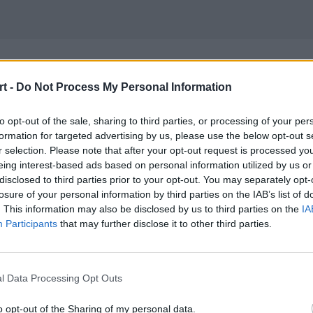
czątek tygodnia dl
t -
Do Not Process My Personal Information
n CS:GO
to opt-out of the sale, sharing to third parties, or processing of your per
formation for targeted advertising by us, please use the below opt-out s
r selection. Please note that after your opt-out request is processed y
eing interest-based ads based on personal information utilized by us or
disclosed to third parties prior to your opt-out. You may separately opt-
losure of your personal information by third parties on the IAB’s list of
. This information may also be disclosed by us to third parties on the
IA
o zakończeniu katowickiego IEM-a wr
Participants
that may further disclose it to other third parties.
pojedynków z udziałem rodzimej czołó
l Data Processing Opt Outs
wickiego IEM-a wracają na serwery! Już dziś czeka nas aż
o opt-out of the Sharing of my personal data.