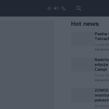
Hot news
Pasha 
Tatrac
Counter-Str
Adrian Ko
Nadcho
edycja
Camp!
Counter-Str
Adrian Ko
ZOWIE 
monito
pokazi
Bez kategor