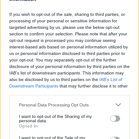
Mowa tutaj o Riot Gaming, które rozpocznie rywalizację
już o godzinie 10:00. Rywalem drużyny Kamili „firingirl”
If you wish to opt-out of the sale, sharing to third parties, or
Kopij będzie Solaris Esports, przy którym warto na
processing of your personal or sensitive information for
chwilę się zatrzymać. Wszystko dlatego, że barwy
targeted advertising by us, please use the below opt-out
holenderskiej organizacji reprezentuje Izabela
section to confirm your selection. Please note that after your
„izaABG” Bodziony. Oznacza to ni mniej ni więcej, że już
opt-out request is processed you may continue seeing
interest-based ads based on personal information utilized by
po pierwszej serii spotkań sytuacja którejś z rodzimych
us or personal information disclosed to third parties prior to
zawodniczek może się znacznie skomplikować.
your opt-out. You may separately opt-out of the further
disclosure of your personal information by third parties on the
Z kolei na pierwszy mecz Julii „bullet girl” Kurzyńskiej
IAB’s list of downstream participants. This information may
przyjdzie nam trochę poczekać. Jej Squared Prospects,
also be disclosed by us to third parties on the
IAB’s List of
które niedawno zajęło drugie miejsce na Intel
Downstream Participants
that may further disclose it to other
Challenge Katowice 2018, zostało bowiem wyższej
third parties.
rozstawione i potrzebuje tylko jednego zwycięstwa, by
Personal Data Processing Opt Outs
awansować do fazy play-off. Pierwszym rywalem
zespołu 23-latki będzie wygrany ze starcia
I want to opt-out of the Sharing of my
pomiędzy FreshFox eSports i WASDWASDwtfcantmove.
personal data.
Opted In
Dokładny harmonogram grup Polek prezentuje się
I want to opt-out of the Sale of my