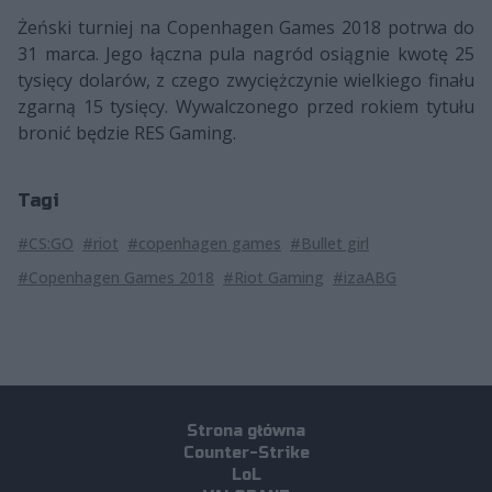
Żeński turniej na Copenhagen Games 2018 potrwa do
31 marca. Jego łączna pula nagród osiągnie kwotę 25
tysięcy dolarów, z czego zwyciężczynie wielkiego finału
zgarną 15 tysięcy. Wywalczonego przed rokiem tytułu
bronić będzie RES Gaming.
Tagi
#CS:GO
#riot
#copenhagen games
#Bullet girl
#Copenhagen Games 2018
#Riot Gaming
#izaABG
Strona główna
Counter-Strike
LoL