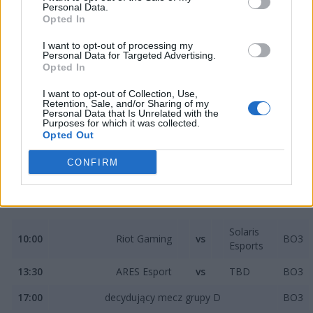
następująco:
Personal Data.
Opted In
29 marca
I want to opt-out of processing my
Personal Data for Targeted Advertising.
Grupa C
Opted In
I want to opt-out of Collection, Use,
FreshFox
Retention, Sale, and/or Sharing of my
10:00
WASDWASDwtfcantmove
vs
BO3
Personal Data that Is Unrelated with the
eSports
Purposes for which it was collected.
Opted Out
13:30
Squared Prospects
vs
TBD
BO3
CONFIRM
17:00
decydujący mecz grupy C
BO3
Grupa D
Solaris
10:00
Riot Gaming
vs
BO3
Esports
13:30
ARES Esport
vs
TBD
BO3
17:00
decydujący mecz grupy D
BO3