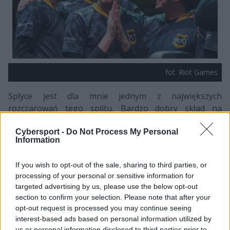
fot. Riot Games
Splyce jest dla mnie jednym z największych
rozczarowań tego splitu. Bardzo dobry skład na
papierze nie okazał się być równie skutecznym w
Cybersport -
Do Not Process My Personal
rzeczywistości. Mimo to, udało im się zdobyć kilka
Information
zwycięstw, które mogą okazać się być kluczowe w walce
o play-offy. W teorii przegonić ich może nawet
If you wish to opt-out of the sale, sharing to third parties, or
Unicorns of Love, jednak w praktyce powinniśmy
processing of your personal or sensitive information for
zobaczyć Splyce walczące w ćwierćfinale.
targeted advertising by us, please use the below opt-out
section to confirm your selection. Please note that after your
5. Schalke 04
opt-out request is processed you may continue seeing
interest-based ads based on personal information utilized by
us or personal information disclosed to third parties prior to