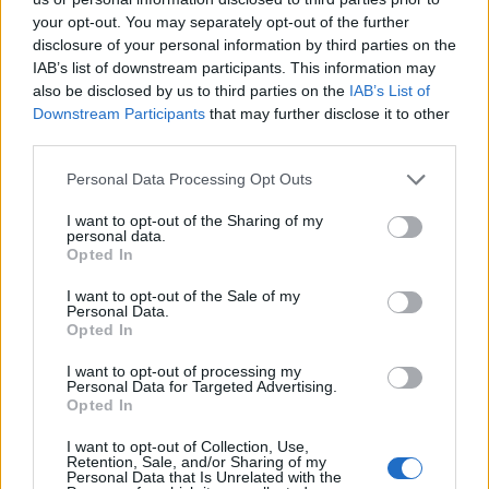
your opt-out. You may separately opt-out of the further
disclosure of your personal information by third parties on the
IAB’s list of downstream participants. This information may
also be disclosed by us to third parties on the
IAB’s List of
Downstream Participants
that may further disclose it to other
third parties.
Personal Data Processing Opt Outs
I want to opt-out of the Sharing of my
fot. Riot Games
personal data.
Opted In
Schalke 04 posiada skład, który śmiało można nazywać
I want to opt-out of the Sale of my
jednym z mocniejszych w europejskiej lidze. Choć Oskar
Personal Data.
Opted In
"Vander" Bogdan i koledzy nie zawsze udowadniają
swoją wartość, to ostatnio pokazują, że nawet jeśli
I want to opt-out of processing my
znajdują się w dołku, to potrafią zwyciężać i zagrażać
Personal Data for Targeted Advertising.
Opted In
najmocniejszym rywalom. Ich wyjazd na Mistrzostwa
Świata będzie dużą niespodzianką, ale nie raz się
I want to opt-out of Collection, Use,
Retention, Sale, and/or Sharing of my
przekonaliśmy, że największe zaskoczenia potrafią
Personal Data that Is Unrelated with the