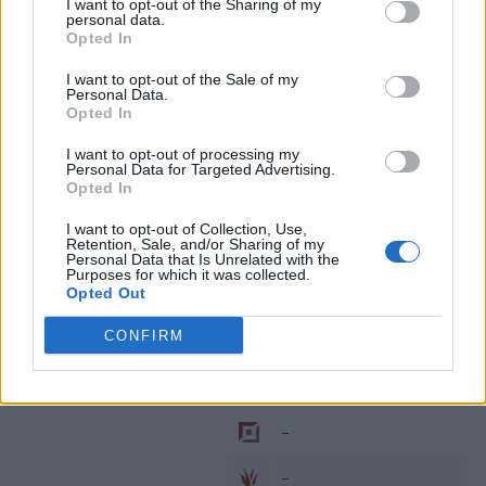
jego Movistar Riders musiało pożegnać się już w
I want to opt-out of the Sharing of my
personal data.
pierwszej rundzie play-offów, ulegając w pełni
Opted In
polskiemu Illuminar Gaming.
I want to opt-out of the Sale of my
Personal Data.
Przed Strömbergiem zupełnie nowe wyzwanie. Jeskla
Opted In
zadebiutuje w najbardziej prestiżowych rozgrywkach
Starego Kontynentu u boku weterana, jakim bez
I want to opt-out of processing my
Personal Data for Targeted Advertising.
wątpienia jest kaSing. Razem z nimi w składzie exceL
Opted In
mają rzekomo zagrać Marc "Caedrel" Robert Lamont
oraz Fabian "Exileh" Schubert. Skład
według informacji
I want to opt-out of Collection, Use,
Retention, Sale, and/or Sharing of my
przekazanych przez turecki Esporin
miałby
Personal Data that Is Unrelated with the
Purposes for which it was collected.
poprowadzić były szkoleniowiec H2k-Gaming – Michael
Opted Out
"Veteran" Archer.
CONFIRM
Tak na chwilę obecną prezentuje się wyjściowa piątka
exceL na LEC 2019:
–
–