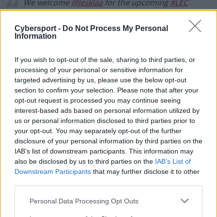
We welcome
@Jesklaa
for the upcoming
#LEC
split 🔥🔥🔥
Cybersport -
Do Not Process My Personal
📺
https://t.co/JvvpNFfQvh
Information
*pending Riot Games approval*
If you wish to opt-out of the sale, sharing to third parties, or
pic.twitter.com/fM981BpCT9
processing of your personal or sensitive information for
targeted advertising by us, please use the below opt-out
— exceL Esports™ (@exceL)
November 30,
section to confirm your selection. Please note that after your
2018
opt-out request is processed you may continue seeing
interest-based ads based on personal information utilized by
18-latek w ostatnim czasie reprezentował barwy
us or personal information disclosed to third parties prior to
Movistar Riders, do którego dołączył po
your opt-out. You may separately opt-out of the further
kilkumiesięcznym epizodzie w MAD Lions. U boku m.in.
disclosure of your personal information by third parties on the
Jakuba "Cinkrofa" Rokickiego Szwedowi nie udało się
IAB’s list of downstream participants. This information may
jednak wywalczyć mistrzostwa na Półwyspie Iberyjskim,
also be disclosed by us to third parties on the
IAB’s List of
ulegając dwukrotnie swojej starej formacji w play-
Downstream Participants
that may further disclose it to other
third parties.
offach SuperLigi Orange. Jeskla miał również okazję
zaprezentować swoje umiejętności szerszej
Personal Data Processing Opt Outs
publiczności podczas European Masters. Tam jednak