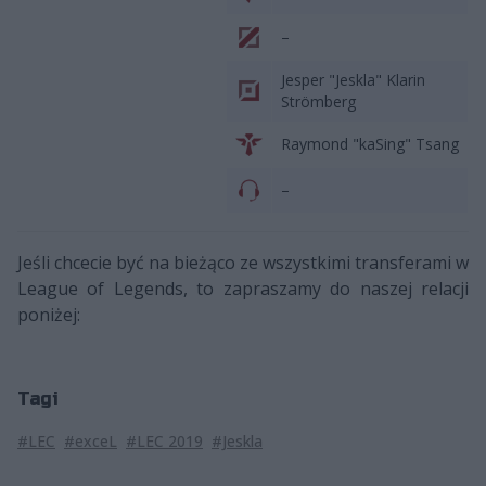
–
Jesper "Jeskla" Klarin
Strömberg
Raymond "kaSing" Tsang
–
Jeśli chcecie być na bieżąco ze wszystkimi transferami w
League of Legends, to zapraszamy do naszej relacji
poniżej:
Tagi
#LEC
#exceL
#LEC 2019
#Jeskla