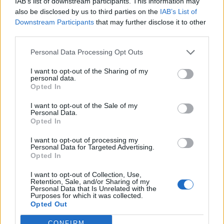
IAB’s list of downstream participants. This information may
250 punktów doświadczenia, by otrzymać pistolet
also be disclosed by us to third parties on the
IAB’s List of
maszynowy MP5-SD ze skinem Lab Rats. Czas na to jest
Downstream Participants
that may further disclose it to other
jednak tylko do 9 stycznia 2019 roku.
third parties.
Pełna lista zmian wprowadzonych z dzisiejszą
Personal Data Processing Opt Outs
aktualizacją prezentuje się następująco:
I want to opt-out of the Sharing of my
CSGO – Danger Zone:
personal data.
Opted In
prezentujemy Danger Zone, szybki tryb w stylu
I want to opt-out of the Sale of my
battle royale opartą o model taktycznej rozgrywki
Personal Data.
Opted In
CS:GO
Danger Zone może być rozgrywane w pojedynkę
I want to opt-out of processing my
Personal Data for Targeted Advertising.
oraz w zespołach złożonych z dwóch lub trzech
Opted In
graczy
I want to opt-out of Collection, Use,
Free to Play:
Retention, Sale, and/or Sharing of my
Personal Data that Is Unrelated with the
Purposes for which it was collected.
od teraz CS:GO przeszło do modelu free to play.
Opted Out
Więcej szczegółów znaleźć można w
F2P FAQ
CONFIRM