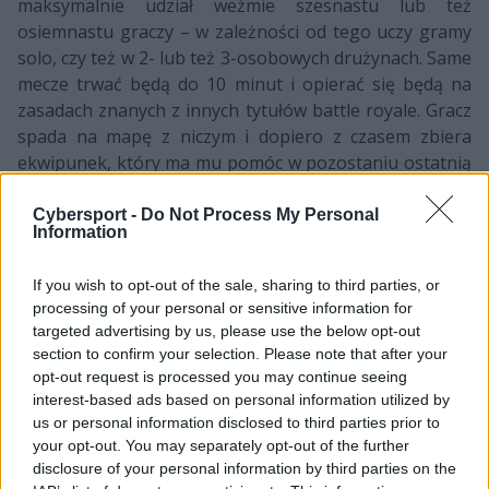
maksymalnie udział weźmie szesnastu lub też
osiemnastu graczy – w zależności od tego uczy gramy
solo, czy też w 2- lub też 3-osobowych drużynach. Same
mecze trwać będą do 10 minut i opierać się będą na
zasadach znanych z innych tytułów battle royale. Gracz
spada na mapę z niczym i dopiero z czasem zbiera
ekwipunek, który ma mu pomóc w pozostaniu ostatnią
żywą osobą na mapie, czyli w efekcie w wygraniu
spotkania. Co ciekawe, dostępne w trybie Danger Zone
Cybersport -
Do Not Process My Personal
Information
mają zachowywać się identycznie, jak ich odpowiedniki
w klasycznej wersji gry.
If you wish to opt-out of the sale, sharing to third parties, or
processing of your personal or sensitive information for
Wraz z nadejściem nowego trybu Valve wprowadziło do
targeted advertising by us, please use the below opt-out
gry zupełnie nową, dedykowaną skrzynkę ze skinami, w
section to confirm your selection. Please note that after your
której znalazł się m.in. z dawna oczekiwany karabin AK-
opt-out request is processed you may continue seeing
47 Asimovi. W sumie na kontener składać się będzie
interest-based ads based on personal information utilized by
siedemnaście nowych skinów, a także noże Horizon.
us or personal information disclosed to third parties prior to
Ponadto wszystkie osoby ze statusem Prime otrzymają
your opt-out. You may separately opt-out of the further
szczególny prezent – wystarczy zebrać w Danger Zone
disclosure of your personal information by third parties on the