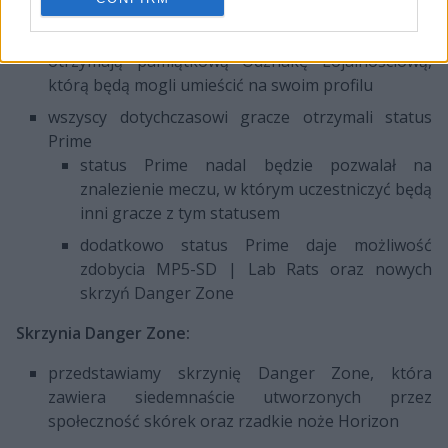
wszyscy gracze, którzy grali w CS:GO przed
pojawieniem się aktualizacji Danger Zone
otrzymają pamiątkową Odznakę Lojalnościową,
którą będą mogli umieścić na swoim profilu
wszyscy dotychczasowi gracze otrzymali status
Prime
status Prime nadal będzie pozwalał na
znalezienie meczu, w którym uczestniczyć będą
inni gracze z tym statusem
dodatkowo status Prime daje możliwość
zdobycia MP5-SD | Lab Rats oraz nowych
skrzyń Danger Zone
Skrzynia Danger Zone:
przedstawiamy skrzynię Danger Zone, która
zawiera siedemnaście utworzonych przez
społeczność skórek oraz rzadkie noże Horizon