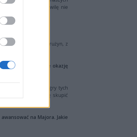
ymy i nawet przez chwilę nie
a temat wszystkich drużyn, z
żynom. Macie w ogóle okazję
ntnie rozgryzł styl gry tych
taktyk. Staraliśmy się skupić
ą inne formacje.
ę awansować na Majora. Jakie