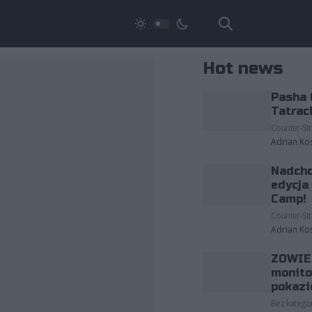
Hot news
Pasha 
Tatrac
Counter-Str
Adrian Ko
Nadcho
edycja
Camp!
Counter-Str
Adrian Ko
ZOWIE 
monito
pokazi
Bez kategor