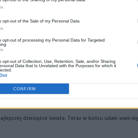
uje takie decyzje, ale my zdecydowanie do nich nie należ
In
o opt-out of the Sale of my Personal Data.
nalitykiem. Jak jego praca wpływa na wasze wyniki?
In
to opt-out of processing my Personal Data for Targeted
eczy do naszych taktyk i robi naprawdę sporo researchu n
ing.
In
ą poprawia naszą grę.
o opt-out of Collection, Use, Retention, Sale, and/or Sharing
eciwko brazylijskim, a nawet południowoafrykańskim dru
ersonal Data that Is Unrelated with the Purposes for which it
lected.
ywaliście do tego Minora?
Out
wość scrimować przeciwko tym zespołom. Nasz trener ewide
CONFIRM
eliśmy, że nie powinniśmy przygotowywać zbyt wielu kontr
 indywidualnych umiejętności, a nie patrzeć na to, jak graj
ajlepszej dziesiątce świata. Teraz w końcu udało wam si