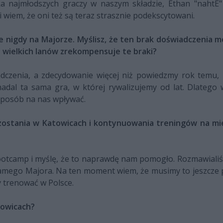
a najmłodszych graczy w naszym składzie, Ethan "nahtE" 
i wiem, że oni też są teraz strasznie podekscytowani.
ze nigdy na Majorze. Myślisz, że ten brak doświadczenia
 wielkich lanów zrekompensuje te braki?
zenia, a zdecydowanie więcej niż powiedzmy rok temu, k
nadal ta sama gra, w której rywalizujemy od lat. Dlatego
sposób na nas wpływać.
ostania w Katowicach i kontynuowania treningów na mie
otcamp i myślę, że to naprawdę nam pomogło. Rozmawialiśm
mego Majora. Na ten moment wiem, że musimy to jeszcze p
y trenować w Polsce.
towicach?