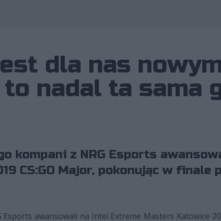
jest dla nas nowy
 to nadal ta sama 
ego kompani z NRG Esports awansowal
9 CS:GO Major, pokonując w finale p
G Esports awansowali na Intel Extreme Masters Katowice 2