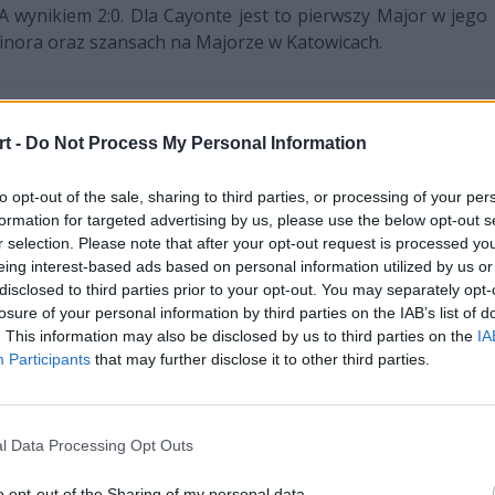
 wynikiem 2:0. Dla Cayonte jest to pierwszy Major w jego
inora oraz szansach na Majorze w Katowicach.
bez przerwy oglądamy NRG Esports na dużych lanach, al
t -
Do Not Process My Personal Information
 Majorem w Londynie kompletnie wam nie poszedł, teraz z
rze?
to opt-out of the sale, sharing to third parties, or processing of your per
formation for targeted advertising by us, please use the below opt-out s
głównym czynnikiem była zmiana naszego podejścia i ment
r selection. Please note that after your opt-out request is processed y
m się awansować. Podchodząc do tego Minora, mieliśmy z ty
eing interest-based ads based on personal information utilized by us or
awę z tego, że jeśli zagramy najlepiej, jak tylko potrafim
disclosed to third parties prior to your opt-out. You may separately opt-
i siebie, ale mając na uwadze to, że każda z drużyn rów
losure of your personal information by third parties on the IAB’s list of
. This information may also be disclosed by us to third parties on the
IA
Participants
that may further disclose it to other third parties.
norze z pewnością szukałaby rozwiązania poprzez rosz
l Data Processing Opt Outs
lną piątkę graczy w zespole, więc nawet po tym fatalnym
 Wiedzieliśmy, co jesteśmy w stanie osiągnąć, jeśli tylko 
o opt-out of the Sharing of my personal data.