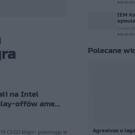
Adrian Ko
IEM Ko
fot. ESL/Helena Kristiansson
symula
Counter-Str
m
Adrian Ko
gra
Polecane wi
i na Intel
lay-offów ame...
Agresivoo o laga
019 CS:GO Major, pokonując w