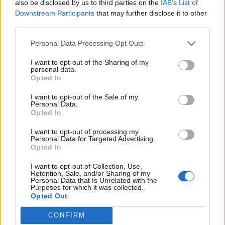
also be disclosed by us to third parties on the
IAB’s List of
a także następnych sześciu rund,
Downstream Participants
that may further disclose it to other
wielonarodowościowa piątka mogła pozwolić sobie na
third parties.
chwilę oddechu. Rywal musiał bowiem bronić się przed
Personal Data Processing Opt Outs
punktami meczowymi i choć Dignitas na chwilę
przyprawiło o dodatkowe nerwy swoje konkurentki, to i
I want to opt-out of the Sharing of my
personal data.
tak ostatnie słowo należało do Assasins, które
Opted In
triumfowało 16:11.
I want to opt-out of the Sale of my
CLG
Beşiktaş
Personal Data.
9 : 16
Opted In
Red
Esports
I want to opt-out of processing my
Personal Data for Targeted Advertising.
(Intel Challenge Katowice –
Opted In
grupa B)
I want to opt-out of Collection, Use,
6
9
Retention, Sale, and/or Sharing of my
9
16
Inferno
Personal Data that Is Unrelated with the
Purposes for which it was collected.
3
7
Opted Out
Pojedynek wygranych grupy B rozpoczął się z
CONFIRM
delikatnym wskazaniem na CLG. Ekipa złożona z