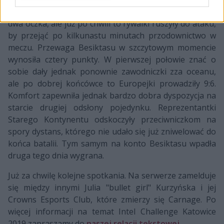
czterech Amerykanek i Kanadyjki zgarnęła premierowe
dwa oczka, ale już po chwili to rywalki ruszyły do ataku,
by przejąć po kilkunastu minutach przodownictwo w
meczu. Przewaga Besiktasu w szczytowym momencie
wynosiła cztery punkty. W pierwszej połowie znać o
sobie dały jednak ponownie zawodniczki zza oceanu,
ale po dobrej końcówce to Europejki prowadziły 9:6.
Komfort zapewniła jednak bardzo dobra dyspozycja na
starcie drugiej odsłony pojedynku. Reprezentantki
Starego Kontynentu odskoczyły przeciwniczkom na
spory dystans, którego nie udało się już zniwelować do
końca batalii. Tym samym na konto Besiktasu wpadła
druga tego dnia wygrana.
Już za chwilę kolejne spotkania. Na serwerze zamelduje
się między innymi Julia "bullet girl" Kurzyńska i jej
Crowns Esports Club, które zmierzy się Carnage. Po
więcej informacji na temat Intel Challenge Katowice
2019 zapraszamy do
naszej relacji tekstowej
.