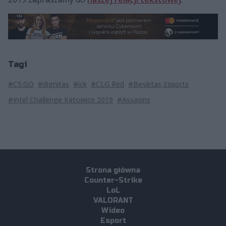
Tagi
#CS:GO
#dignitas
#ick
#CLG Red
#Beşiktaş Esports
#Intel Challenge Katowice 2019
#Assasins
Strona główna
Counter-Strike
LoL
VALORANT
Wideo
Esport