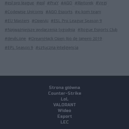
#esl pro league
#epl
#PraY
#AGO
#Riptorek
#Vegi
#Codewise Unicorns
#AGO Esports
#x-kom team
#EU Masters
#OpenAI
#ESL Pro League Season 9
#Najważniejsze wydarzenia tygodnia
#Rogue Esports Club
#devils.one
#DreamHack Open Rio de Janeiro 2019
#EPL Season 9
#sztuczna inteligencja
Strona główna
Counter-Strike
LoL
VALORANT
Wideo
Esport
LEC