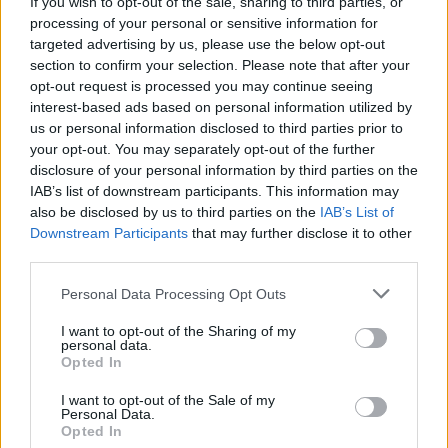
AGO wycofuje się z udziału w DreamHack Open
If you wish to opt-out of the sale, sharing to third parties, or
Rio
processing of your personal or sensitive information for
targeted advertising by us, please use the below opt-out
AGO Esports podjęło decyzję o wycofaniu się z udziału
section to confirm your selection. Please note that after your
w DreamHack Open Rio de Janeiro 2019. Mimo sporych
opt-out request is processed you may continue seeing
szans na awans do play-offów lub nawet zwycięstwo,
interest-based ads based on personal information utilized by
us or personal information disclosed to third parties prior to
organizacja podjęła decyzję o rezygnacji z turnieju ze
your opt-out. You may separately opt-out of the further
względu na chorobę Dominika "GruBego"
disclosure of your personal information by third parties on the
Świderskiego.
IAB’s list of downstream participants. This information may
also be disclosed by us to third parties on the
IAB’s List of
https://cybersport.pl/196354/brazylia-jednak-nie-dla-
Downstream Participants
that may further disclose it to other
ago-polacy-wycofuja-sie-z-dreamhack-open-rio/
third parties.
Goofy i jedqr odsunięci od składu x-komu
Personal Data Processing Opt Outs
Plotki podane przez nasz serwis na temat zmian
I want to opt-out of the Sharing of my
kadrowych w x-kom teamie szybko się potwierdziły.
personal data.
Opted In
Organizacja poinformowała, że Krzysztof „Goofy”
Górski oraz Grzegorz „jedqr” Jędras zostali przesunięci
I want to opt-out of the Sale of my
na ławkę rezerwowych.
Personal Data.
Opted In