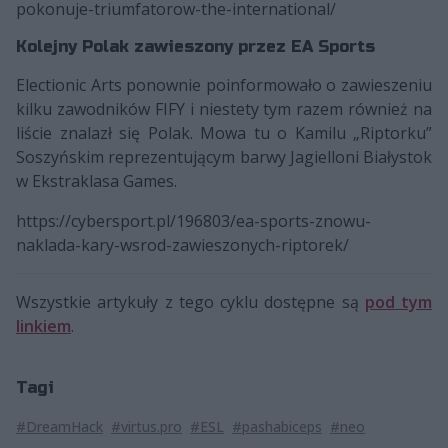
pokonuje-triumfatorow-the-international/
Kolejny Polak zawieszony przez EA Sports
Electionic Arts ponownie poinformowało o zawieszeniu
kilku zawodników FIFY i niestety tym razem również na
liście znalazł się Polak. Mowa tu o Kamilu „Riptorku”
Soszyńskim reprezentującym barwy Jagielloni Białystok
w Ekstraklasa Games.
https://cybersport.pl/196803/ea-sports-znowu-
naklada-kary-wsrod-zawieszonych-riptorek/
Wszystkie artykuły z tego cyklu dostępne są
pod tym
linkiem
.
Tagi
#DreamHack
#virtus.pro
#ESL
#pashabiceps
#neo