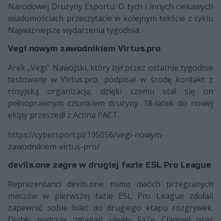
Narodowej Drużyny Esportu. O tych i innych ciekawych
wiadomościach przeczytacie w kolejnym tekście z cyklu
Najważniejsze wydarzenia tygodnia.
Vegi nowym zawodnikiem Virtus.pro
Arek „Vegi” Nawojski, który był przez ostatnie tygodnie
testowany w Virtus.pro, podpisał w środę kontakt z
rosyjską organizacją, dzięki czemu stał się on
pełnoprawnym członkiem drużyny. 18-latek do nowej
ekipy przeszedł z Actina PACT.
https://cybersport.pl/195056/vegi-nowym-
zawodnikiem-virtus-pro/
devils.one zagra w drugiej fazie ESL Pro League
Reprezentanci devils.one mimo dwóch przegranych
meczów w pierwszej fazie ESL Pro League zdołali
zapewnić sobie bilet do drugiego etapu rozgrywek.
Diabły podczas zmagań uległy FaZe Clanowi oraz