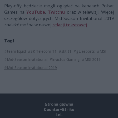
Play-offy będziecie mogli oglądać na kanałach Polsat
Games na
YouTube
,
Twitchu
oraz w telewizji. Więcej
szczegółów dotyczących Mid-Season Invitational 2019
znaleźć można w naszej
relacji tekstowej
.
Tagi
#team liquid
#SK Telecom T1
#skt t1
#g2 esports
#MSI
#Mid-Season Invitational
#Invictus Gaming
#MSI 2019
#Mid-Season Invitational 2019
Strona główna
Counter-Strike
LoL