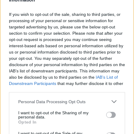
Mistrzowie LPL zdecydowali się nie sprawić fanom LoL-
If you wish to opt-out of the sale, sharing to third parties, or
a niespodzianki i wybrali najsłabszą spośród tej czwórki
processing of your personal or sensitive information for
drużynę, czyli Team Liquid. Mecz pomiędzy tymi dwoma
targeted advertising by us, please use the below opt-out
formacjami zostanie rozegrany już w piątek o godzinie
section to confirm your selection. Please note that after your
12:00. W sobotnim starciu zmierzą się za to zawodnicy
opt-out request is processed you may continue seeing
SK telecom T1 oraz G2 Esports. Przed tym pojedynkiem
interest-based ads based on personal information utilized by
będziemy musieli ustawić budziki na nieco wcześniejszą
us or personal information disclosed to third parties prior to
godzinę, bo gracze wyjdą na scenę już o 9:00.
your opt-out. You may separately opt-out of the further
disclosure of your personal information by third parties on the
Niedzielny finał pomiędzy wygranymi tych dwóch
IAB’s list of downstream participants. This information may
spotkań również rozpocznie się trzy godziny przed
also be disclosed by us to third parties on the
IAB’s List of
południem.
Downstream Participants
that may further disclose it to other
third parties.
Tak prezentuje się terminarz MSI na najbliższe dni:
Personal Data Processing Opt Outs
Piątek, 17 maja
I want to opt-out of the Sharing of my
Invictus
Team
personal data.
12:00
vs
Bo5
Opted In
Gaming
Liquid
I want to opt-out of the Sale of my