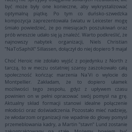
być może były one konieczne, aby wykrystalizować
optymalną piątkę. Po tym co duńsko-szwedzka
kompozycja zaprezentowała światu w Leicester mogę
śmiało powiedzieć, że po miesiącach poszukiwań oraz
prób wreszcie udało się ją znaleźć. Warto podkreślić, że
najnowszy nabytek organizacji, Niels Christian
"NaToSaphiX" Sillassen, dołączył do niej dopiero 9 maja!
Choć Heroic nie zdołało wyjść z pojedynku z North z
tarczą, to w meczu ostatniej szansy zaszokowało całą
społeczność kończąc marzenia Na`Vi o wylocie do
Montpellier. Zakładam, że to dopiero ułamek
możliwości tego zespołu, gdyż z upływem czasu
powinien on w pełni opracować swój pomysł na grę.
Aktualny skład formacji stanowi idealne połączenie
młodości oraz doświadczenia. Pozostało mieć nadzieję,
że włodarzom organizacji nie wpadnie do głowy pomysł
przemeblowania kadry, a Martin "stavn" Lund zostanie
zakontraktowany na stałe. Możemy bowiem być