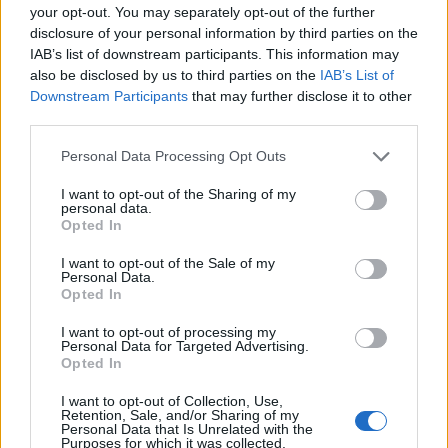
your opt-out. You may separately opt-out of the further
disclosure of your personal information by third parties on the
Inny obraz North
IAB’s list of downstream participants. This information may
also be disclosed by us to third parties on the
IAB’s List of
Downstream Participants
that may further disclose it to other
North dość długo zwlekało z ruchami kadrowymi, po
third parties.
tym jak dywizja CS:GO nie zdołała w styczniu
zakwalifikować się na Intel Extreme Masters Katowice
Personal Data Processing Opt Outs
2019. Wreszcie, na początku maja, formację zasilił były
reprezentant OpTic Gaming, Jakob "JUGi" Hansen, a jej
I want to opt-out of the Sharing of my
personal data.
nowym prowadzącym został gwiazdor Valdemar "valde"
Opted In
Bjørn Vangså. Niespełna trzy tygodnie treningów w
I want to opt-out of the Sale of my
odświeżonej kadrze z nowym liderem oraz snajperem
Personal Data.
nie stanowiły żadnej przeszkody dla North, gdyż
Opted In
Skandynawowie zdominowali swoją grupę, tracąc tylko
I want to opt-out of processing my
jedną mapę w trzech spotkaniach.
Personal Data for Targeted Advertising.
Opted In
Na otwarcie imprezy w Leicester Duńczycy po
niezwykle zaciętym boju pozostawili w pokonanym
I want to opt-out of Collection, Use,
Retention, Sale, and/or Sharing of my
polu Natus Vincere, co już było sporym osiągnięciem.
Personal Data that Is Unrelated with the
Purposes for which it was collected.