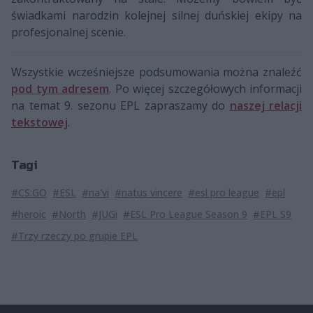
świadkami narodzin kolejnej silnej duńskiej ekipy na
profesjonalnej scenie.
Wszystkie wcześniejsze podsumowania można znaleźć
pod tym adresem
. Po więcej szczegółowych informacji
na temat 9. sezonu EPL zapraszamy do
naszej relacji
tekstowej
.
Tagi
#CS:GO
#ESL
#na'vi
#natus vincere
#esl pro league
#epl
#heroic
#North
#JUGi
#ESL Pro League Season 9
#EPL S9
#Trzy rzeczy po grupie EPL