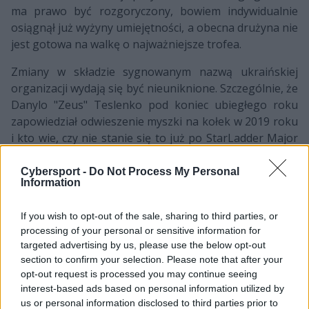
ma prawo być rozgoryczony, bowiem indywidualnie
osiągnął już wyżyny umiejętności, a obecna drużyna nie
jest gotowa na walkę o najważniejsze trofea.
Zmiany w składzie sygnowanym nazwą ukraińskiej
organizacji wydają się być nieuniknione. Szczególnie, że
Danylo "Zeus" Teslenko pod koniec ubiegłego roku
zapowiedział odwieszenie myszki na kołek w 2019 roku
i kto wie, czy nie stanie się to już po StarLadder Major
w Berlinie. Z drugiej strony, czy nie lepiej byłoby
pomyśleć o roszadach już teraz i zmniejszyć ryzyko
Cybersport -
Do Not Process My Personal
Information
potencjalnej wpadki w Niemczech? Oczywiście,
rosyjsko-ukraińska piątka potrafi zmobilizować się na
If you wish to opt-out of the sale, sharing to third parties, or
duże turnieje, lecz osobiście nie widzę w niej już
processing of your personal or sensitive information for
większego potencjału. Jeżeli Na`Vi chce zatrzymać
targeted advertising by us, please use the below opt-out
s1mple'a w swoich szeregach, to musi dać mu wolną
section to confirm your selection. Please note that after your
rękę w doborze graczy. W innym przypadku 21-latek
opt-out request is processed you may continue seeing
najprawdopodobniej poszuka nowych wyzwań w
interest-based ads based on personal information utilized by
międzynarodowej kompozycji.
us or personal information disclosed to third parties prior to