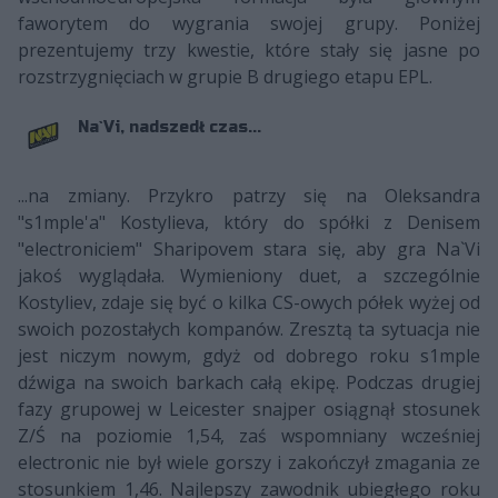
faworytem do wygrania swojej grupy. Poniżej
prezentujemy trzy kwestie, które stały się jasne po
rozstrzygnięciach w grupie B drugiego etapu EPL.
Na`Vi, nadszedł czas...
...na zmiany. Przykro patrzy się na Oleksandra
"s1mple'a" Kostylieva, który do spółki z Denisem
"electroniciem" Sharipovem stara się, aby gra Na`Vi
jakoś wyglądała. Wymieniony duet, a szczególnie
Kostyliev, zdaje się być o kilka CS-owych półek wyżej od
swoich pozostałych kompanów. Zresztą ta sytuacja nie
jest niczym nowym, gdyż od dobrego roku s1mple
dźwiga na swoich barkach całą ekipę. Podczas drugiej
fazy grupowej w Leicester snajper osiągnął stosunek
Z/Ś na poziomie 1,54, zaś wspomniany wcześniej
electronic nie był wiele gorszy i zakończył zmagania ze
stosunkiem 1,46. Najlepszy zawodnik ubiegłego roku