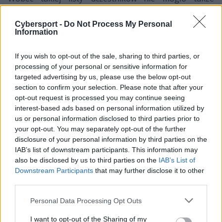
zabraknąć rozpoznawalnych nazwisk wśród
komentatorów i ekspertów.
Cybersport -
Do Not Process My Personal
Information
Klasycznie już dla organizowanych przez polski oddział
ESL rozgrywek komentarz powierzono Maciejowi
If you wish to opt-out of the sale, sharing to third parties, or
"Morgenowi" Żuchowskiemu oraz Kubie "KubiKowi"
processing of your personal or sensitive information for
Kubiakowi. Duet ten współpracował ze sobą już przy
targeted advertising by us, please use the below opt-out
section to confirm your selection. Please note that after your
okazji wielu wydarzeń, w tym także tegorocznego
opt-out request is processed you may continue seeing
Majora Intel Extreme Masters Katowice 2019, nic więc
interest-based ads based on personal information utilized by
dziwnego, że i tym razem odpowiadać on będzie za
us or personal information disclosed to third parties prior to
opowiadanie widzom tego, co właśnie dzieje się na
your opt-out. You may separately opt-out of the further
serwerze.
disclosure of your personal information by third parties on the
IAB’s list of downstream participants. This information may
>> Kup bilet na finały ESL MP! <<
also be disclosed by us to third parties on the
IAB’s List of
Downstream Participants
that may further disclose it to other
third parties.
W przerwie między kolejnymi spotkaniami coś do
powiedzenia będzie miał na pewno dział ekspertów,
Personal Data Processing Opt Outs
który tym razem tworzyć będą dobrze wszystkim znany
Łukasz "Hermes" Pożyczek, a także Maciej "Luz" Bugaj,
I want to opt-out of the Sharing of my