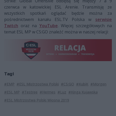
Strike: Global Offensive odbędą się między 7 a 9
czerwca w katowickiej ESL Arenie. Transmisję ze
wszystkich spotkań oglądać będzie można za
pośrednictwem kanału ESL.TV Polska w
serwisie
Twitch
oraz na
YouTube
. Więcej szczegółowych na
temat ESL MP w CS:GO znaleźć można w naszej relacji:
Tagi
#EMP
#ESL Mistrzostwa Polski
#CS:GO
#KubiK
#Morgen
#ESL MP
#Testree
#Hermes
#Luz
#Kinga Kujawska
#ESL Mistrzostwa Polski Wiosna 2019