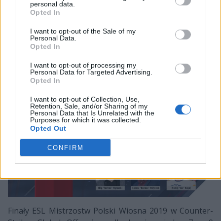
personal data.
czyli były zawodnik m.in. PRIDE oraz Codewise Unicorns.
Opted In
Nad wspomnianą dwójką zapanować spróbuje Filip
"Testree" Mątkowski, który podczas analizy wcieli się w
I want to opt-out of the Sale of my
Personal Data.
rolę prowadzącego. Na scenie zawodów pojawi się
Opted In
natomiast Kinga Kujawska, której zadaniem będzie
I want to opt-out of processing my
m.in. przeprowadzanie wywiadów z uczestnikami.
Personal Data for Targeted Advertising.
Opted In
I want to opt-out of Collection, Use,
Retention, Sale, and/or Sharing of my
Personal Data that Is Unrelated with the
Purposes for which it was collected.
Opted Out
CONFIRM
Finały ESL Mistrzostw Polski Wiosna 2019 w Counter-