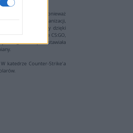
 istotna informacja, ponieważ
 jednak częścią organizacji,
reślić mianem legendy dzięki
fował w jednym Majorze CS:GO,
zycja GeT_RiGhTa pozostawiała
iany.
 W katedrze Counter-Strike'a
dolarów.