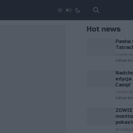
Hot news
Pasha 
Tatrac
Counter-Str
Adrian Ko
Nadcho
edycja
Camp!
Counter-Str
Adrian Ko
ZOWIE 
monito
pokazi
Bez kategor