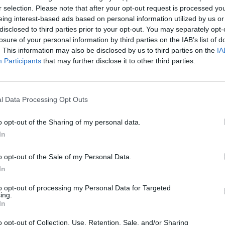
jął miejsce przesuniętego na ławkę rezerwowych Dennisa 
r selection. Please note that after your opt-out request is processed y
zukiwania następcy Christophera "GeT_RiGhTa" Alesunda, kt
eing interest-based ads based on personal information utilized by us or
disclosed to third parties prior to your opt-out. You may separately opt-
losure of your personal information by third parties on the IAB’s list of
. This information may also be disclosed by us to third parties on the
IA
m ubiegłego roku, lecz po zakończeniu Intel Extreme Master
Participants
that may further disclose it to other third parties.
o powrocie do aktywnej piątki ekipa 28-latka zawiodła w E
ltatów, to powstałych problemów nie udało się przezwycię
 Season 7, na których szwedzki skład zajął ostatnią lokatę.
l Data Processing Opt Outs
 zmiany jest to, że nie znaleźliśmy wspólnego języka i po
t wiele znaków zapytania, które skutkują zbyt dużą liczb
o opt-out of the Sharing of my personal data.
 obu stron, mogę znaleźć nowy dom, do którego będę lepie
In
o opt-out of the Sale of my Personal Data.
 rywalizował w barwach Teamu Ancient podczas DreamHack
In
odze ogrywając między innymi polskie Aristocracy. Młody st
sceny, a jego transfer do mocniejszej drużyny pozostawa
to opt-out of processing my Personal Data for Targeted
ing.
 awans sportowy. Gonzalez Zamora nie będzie mógł co pra
In
 StarLadder Major Berlin 2019 – wszystko za sprawą o
o opt-out of Collection, Use, Retention, Sale, and/or Sharing
na europejskiego Minora.