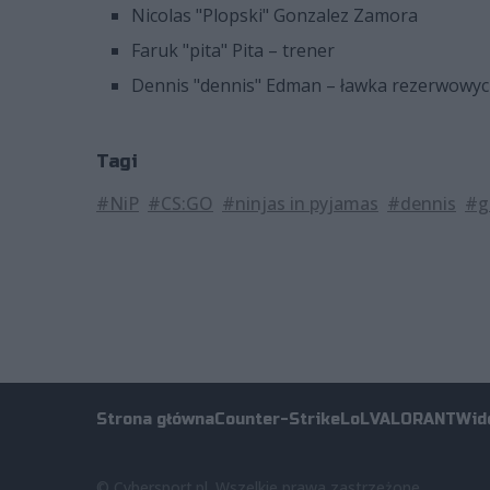
Nicolas "Plopski" Gonzalez Zamora
Faruk "pita" Pita – trener
Dennis "dennis" Edman – ławka rezerwowy
Tagi
#NiP
#CS:GO
#ninjas in pyjamas
#dennis
#g
Strona główna
Counter-Strike
LoL
VALORANT
Wid
© Cybersport.pl. Wszelkie prawa zastrzeżone.