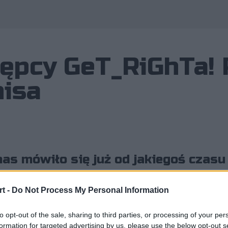
ępcy GeT_RiGhTa! 
nisa
s mówiło się już od jakiegoś czasu i
zkiej drużyny dołączył Nicolas "Plop
t -
Do Not Process My Personal Information
to opt-out of the sale, sharing to third parties, or processing of your per
od jakiegoś czasu i dziś stały się one rzeczywistością. D
formation for targeted advertising by us, please use the below opt-out s