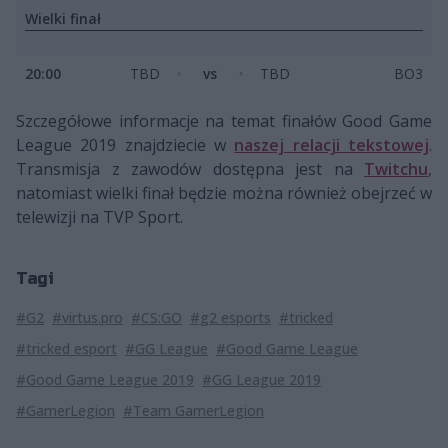
Wielki finał
20:00
TBD
vs
TBD
BO3
Szczegółowe informacje na temat finałów Good Game
League 2019 znajdziecie w
naszej relacji tekstowej
.
Transmisja z zawodów dostępna jest na
Twitchu
,
natomiast wielki finał będzie można również obejrzeć w
telewizji na TVP Sport.
Tagi
#G2
#virtus.pro
#CS:GO
#g2 esports
#tricked
#tricked esport
#GG League
#Good Game League
#Good Game League 2019
#GG League 2019
#GamerLegion
#Team GamerLegion