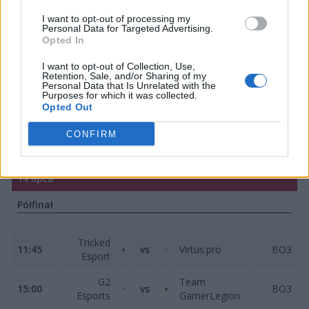
zainauguruje potyczka, która z pewnością najbardziej
I want to opt-out of processing my
zainteresuje polską część kibiców. Mowa oczywiście o
Personal Data for Targeted Advertising.
Opted In
meczu Tricked kontra VP, którego faworytem jest rzecz
jasna piątka z Danii. Następnie, planowo o 15:00,
I want to opt-out of Collection, Use,
Retention, Sale, and/or Sharing of my
wystartuje potyczka z udziałem G2 i GamerLegion, w
Personal Data that Is Unrelated with the
przypadku której także można mówić o wyraźnym
Purposes for which it was collected.
Opted Out
faworycie. Pozostaje sobie zatem zadać jedno pytanie:
czy dojdzie dziś do jakichkolwiek niespodzianek?
CONFIRM
Odpowiedź poznamy za kilka godzin.
14 lipca
Półfinał
Tricked
11:45
vs
Virtus.pro
BO3
Esport
G2
Team
15:00
vs
BO3
Esports
GamerLegion