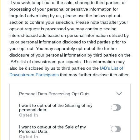
If you wish to opt-out of the sale, sharing to third parties, or
2:0, zapewniając sobie miejsce w najlepszej czwórce.
processing of your personal or sensitive information for
targeted advertising by us, please use the below opt-out
Grupa A
Grupa B
section to confirm your selection. Please note that after your
opt-out request is processed you may continue seeing
#
Drużyna
M
W
P
#
Drużyna
M
W
interest-based ads based on personal information utilized by
Tricked
G2
us or personal information disclosed to third parties prior to
1.
2
2
0
1.
2
2
Esport
Esports
your opt-out. You may separately opt-out of the further
disclosure of your personal information by third parties on the
Team
IAB’s list of downstream participants. This information may
2.
3
2
1
2.
Virtus.pro
3
2
GamerLegion
also be disclosed by us to third parties on the
IAB’s List of
Downstream Participants
that may further disclose it to other
Epsilon
3.
HellRaisers
3
1
2
3.
3
1
third parties.
Esports
Personal Data Processing Opt Outs
Winstrike
4.
Aristocracy
2
0
2
4.
2
0
Team
I want to opt-out of the Sharing of my
personal data.
Opted In
Poznańskie finały GG League 2019 zakończą się dziś
wieczorem, wszak do rozegrania zostały tylko trzy
I want to opt-out of the Sale of my
mecze: dwa półfinały oraz wielki finał, wszystkie w trybie
Personal Data.
Opted In
do dwóch zwycięstw. Rywalizację w etapie pucharowym