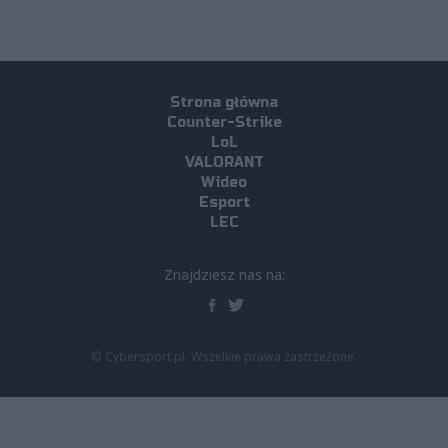
Strona główna
Counter-Strike
LoL
VALORANT
Wideo
Esport
LEC
Znajdziesz nas na:
© Cybersport.pl. Wszelkie prawa zastrzeżone.