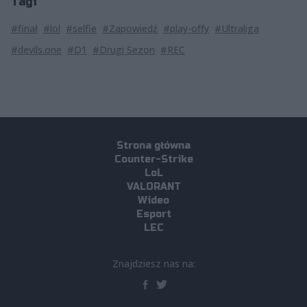
Tagi
#finał
#lol
#selfie
#Zapowiedź
#play-offy
#Ultraliga
#devils.one
#D1
#Drugi Sezon
#REC
Strona główna
Counter-Strike
LoL
VALORANT
Wideo
Esport
LEC
Znajdziesz nas na: