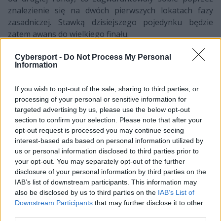
znalezienie się na dwóch pierwszych lokatach fazy
zasadniczej. Stawką dzisiejszego pojedynku będzie
zatem awans do wielkiego finału.
vs
Rogue
Cybersport -
Do Not Process My Personal
Information
Esports
devils.one
Club
17:00
If you wish to opt-out of the sale, sharing to third parties, or
processing of your personal or sensitive information for
Dla zespołu
Marcina "Selfiego" Wolskiego faza
targeted advertising by us, please use the below opt-out
zasadnicza rozgrywek była w zasadzie formalnością, bo
section to confirm your selection. Please note that after your
REC zgodnie z przewidywaniami dosłownie zmiażdżyło
opt-out request is processed you may continue seeing
każdego ze swoich rywali, nie pozostawiając złudzeń na
interest-based ads based on personal information utilized by
temat tego, kto w Ultralidze jest najsilniejszy. Choć nie
us or personal information disclosed to third parties prior to
your opt-out. You may separately opt-out of the further
obyło się bez potknięć, bo to, choć symboliczne, miało
disclosure of your personal information by third parties on the
miejsce w trakcie piątego tygodnia zmagań, kiedy to
IAB’s list of downstream participants. This information may
niespodziewanie PRIDE zdołało jako jedyne w tym
also be disclosed by us to third parties on the
IAB’s List of
sezonie pokonać Łobuzów. Jak doskonale wiadomo,
Downstream Participants
that may further disclose it to other
porażka ta nie wpłynęła w żadnym stopniu na styl gry
third parties.