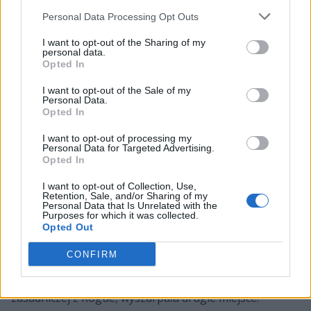
tego zespół, o czym przekonaliśmy się już w kolejnych
Personal Data Processing Opt Outs
tygodniach, gdzie Rogue skrupulatnie niszczyło
kolejnych rywali na swojej drodze, utrzymując pierwszą
I want to opt-out of the Sharing of my
lokatę z gigantyczną przewagą.
personal data.
Opted In
Takiego szczęścia nie mieli podopieczni
Adriana
I want to opt-out of the Sale of my
"Zeturala" Dziadkowieca, którzy drugi sezon Ultraligi
Personal Data.
Opted In
rozpoczęli wręcz dramatycznie. Diabły już pierwszego
dnia zmagań zaliczyły wpadkę, przegrywając z ACTINA
I want to opt-out of processing my
PACT. Jednak prawdziwe kłopoty pojawiły się w trzecim
Personal Data for Targeted Advertising.
Opted In
tygodniu, kiedy to devils.one przegrało oba swoje
spotkania, ulegając raz jeszcze PRIDE oraz
I want to opt-out of Collection, Use,
piratesports. Przez kolejne dwie kolejki Jakub "Cinkrof"
Retention, Sale, and/or Sharing of my
Personal Data that Is Unrelated with the
Rokicki i spółka radzili sobie dość przeciętnie, kończąc
Purposes for which it was collected.
Opted Out
zazwyczaj
z bilansem 1-1. To zmieniło się dopiero w
szóstym tygodniu, kiedy Diabły po raz pierwszy od
CONFIRM
dawna nie zanotowały porażki, co poniekąd uratowało
sytuację drużyny, która mimo klęski na koniec fazy
zasadniczej z Rogue, wyszarpała drugie miejsce.