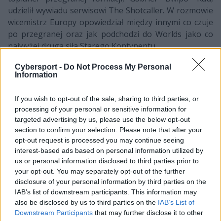
udzielił wywiadu serwisowi The Shotcaller. W rozmowie
wicemistrz Europy opowiedział między innymi co czuje
po przegranej oraz jak podchodzi do Worlds jako co
najwyżej druga siła Starego Kontynentu.
Mimo porażki z G2 Esports Belg zachowuje spokój
Cybersport -
Do Not Process My Personal
Information
ducha na nadchodzący Regional Qualifier. –
Gramy w
gauntlecie za tydzień i chcemy zdobyć ten drugi seed
If you wish to opt-out of the sale, sharing to third parties, or
[na Worlds], chcemy pokazać, że jesteśmy drugą
processing of your personal or sensitive information for
najlepszą drużyną w Europie. Nie chcę przegrać z G2 i
targeted advertising by us, please use the below opt-out
podejść do sprawy "a dobra, i tak przegraliśmy w finale,
section to confirm your selection. Please note that after your
walić to wszystko". To nie jest podejście jakie chcę mieć
opt-out request is processed you may continue seeing
w Regional Qualifier. Chcę się skoncentrować na tym,
interest-based ads based on personal information utilized by
co mogliśmy poprawić, czego mogę się nauczyć, jak
us or personal information disclosed to third parties prior to
podejść do starć z takimi drużynami. (...)
your opt-out. You may separately opt-out of the further
disclosure of your personal information by third parties on the
Choć mieliśmy dziesięciu najlepszych europejskich
IAB’s list of downstream participants. This information may
also be disclosed by us to third parties on the
IAB’s List of
graczy z całego świata, wszyscy z nich mają słabości i
Downstream Participants
that may further disclose it to other
silne strony. Jestem szczęśliwy, bo nie wydaje mi się, że