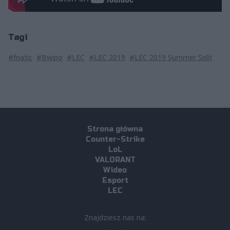
Tagi
#fnatic
#Bwipo
#LEC
#LEC 2019
#LEC 2019 Summer Split
Strona główna
Counter-Strike
LoL
VALORANT
Wideo
Esport
LEC
Znajdziesz nas na: