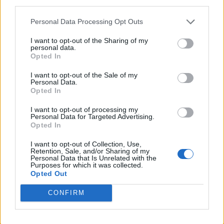
third parties.
to my pozwalaliśmy odkryć swoje słabości. G2 pokazało
swoje wady, a my je zdemaskowaliśmy. Tak, koniec
Personal Data Processing Opt Outs
końców wygrało G2, ale dla mnie to odświeżające
I want to opt-out of the Sharing of my
widząc BO5, w którym każdy zaliczył wpadkę i każdy
personal data.
sobie z nią poradził. O to chodzi w rywalizacji, to
Opted In
kocham w grze i oczywiście chciałbym wygrać, ale nie
I want to opt-out of the Sale of my
udało się. Mimo to i tak to było dobre doświadczenie.
Personal Data.
Na to BO5 będę mógł spojrzeć na koniec swojej kariery,
Opted In
albo nawet i jutro i powiedzieć sobie "to było dobre
I want to opt-out of processing my
doświadczenie" –
tak sam finał LEC 2019 ocenił Bwipo.
Personal Data for Targeted Advertising.
Opted In
Po raz pierwszy Rau przystąpi do Worlds nie jako
I want to opt-out of Collection, Use,
członek najlepszej drużyny. Toplaner Fnatic przyznał,
Retention, Sale, and/or Sharing of my
że po części przez to czuje się inaczej przed startem
Personal Data that Is Unrelated with the
Purposes for which it was collected.
Mistrzostw Świata. –
Nasze podejście znacznie się
Opted Out
zmieniło w porównaniu do tego sprzed roku. Nie
wygraliśmy wiosennego splitu, nie wygraliśmy letniego
CONFIRM
splitu, więc nie jesteśmy już na szczycie. Nie będziemy
też jechać na bootcamp [w Korei], wydaje mi się, że