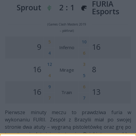
FURIA
Sprout
2 : 1
Esports
(Games Clash Masters 2019
– półfinał)
5
10
9
16
Inferno
4
6
12
3
16
8
Mirage
4
5
9
6
16
13
Train
7
7
Pierwsze minuty meczu to prawdziwa furia w
wykonaniu FURII. Zespół z Brazylii miał po swojej
stronie dwa atuty – wygraną pistoletówkę oraz grę po
teoretycznie łatwiejszej stronie. Dzięki temu szybko