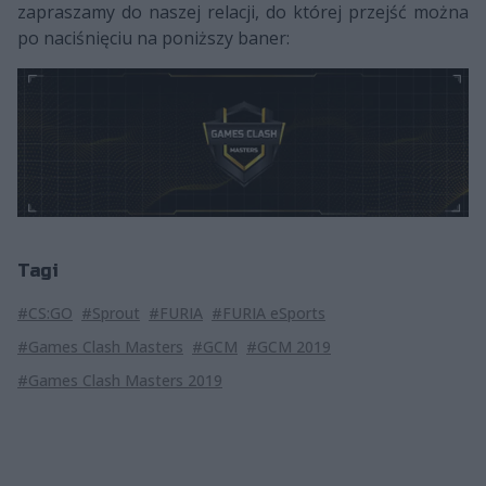
zapraszamy do naszej relacji, do której przejść można
po naciśnięciu na poniższy baner:
Tagi
#CS:GO
#Sprout
#FURIA
#FURIA eSports
#Games Clash Masters
#GCM
#GCM 2019
#Games Clash Masters 2019