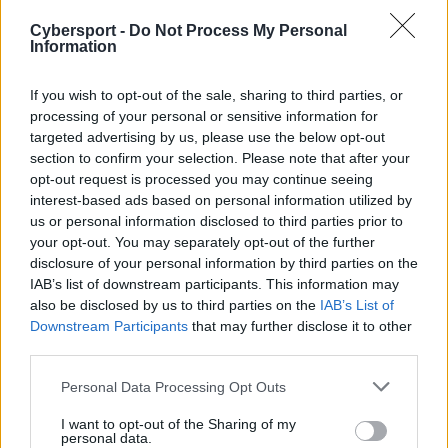
wyszedł na aż pięciopunktowe prowadzenie, które
Cybersport -
Do Not Process My Personal
udało mu się utrzymać aż do przerwy. Nie przyszło to
Information
jednak latynoskiej formacji łatwo, bo był nawet
moment, w którym Sprout zbliżyło się do niej na
If you wish to opt-out of the sale, sharing to third parties, or
odległość zaledwie jednego oczka. Mimo to Niemcy nie
processing of your personal or sensitive information for
potrafili doprowadzić do remisu, za co przyszło im
targeted advertising by us, please use the below opt-out
section to confirm your selection. Please note that after your
zapłacić naprawdę wysoką cenę. Nie pomogła im nawet
opt-out request is processed you may continue seeing
druga runda na pistolety, którą zdobyli w drugiej
interest-based ads based on personal information utilized by
połowie. FURIA była rozpędzona i żądna zwycięstwa.
us or personal information disclosed to third parties prior to
Szczególnie widać to było w grze Kaike "KSCERATO"
your opt-out. You may separately opt-out of the further
Cerato, który na Inferno zdobył w sumie 23 fragi, ginąc
disclosure of your personal information by third parties on the
przy tym zaledwie dziewięciokrotnie. Co ciekawe, to
IAB’s list of downstream participants. This information may
właśnie 20-latek przypieczętował zwycięstwo swojej
also be disclosed by us to third parties on the
IAB’s List of
Downstream Participants
that may further disclose it to other
drużyny w stosunku 16:9, wygrywając clutcha 1v3!
third parties.
Niespodziewanie na Mirage'u role się odwróciły. Tym
Personal Data Processing Opt Outs
razem to Sprout bezlitośnie raz po raz rozjeżdżało
swoich rywali, którzy zabierali się do atakowania
I want to opt-out of the Sharing of my
personal data.
bombsite'ów w zatrważająco niemrawy sposób. Nie