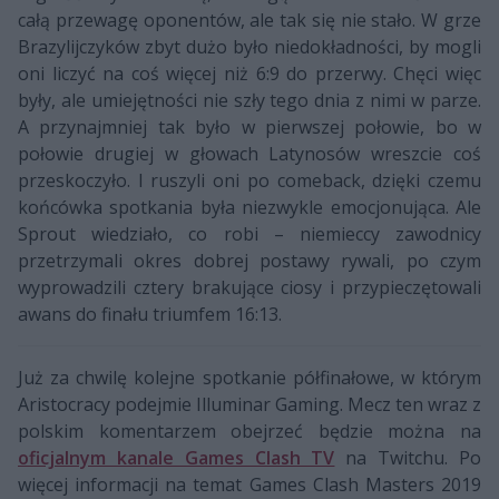
całą przewagę oponentów, ale tak się nie stało. W grze
Brazylijczyków zbyt dużo było niedokładności, by mogli
oni liczyć na coś więcej niż 6:9 do przerwy. Chęci więc
były, ale umiejętności nie szły tego dnia z nimi w parze.
A przynajmniej tak było w pierwszej połowie, bo w
połowie drugiej w głowach Latynosów wreszcie coś
przeskoczyło. I ruszyli oni po comeback, dzięki czemu
końcówka spotkania była niezwykle emocjonująca. Ale
Sprout wiedziało, co robi – niemieccy zawodnicy
przetrzymali okres dobrej postawy rywali, po czym
wyprowadzili cztery brakujące ciosy i przypieczętowali
awans do finału triumfem 16:13.
Już za chwilę kolejne spotkanie półfinałowe, w którym
Aristocracy podejmie Illuminar Gaming. Mecz ten wraz z
polskim komentarzem obejrzeć będzie można na
oficjalnym kanale Games Clash TV
na Twitchu. Po
więcej informacji na temat Games Clash Masters 2019