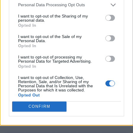
Niemniej trudno powiedzieć, by takie rozstrzygnięcie
Personal Data Processing Opt Outs
było zaskoczeniem, zwłaszcza że Finowie praktycznie
I want to opt-out of the Sharing of my
przez cały mecz kontrolowali sytuację i ich zwycięstwo
personal data.
ani przez moment nie było zagrożone.
Opted In
Komplet wyników omawianych spotkań prezentuje
I want to opt-out of the Sale of my
Personal Data.
się następująco:
Opted In
I want to opt-out of processing my
27 września
Personal Data for Targeted Advertising.
Opted In
Mecz wygranych grupy A
I want to opt-out of Collection, Use,
Retention, Sale, and/or Sharing of my
Dust2 16:3
Personal Data that Is Unrelated with the
Purposes for which it was collected.
Inferno
Team
G2
Opted Out
00:10
2:1
17:19
Liquid
Esports
Overpass
CONFIRM
16:8
Mecz przegranych grupy A