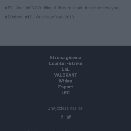
#ESL One
#CS:GO
#liquid
#team liquid
#esl one new york
#EUnited
#ESL One New York 2019
Strona główna
Counter-Strike
LoL
VALORANT
Wideo
Esport
LEC
Znajdziesz nas na: