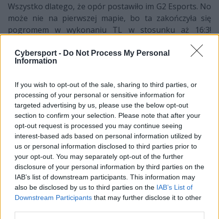
Wszystko dlatego, że opór postawiło im G2 Esports. No
może nie na pierwszej mapie, bo ta zakończyła się
pogromem w wykonaniu TL w stosunku aż 16:3!
Dopiero kolejna mapa, czyli Inferno, przyniosła nam
ogrom emocji, tym bardziej że to Liquid przez całą
Cybersport -
Do Not Process My Personal
Information
drugą połowę musiało gonić wynik. Ba, w pewnym
momencie G2 prowadziło 15:6, a mimo to Jonathan
If you wish to opt-out of the sale, sharing to third parties, or
"EliGE" Jablonowski i spółka doprowadzili do dogrywki,
processing of your personal or sensitive information for
w której jednak ostatecznie przegrali. O wszystkim
targeted advertising by us, please use the below opt-out
przesądzić miał więc Overpass, gdzie ponownie to
section to confirm your selection. Please note that after your
triumfatorzy ostatniej edycji cyklu Intel Grand Slam byli
opt-out request is processed you may continue seeing
zespołem zdecydowanie lepszym i gładko przechylili
interest-based ads based on personal information utilized by
szalę zwycięstwa na swoją stronę rezultatem 16:8.
us or personal information disclosed to third parties prior to
your opt-out. You may separately opt-out of the further
Liquid się więc cieszy, z kolei w obozie eUnited nie ma
disclosure of your personal information by third parties on the
IAB’s list of downstream participants. This information may
zbyt wielu powodów do radości. Drużyna ta szybko
also be disclosed by us to third parties on the
IAB’s List of
pożegnała się bowiem z ESL One New York, doznając
Downstream Participants
that may further disclose it to other
drugiej z rzędu porażki. Tym razem Ryan "freakazoid"
third parties.
Abadir wraz z kolegami zostali pokonani przez ENCE.