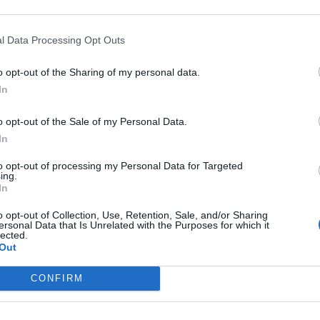
 w postaci Virtus.pro, które dziś zajedzie na serwer na bia
l Data Processing Opt Outs
i takie szczęście, że organizatorzy zaprosili ich bezpośr
o opt-out of the Sharing of my personal data.
 na DreamHack Open Winter 2019 rozpoczną dopiero dziś. P
In
acze znad Wisły ostatecznie pojadą do Jönköping, czy też
VP będzie duńskie Copenhagen Flames, które gładko po
o opt-out of the Sale of my Personal Data.
 ani razu nie straciło więcej niż kilka rund. A co jeśli Vir
In
ać już będzie North lub też Team Heretics, a przecież w in
 awans nie będzie.
to opt-out of processing my Personal Data for Targeted
ing.
In
pująco:
o opt-out of Collection, Use, Retention, Sale, and/or Sharing
ersonal Data that Is Unrelated with the Purposes for which it
lected.
Out
port
vs
Ambush Esport
CONFIRM
out
vs
Nordavind