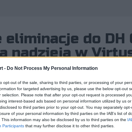
 eliminacje do DH
a nadzieja w Virtu
t -
Do Not Process My Personal Information
to opt-out of the sale, sharing to third parties, or processing of your per
formation for targeted advertising by us, please use the below opt-out s
"otwarte eliminacje" pokonał drużyny
r selection. Please note that after your opt-out request is processed y
upragnionego etapu zamkniętego. Ale 
eing interest-based ads based on personal information utilized by us or
disclosed to third parties prior to your opt-out. You may separately opt-
losure of your personal information by third parties on the IAB’s list of
. This information may also be disclosed by us to third parties on the
IA
Participants
that may further disclose it to other third parties.
acje" pokonał drużyny z Polski, nie pozwalając im przeb