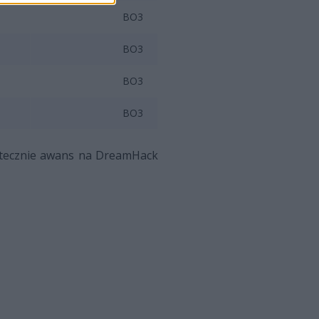
BO3
BO3
BO3
BO3
atecznie awans na DreamHack