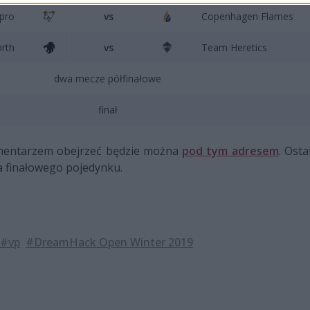
.pro
vs
Copenhagen Flames
rth
vs
Team Heretics
dwa mecze półfinałowe
finał
omentarzem obejrzeć będzie można
pod tym adresem
. Ost
a finałowego pojedynku.
#vp
#DreamHack Open Winter 2019