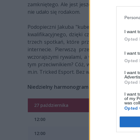
zamkniętego. Ale jest jeszcze ostatnia nadzieja
nie udało się rodakom.
Persona
Podopieczni Jakuba "kubena" Gurczyńskiego miel
I want t
kwalifikacyjnego, dzięki czemu walkę o bilet
Opted 
trzech spotkań, które przesądzą o tym, czy gr
internecie. Pierwszą przeszkodą na drodze 
I want t
wczorajszymi rywalami, a w ostatnich pojedynkach
Opted 
tym przeciwnikiem? Cóż, w kolejnej rundzie czek
m.in. Tricked Esport. Bez wątpienia więc łatwo o
I want 
Advertis
Opted 
Niedzielny harmonogram prezentuje się nastę
I want t
of my P
was col
27 października
Opted 
12:00
Tricked Es
12:00
Spr