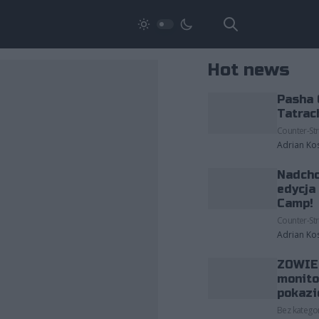
Hot news
Pasha 
Tatrac
Counter-Str
Adrian Ko
Nadcho
edycja
Camp!
Counter-Str
Adrian Ko
ZOWIE 
monito
pokazi
Bez kategor