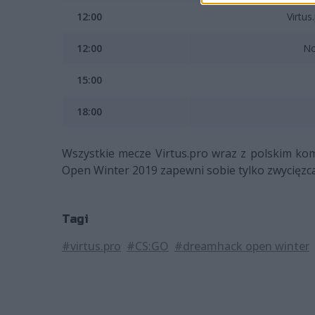
12:00
Virtus
12:00
No
15:00
18:00
Wszystkie mecze Virtus.pro wraz z polskim k
Open Winter 2019 zapewni sobie tylko zwycięzc
Tagi
#virtus.pro
#CS:GO
#dreamhack open winter