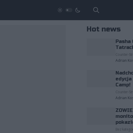
Hot news
Pasha 
Tatrac
Counter-Str
Adrian Ko
Nadcho
edycja
Camp!
Counter-Str
Adrian Ko
ZOWIE 
monito
pokazi
Bez kategor