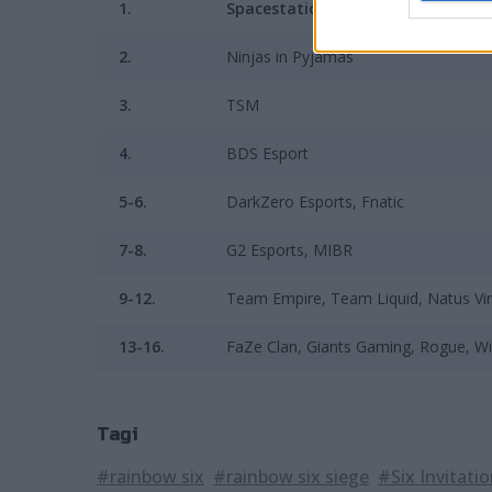
1.
Spacestation Gaming
2.
Ninjas in Pyjamas
3.
TSM
4.
BDS Esport
5-6.
DarkZero Esports, Fnatic
7-8.
G2 Esports, MIBR
9-12.
Team Empire, Team Liquid, Natus Vin
13-16.
FaZe Clan, Giants Gaming, Rogue, W
Tagi
#rainbow six
#rainbow six siege
#Six Invitatio