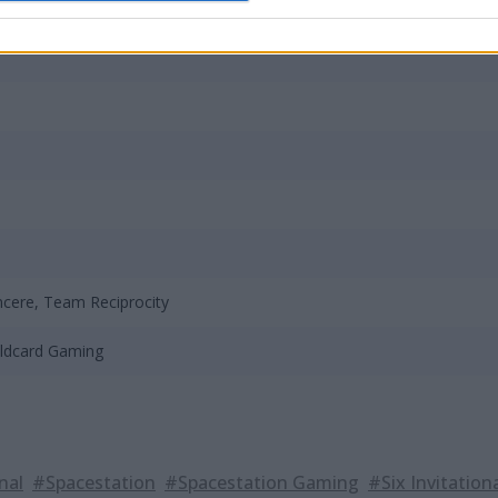
cere, Team Reciprocity
ildcard Gaming
nal
#Spacestation
#Spacestation Gaming
#Six Invitation