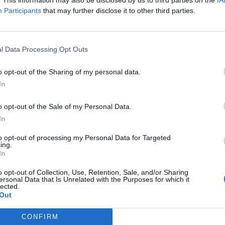
równanym meczu Ninjas in Pyjamas, zgarniając tym samym
Participants
that may further disclose it to other third parties.
 łatwiej, bo jako zwycięzcy górnej drabinki zaczęli finałowy
l Data Processing Opt Outs
gę, bo już na mapie Villa NiP dzięki wygranej 7:3 wyró
 W tamtym momencie Spacestation wyczerpało już limit błęd
o opt-out of the Sharing of my personal data.
ę porażką. Mimo to Troy "Canadian" Jaroslawski i spółka nie
In
 podczas trzeciej potyczki udało im się zwyciężyć 7:5, b
3.
o opt-out of the Sale of my Personal Data.
In
tion nie jest to pierwszy mistrzowski tytuł Six Invitati
to opt-out of processing my Personal Data for Targeted
 zawody na komputerach osobistych, zaś w tym samym o
ing.
Xboxie One. –
To jest coś, czego zawsze pragnąłem. Z 
In
strzem świata. Ciężka praca się opłaciła
– nie krył radośc
o opt-out of Collection, Use, Retention, Sale, and/or Sharing
ersonal Data that Is Unrelated with the Purposes for which it
lected.
Out
z z podziałem puli nagród prezentuje się następująco:
CONFIRM