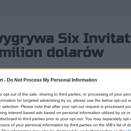
ygrywa Six Invitat
 milion dolarów
t -
Do Not Process My Personal Information
wych mistrzów świata w Rainbow Six:
to opt-out of the sale, sharing to third parties, or processing of your per
Gaming, którzy w wielkim finale Six I
formation for targeted advertising by us, please use the below opt-out s
r selection. Please note that after your opt-out request is processed y
eing interest-based ads based on personal information utilized by us or
disclosed to third parties prior to your opt-out. You may separately opt-
losure of your personal information by third parties on the IAB’s list of
ta w Rainbow Six: Siege. Okazali się nimi gracze Spacesta
. This information may also be disclosed by us to third parties on the
IA