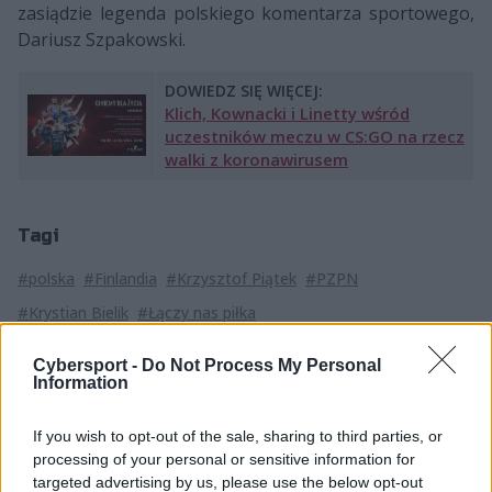
zasiądzie legenda polskiego komentarza sportowego,
Dariusz Szpakowski.
DOWIEDZ SIĘ WIĘCEJ:
Klich, Kownacki i Linetty wśród
uczestników meczu w CS:GO na rzecz
walki z koronawirusem
Tagi
#polska
#Finlandia
#Krzysztof Piątek
#PZPN
#Krystian Bielik
#Łączy nas piłka
Cybersport -
Do Not Process My Personal
Information
If you wish to opt-out of the sale, sharing to third parties, or
processing of your personal or sensitive information for
Strona główna
targeted advertising by us, please use the below opt-out
Counter-Strike