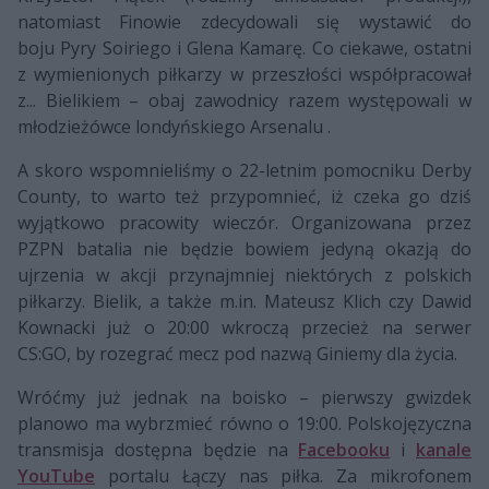
natomiast Finowie zdecydowali się wystawić do
boju Pyry Soiriego i Glena Kamarę. Co ciekawe, ostatni
z wymienionych piłkarzy w przeszłości współpracował
z... Bielikiem – obaj zawodnicy razem występowali w
młodzieżówce londyńskiego Arsenalu .
A skoro wspomnieliśmy o 22-letnim pomocniku Derby
County, to warto też przypomnieć, iż czeka go dziś
wyjątkowo pracowity wieczór. Organizowana przez
PZPN batalia nie będzie bowiem jedyną okazją do
ujrzenia w akcji przynajmniej niektórych z polskich
piłkarzy. Bielik, a także m.in. Mateusz Klich czy Dawid
Kownacki już o 20:00 wkroczą przecież na serwer
CS:GO, by rozegrać mecz pod nazwą Giniemy dla życia.
Wróćmy już jednak na boisko – pierwszy gwizdek
planowo ma wybrzmieć równo o 19:00. Polskojęzyczna
transmisja dostępna będzie na
Facebooku
i
kanale
YouTube
portalu Łączy nas piłka. Za mikrofonem