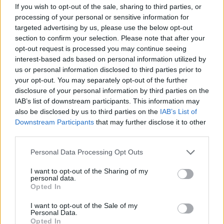
If you wish to opt-out of the sale, sharing to third parties, or
na podbój zagranicy!
processing of your personal or sensitive information for
targeted advertising by us, please use the below opt-out
Pierwszymi podopiecznymi agencji spoza Polski
section to confirm your selection. Please note that after your
zostali Kevin "HS" Tarn oraz Flatron "juanflatroo"
opt-out request is processed you may continue seeing
Halimi. Ten pierwszy to 23-letni Estończyk, który
interest-based ads based on personal information utilized by
obecnie związany jest z Nordavind. W swoim CV ma on
us or personal information disclosed to third parties prior to
jednak również występy pod banderą m.in. Rogue,
your opt-out. You may separately opt-out of the further
OpTic Gaming i PENTY Sports – w tej ostatniej ekipie
disclosure of your personal information by third parties on the
IAB’s list of downstream participants. This information may
występował wspólnie z Pawłem "innocentem" Mockiem.
also be disclosed by us to third parties on the
IAB’s List of
Z kolei Halimi to pochodzący z Albanii 23-letni gracz,
Downstream Participants
that may further disclose it to other
którego możemy oglądać w Teamie Secret wespół z
third parties.
Filipem "TUDSONEM" Tudevem. Nad rozwojem HS-a
oraz juanflatroo czuwać będzie nowy talent manager
Personal Data Processing Opt Outs
Knacks, Aleksandar Gligoric, który w przeszłości
I want to opt-out of the Sharing of my
współpracował z serbską organizacją Game Agents.
personal data.
Opted In
–
Zakładając w 2018 roku agencję bez żadnego
inwestora oraz zasobów, które pozwoliłyby mi na
I want to opt-out of the Sale of my
Personal Data.
mocne wejście do branży, nie spodziewałem się, że w
Opted In