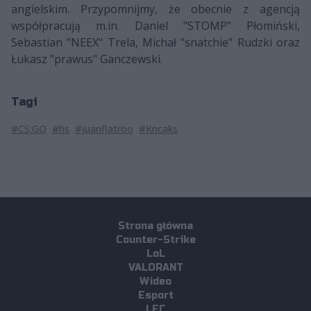
angielskim. Przypomnijmy, że obecnie z agencją
współpracują m.in. Daniel "STOMP" Płomiński,
Sebastian "NEEX" Trela, Michał "snatchie" Rudzki oraz
Łukasz "prawus" Ganczewski.
Tagi
#CS:GO
#hs
#juanflatroo
#Kncaks
Strona główna
Counter-Strike
LoL
VALORANT
Wideo
Esport
LEC