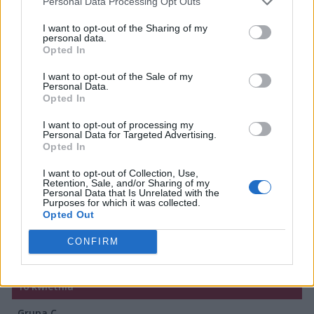
Personal Data Processing Opt Outs
Faza pucharowa wciąż była w zasięgu naszych
rodaków, którzy o wyjście z grupy mieli zawalczyć z BIG.
I want to opt-out of the Sharing of my
personal data.
Co by nie mówić, na AGO czekało wymagające zadanie,
Opted In
bo podopieczni niemieckiej organizacji wygrali przecież
poprzedni tydzień Home Sweet Home i są obecnie
I want to opt-out of the Sale of my
Personal Data.
piętnastą siłą świata. Na wybranym przez siebie Nuke'u
Opted In
Damian "Furlan" Kisłowski i spółka nie wyglądali jednak
na szczególnie przestraszonych, wychodząc na
I want to opt-out of processing my
Personal Data for Targeted Advertising.
prowadzenie w serii. Tak dobrze nie było już na
Opted In
Inferno, gdzie BIG bez większych problemów wygrało
I want to opt-out of Collection, Use,
do siedmiu. Niestety, dynamika z drugiej mapy przez
Retention, Sale, and/or Sharing of my
większość czasu utrzymała się także na decydującym
Personal Data that Is Unrelated with the
Purposes for which it was collected.
Mirage'u, przez co to rywale będą kłaść się spać w
Opted Out
lepszych humorach.
CONFIRM
Poniżej komplet czwartkowych wyników x-kom AGO
:
16 kwietnia
Grupa C