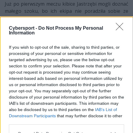
Już po pierwszym meczu kibice Jastrzębi mogli doznać
małego szoku, bo ich ekipa nie poradziła sobie ze
SMASH Esports. Porażka z międzynarodową formacją
była o tyle bolesna, że dopiero od kilku dni występuje
Cybersport -
Do Not Process My Personal
ona razem z Kristjanem "shokzem" Jakobsonem, który
Information
zastępuje Sebastiana "NEEXA" Trelę. Niemniej stało się,
a po kilku godzinach AGO powróciło na serwer, aby
If you wish to opt-out of the sale, sharing to third parties, or
zagrać o życie z Teamem Singularity. Tym razem
processing of your personal or sensitive information for
targeted advertising by us, please use the below opt-out
koncentracja w obozie polskiej piątki była już na dużo
section to confirm your selection. Please note that after your
wyższym poziomie, bo Duńczycy na czele z Danielem
opt-out request is processed you may continue seeing
"mertzem" Mertzem nie mieli za wiele do powiedzenia i
interest-based ads based on personal information utilized by
po dwóch mapach zostali pozbawieni możliwości
us or personal information disclosed to third parties prior to
awansu do play-offów.
your opt-out. You may separately opt-out of the further
disclosure of your personal information by third parties on the
CZYTAJ TEŻ:
IAB’s list of downstream participants. This information may
Rozesłano zaproszenia do
also be disclosed by us to third parties on the
IAB’s List of
zamkniętych eliminacji do ESL MP,
Downstream Participants
that may further disclose it to other
wystąpią m.in. Pompa i Izako Boars
third parties.