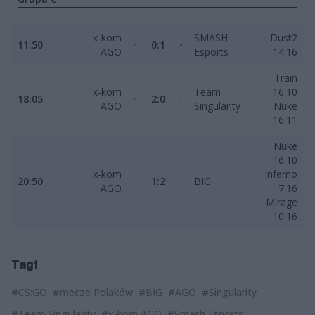
x-kom
SMASH
Dust2
11:50
0:1
AGO
Esports
14:16
Train
x-kom
Team
16:10
18:05
2:0
AGO
Singularity
Nuke
16:11
Nuke
16:10
x-kom
Inferno
20:50
1:2
BIG
AGO
7:16
Mirage
10:16
Tagi
#CS:GO
#mecze Polaków
#BIG
#AGO
#Singularity
#Team Singularity
#x-kom AGO
#Smash Esports