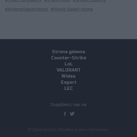
##HomeSweetHome
#Home Sweet Home
Strona główna
Counter-Strike
LoL
VALORANT
Wideo
Esport
LEC
Znajdziesz nas na:
© Cybersport.pl. Wszelkie prawa zastrzeżone.