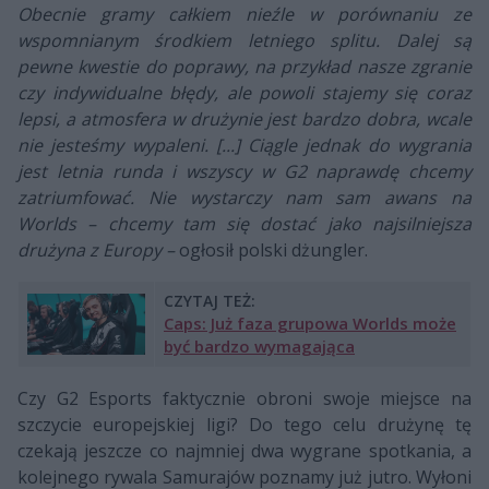
Obecnie gramy całkiem nieźle w porównaniu ze
wspomnianym środkiem letniego splitu. Dalej są
pewne kwestie do poprawy, na przykład nasze zgranie
czy indywidualne błędy, ale powoli stajemy się coraz
lepsi, a atmosfera w drużynie jest bardzo dobra, wcale
nie jesteśmy wypaleni. [...] Ciągle jednak do wygrania
jest letnia runda i wszyscy w G2 naprawdę chcemy
zatriumfować. Nie wystarczy nam sam awans na
Worlds – chcemy tam się dostać jako najsilniejsza
drużyna z Europy –
ogłosił polski dżungler.
CZYTAJ TEŻ:
Caps: Już faza grupowa Worlds może
być bardzo wymagająca
Czy G2 Esports faktycznie obroni swoje miejsce na
szczycie europejskiej ligi? Do tego celu drużynę tę
czekają jeszcze co najmniej dwa wygrane spotkania, a
kolejnego rywala Samurajów poznamy już jutro. Wyłoni