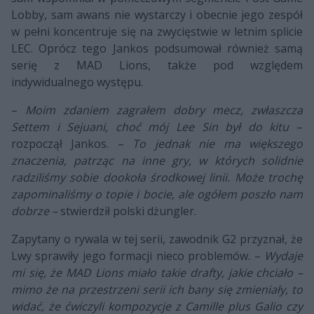
Lobby, sam awans nie wystarczy i obecnie jego zespół
w pełni koncentruje się na zwycięstwie w letnim splicie
LEC. Oprócz tego Jankos podsumował również samą
serię z MAD Lions, także pod względem
indywidualnego występu.
–
Moim zdaniem zagrałem dobry mecz, zwłaszcza
Settem i Sejuani, choć mój Lee Sin był do kitu
–
rozpoczął Jankos. –
To jednak nie ma większego
znaczenia, patrząc na inne gry, w których solidnie
radziliśmy sobie dookoła środkowej linii. Może trochę
zapominaliśmy o topie i bocie, ale ogółem poszło nam
dobrze –
stwierdził polski dżungler.
Zapytany o rywala w tej serii, zawodnik G2 przyznał, że
Lwy sprawiły jego formacji nieco problemów. –
Wydaje
mi się, że MAD Lions miało takie drafty, jakie chciało –
mimo że na przestrzeni serii ich bany się zmieniały, to
widać, że ćwiczyli kompozycje z Camille plus Galio czy