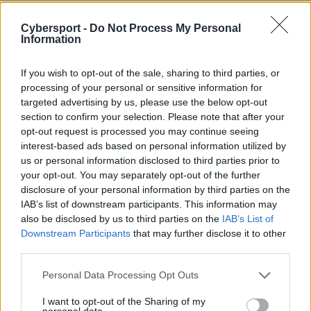
Shen plus Hecarim i ma sens to, czego szukali. [...]
Ponadto nieco sparaliżowałem swoją drużynę,
Cybersport -
Do Not Process My Personal
Information
samemu nie grając Hecarimem, bo w trzeciej grze
byłby on dla nas naprawdę dobrym wyborem.
If you wish to opt-out of the sale, sharing to third parties, or
Zapewne wybiorę go w przyszłym tygodniu. Może
processing of your personal or sensitive information for
trochę zdradzam nasze taktyki przedmeczowe, ale nie
targeted advertising by us, please use the below opt-out
sądzę, że przegramy, więc to nie ma znaczenia. W
section to confirm your selection. Please note that after your
każdym razie MAD Lions miało solidne drafty i grało
opt-out request is processed you may continue seeing
dobrze, ale my w niczym nie ustępowaliśmy. Gdybyśmy
interest-based ads based on personal information utilized by
byli G2 ze środka letniego splitu, prawdopodobnie
us or personal information disclosed to third parties prior to
przegralibyśmy tę serię, ale zagraliśmy znacznie lepiej.
your opt-out. You may separately opt-out of the further
disclosure of your personal information by third parties on the
To było wymagające spotkanie i sprawiło mi sporo
IAB’s list of downstream participants. This information may
frajdy –
oznajmił 25-latek.
also be disclosed by us to third parties on the
IAB’s List of
Downstream Participants
that may further disclose it to other
CZYTAJ TEŻ:
third parties.
G2 udanie wchodzi w play-offy LEC i
jesienią odwiedzi Szanghaj!
Personal Data Processing Opt Outs
I want to opt-out of the Sharing of my
Pojawiło się również pytanie o najnowszego leśnika
personal data.