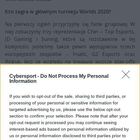
Kto zagra w głównym turnieju Worlds 2020?
Na pierwszy ogień przyjrzyjmy się fazie grupowej. W
niej zobaczymy trzy reprezentacje Chin – Top Esports,
JD Gaming i Suning, które są rozstawione w tej
kolejności. Jesteśmy także pewni wystąpienia trzech
europejskich zespołów – Fnatic, G2 Esports oraz
Rogue, lecz ze względu na trwające jeszcze play-offy
League of Legends European Championship, nie
wiemy, kto wystartuje z jakiego miejsca. Dodatkowo w
Cybersport -
Do Not Process My Personal
Information
grupowych zmaganiach na pewno ujrzymy DRX oraz
FlyQuest, które zakwalifikują się co najmniej z drugiego
If you wish to opt-out of the sale, sharing to third parties, or
miejsca. Na chwilę obecną dziewiątą ekipą w fazie
processing of your personal or sensitive information for
grupowej Worldsów są mistrzowie Pacific
targeted advertising by us, please use the below opt-out
Championship Series – Machi Esports.
section to confirm your selection. Please note that after your
opt-out request is processed you may continue seeing
Kto Mistrzostwa Świata League of Legends zacznie
interest-based ads based on personal information utilized by
od etapu play-in?
us or personal information disclosed to third parties prior to