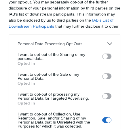
your opt-out. You may separately opt-out of the further
W play-inach Mistrzostw Świata League of Legends na
disclosure of your personal information by third parties on the
pewno zobaczymy Team Liquid lub TSM. "Lub" padło tu
IAB’s list of downstream participants. This information may
nieprzypadkowo, wszak amerykańskie ekipy zderzą się
also be disclosed by us to third parties on the
IAB’s List of
bezpośrednio na Summoner's Rifcie w najbliższą
Downstream Participants
that may further disclose it to other
third parties.
sobotę, a zwycięzca będzie cieszył się z wejścia od razu
do głównej fazy turnieju, zaś przegrany zacznie od
Personal Data Processing Opt Outs
wstępnego etapu imprezy. Poza tym, w play-inach
zobaczymy LGD Gaming, MAD Lions, PSG Talon,
I want to opt-out of the Sharing of my
personal data.
Unicorns of Love, Rainbow7, Legacy Esports i Team
Opted In
Flash (jeśli Flash zdobędzie mistrzostwo Wietnamu, to
awansuje do fazy głównej). Tak jak w zeszłych edycjach
I want to opt-out of the Sale of my
Personal Data.
Worldsów, tylko cztery drużyny z play-inów przechodzą
Opted In
dalej – do fazy grupowej globalnego czempionatu.
I want to opt-out of processing my
Personal Data for Targeted Advertising.
Przed nami ostatnie dni walki o awans na Mistrzostwa
Opted In
Świata LoL-a. Warto śledzić rywalizację w Korei, żeby
poznać pozostałe dwa zespoły. Finał tamtejszych play-
I want to opt-out of Collection, Use,
Retention, Sale, and/or Sharing of my
offów już w najbliższą sobotę, a zwycięzcę finałów
Personal Data that Is Unrelated with the
Purposes for which it was collected.
regionalnych poznamy w kolejną środę. Natomiast