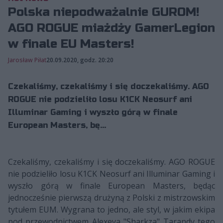
Polska niepodważalnie GUROM!
AGO ROGUE miażdży GamerLegion
w finale EU Masters!
Jarosław Piłat
20.09.2020, godz. 20:20
Czekaliśmy, czekaliśmy i się doczekaliśmy. AGO
ROGUE nie podzieliło losu K1CK Neosurf ani
Illuminar Gaming i wyszło górą w finale
European Masters, bę...
Czekaliśmy, czekaliśmy i się doczekaliśmy. AGO ROGUE
nie podzieliło losu K1CK Neosurf ani Illuminar Gaming i
wyszło górą w finale European Masters, będąc
jednocześnie pierwszą drużyną z Polski z mistrzowskim
tytułem EUM. Wygrana to jedno, ale styl, w jakim ekipa
pod przewodnictwem Alexeya "Sharkza" Tarandy tego