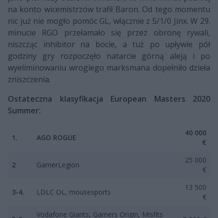
na konto wicemistrzów trafił Baron. Od tego momentu
nic już nie mogło pomóc GL, włącznie z 5/1/0 Jinx. W 29.
minucie RGO przełamało się przez obronę rywali,
niszcząc inhibitor na bocie, a tuż po upływie pół
godziny gry rozpoczęło natarcie górną aleją i po
wyeliminowaniu wrogiego marksmana dopełniło dzieła
zniszczenia.
Ostateczna klasyfikacja European Masters 2020
Summer:
40 000
1.
AGO ROGUE
€
25 000
2
GamerLegion
€
13 500
3-4.
LDLC OL, mousesports
€
Vodafone Giants, Gamers Origin, Misfits