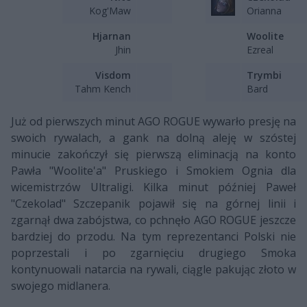
Kog'Maw
Orianna
Hjarnan
Woolite
Jhin
Ezreal
Visdom
Trymbi
Tahm Kench
Bard
Już od pierwszych minut AGO ROGUE wywarło presję na
swoich rywalach, a gank na dolną aleję w szóstej
minucie zakończył się pierwszą eliminacją na konto
Pawła "Woolite'a" Pruskiego i Smokiem Ognia dla
wicemistrzów Ultraligi. Kilka minut później Paweł
"Czekolad" Szczepanik pojawił się na górnej linii i
zgarnął dwa zabójstwa, co pchnęło AGO ROGUE jeszcze
bardziej do przodu. Na tym reprezentanci Polski nie
poprzestali i po zgarnięciu drugiego Smoka
kontynuowali natarcia na rywali, ciągle pakując złoto w
swojego midlanera.