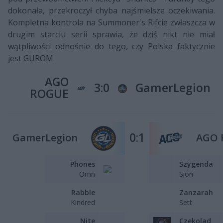
dokonała, przekroczył chyba najśmielsze oczekiwania.
Kompletna kontrola na Summoner's Rifcie zwłaszcza w
drugim starciu serii sprawia, że dziś nikt nie miał
wątpliwości odnośnie do tego, czy Polska faktycznie
jest GUROM.
AGO
3:0
GamerLegion
ROGUE
0:1
GamerLegion
AGO 
Phones
Szygenda
Ornn
Sion
Rabble
Zanzarah
Kindred
Sett
Nite
Czekolad