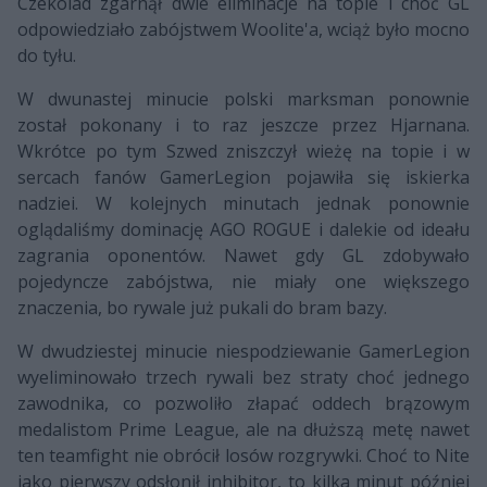
Czekolad zgarnął dwie eliminacje na topie i choć GL
odpowiedziało zabójstwem Woolite'a, wciąż było mocno
do tyłu.
W dwunastej minucie polski marksman ponownie
został pokonany i to raz jeszcze przez Hjarnana.
Wkrótce po tym Szwed zniszczył wieżę na topie i w
sercach fanów GamerLegion pojawiła się iskierka
nadziei. W kolejnych minutach jednak ponownie
oglądaliśmy dominację AGO ROGUE i dalekie od ideału
zagrania oponentów. Nawet gdy GL zdobywało
pojedyncze zabójstwa, nie miały one większego
znaczenia, bo rywale już pukali do bram bazy.
W dwudziestej minucie niespodziewanie GamerLegion
wyeliminowało trzech rywali bez straty choć jednego
zawodnika, co pozwoliło złapać oddech brązowym
medalistom Prime League, ale na dłuższą metę nawet
ten teamfight nie obrócił losów rozgrywki. Choć to Nite
jako pierwszy odsłonił inhibitor, to kilka minut później