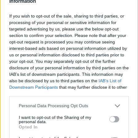
Information
dopiero po upływie kwadransa, kiedy po stronie AGO
ROGUE widniała jedenastka.
If you wish to opt-out of the sale, sharing to third parties, or
processing of your personal or sensitive information for
W osiemnastej minucie obie drużyny dzieliło już ponad
targeted advertising by us, please use the below opt-out
dziesięć tysięcy złota, co w tym etapie rozgrywki jest
section to confirm your selection. Please note that after your
astronomiczną przewagą. Inna ciekawostka
opt-out request is processed you may continue seeing
ekonomiczna – w momencie pojawienia się Nashora
interest-based ads based on personal information utilized by
Trymbi miał więcej złota w sakiewce niż którykolwiek z
us or personal information disclosed to third parties prior to
your opt-out. You may separately opt-out of the further
graczy GL. AGO ROGUE nie zamierzało nawet skupiać
disclosure of your personal information by third parties on the
ułamka uwagi na ogromnej bestii z Pustki, bo
IAB’s list of downstream participants. This information may
czternaście sekund po jej spawnie było już
also be disclosed by us to third parties on the
IAB’s List of
pozamiatane.
Downstream Participants
that may further disclose it to other
third parties.
AGO
1:0
GamerLegi
ROGUE
Personal Data Processing Opt Outs
I want to opt-out of the Sharing of my
Szygenda
Phones
personal data.
Gangplank
Ornn
Opted In
Zanzarah
Rabble