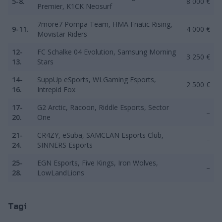
5-8.
8 000 €
Premier, K1CK Neosurf
7more7 Pompa Team, HMA Fnatic Rising,
9-11.
4 000 €
Movistar Riders
12-
FC Schalke 04 Evolution, Samsung Morning
3 250 €
13.
Stars
14-
SuppUp eSports, WLGaming Esports,
2 500 €
16.
Intrepid Fox
17-
G2 Arctic, Racoon, Riddle Esports, Sector
–
20.
One
21-
CR4ZY, eSuba, SAMCLAN Esports Club,
–
24.
SINNERS Esports
25-
EGN Esports, Five Kings, Iron Wolves,
–
28.
LowLandLions
Tagi