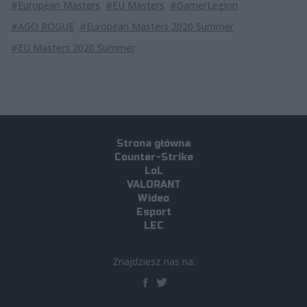
#European Masters
#EU Masters
#GamerLegion
#AGO ROGUE
#European Masters 2020 Summer
#EU Masters 2020 Summer
Strona główna
Counter-Strike
LoL
VALORANT
Wideo
Esport
LEC
Znajdziesz nas na: