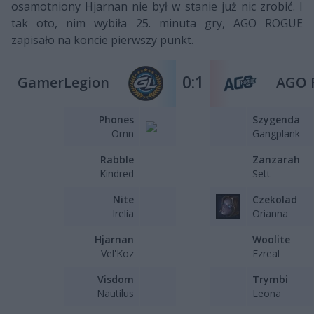
osamotniony Hjarnan nie był w stanie już nic zrobić. I
tak oto, nim wybiła 25. minuta gry, AGO ROGUE
zapisało na koncie pierwszy punkt.
0:1
GamerLegion
AGO 
Phones
Szygenda
Ornn
Gangplank
Rabble
Zanzarah
Kindred
Sett
Nite
Czekolad
Irelia
Orianna
Hjarnan
Woolite
Vel'Koz
Ezreal
Visdom
Trymbi
Nautilus
Leona