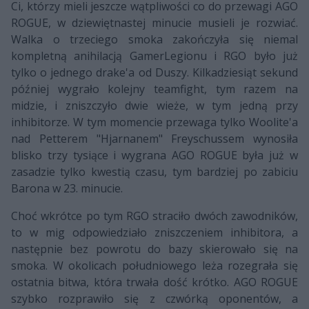
Ci, którzy mieli jeszcze wątpliwości co do przewagi AGO
ROGUE, w dziewiętnastej minucie musieli je rozwiać.
Walka o trzeciego smoka zakończyła się niemal
kompletną anihilacją GamerLegionu i RGO było już
tylko o jednego drake'a od Duszy. Kilkadziesiąt sekund
później wygrało kolejny teamfight, tym razem na
midzie, i zniszczyło dwie wieże, w tym jedną przy
inhibitorze. W tym momencie przewaga tylko Woolite'a
nad Petterem "Hjarnanem" Freyschussem wynosiła
blisko trzy tysiące i wygrana AGO ROGUE była już w
zasadzie tylko kwestią czasu, tym bardziej po zabiciu
Barona w 23. minucie.
Choć wkrótce po tym RGO straciło dwóch zawodników,
to w mig odpowiedziało zniszczeniem inhibitora, a
następnie bez powrotu do bazy skierowało się na
smoka. W okolicach południowego leża rozegrała się
ostatnia bitwa, która trwała dość krótko. AGO ROGUE
szybko rozprawiło się z czwórką oponentów, a