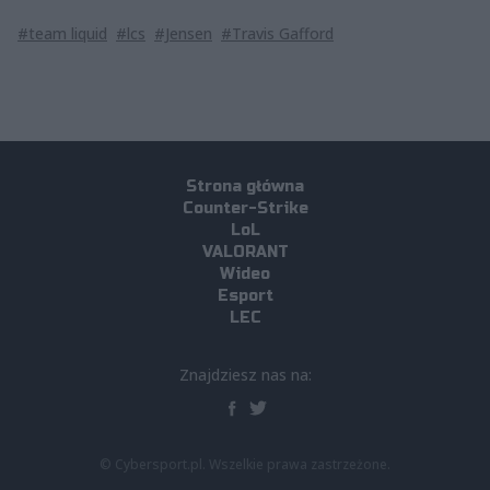
#team liquid
#lcs
#Jensen
#Travis Gafford
Strona główna
Counter-Strike
LoL
VALORANT
Wideo
Esport
LEC
Znajdziesz nas na:
© Cybersport.pl. Wszelkie prawa zastrzeżone.