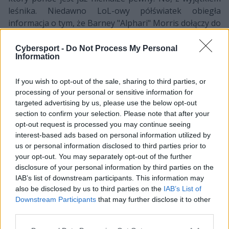
leśnika. Niedawno LoL-owy półświatek obiegła
informacja o tym, że Barney "Alphari" Morris dołączy do
Teamu Liquid. Mówił o tym między innymi Travis
Gafford, który dzisiaj w nocy wypuścił na świat kolejne
Cybersport -
Do Not Process My Personal
Information
wieści dotyczące Koni, a konkretniej Nicolaja "Jensena"
Jensena.
If you wish to opt-out of the sale, sharing to third parties, or
processing of your personal or sensitive information for
CZYTAJ TEŻ:
targeted advertising by us, please use the below opt-out
Kierunek Ameryka za milion dolarów
section to confirm your selection. Please note that after your
rocznie? Alphari łączony z Liquid
opt-out request is processed you may continue seeing
interest-based ads based on personal information utilized by
Według amerykańskiego dziennikarza Duńczyk ma
us or personal information disclosed to third parties prior to
podpisać nowy, trzyletni kontrakt z Teamem Liquid,
your opt-out. You may separately opt-out of the further
którego wartość będzie opiewała na 4,2 miliona
disclosure of your personal information by third parties on the
dolarów. Jest to ogromna kwota, jednak nikogo nie
IAB’s list of downstream participants. This information may
also be disclosed by us to third parties on the
IAB’s List of
powinna ona dziwić. Pieniądze to główna zaleta League
Downstream Participants
that may further disclose it to other
of Legends Championship Series. Co więcej, Jensen na
third parties.
chwilę obecną jest najbardziej pożądanym midlanerem
w Ameryce. W zeszłym roku był on według wielu drugim