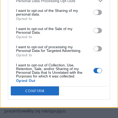
Personal Data Processing Opt Outs
najlepszym graczem na swojej pozycji w NA, tuż po
I want to opt-out of the Sharing of my
Sørenie "Bjergsenie" Bjergu, który niedawno odwiesił
personal data.
myszkę na kołek i zdecydował zająć się trenowaniem
Opted In
TSM-u. Dodatkowo midlaner Koni jest już rezydentem
I want to opt-out of the Sale of my
Ameryki Północnej, przez co nie musi zajmować miejsca
Personal Data.
importowego w szeregach drużyny, którą
Opted In
reprezentuje.
I want to opt-out of processing my
Personal Data for Targeted Advertising.
Botlane Liquid ma się nie zmienić, co jest uzasadnione,
Opted In
gdyż na przestrzeni ostatnich miesięcy prezentował się
I want to opt-out of Collection, Use,
najlepiej z całej piątki. Według Gafforda nowym
Retention, Sale, and/or Sharing of my
leśnikiem formacji ma być Lucas "Santorin" Tao Kilmer
Personal Data that Is Unrelated with the
Purposes for which it was collected.
Larsen, lecz to jest jeszcze niepewne. Naturalnie na
Opted Out
same potwierdzenia będziemy musieli poczekać
CONFIRM
najprawdopodobniej do 16 listopada, wszak wtedy
zaczyna się okienko transferowe. Jeżeliby plotki się
jednak spełniły, to skład Teamu Liquid na kolejny sezon
prezentowałby się następująco.