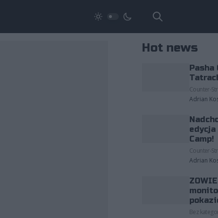
Hot news
Pasha 
Tatrac
Counter-Str
Adrian Ko
Nadcho
edycja
Camp!
Counter-Str
Adrian Ko
ZOWIE 
monito
pokazi
Bez kategor