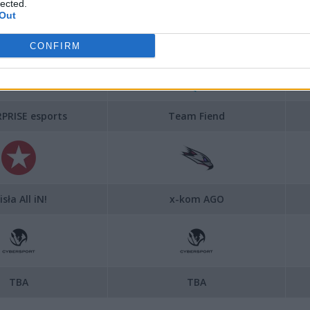
lected.
Out
Sports Festival 2021:
CONFIRM
PRISE esports
Team Fiend
sła All iN!
x-kom AGO
TBA
TBA