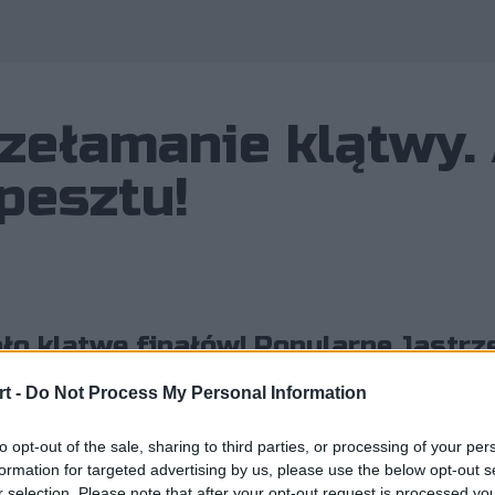
rzełamanie klątwy.
pesztu!
o klątwę finałów! Popularne Jastrz
arze Narodowej Drużyny Esportu i d
t -
Do Not Process My Personal Information
to opt-out of the sale, sharing to third parties, or processing of your per
formation for targeted advertising by us, please use the below opt-out s
r selection. Please note that after your opt-out request is processed y