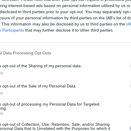
! Popularne Jastrzębie zatriumfowały bowiem w Pucharze 
eing interest-based ads based on personal information utilized by us or
disclosed to third parties prior to your opt-out. You may separately opt-
tu, by wziąć udział w V4 Future Sports Festival 2021.
losure of your personal information by third parties on the IAB’s list of
. This information may also be disclosed by us to third parties on the
IA
Participants
that may further disclose it to other third parties.
 chorzowskich zawodach przystępowało świadome nadchodzą
lena" Rodowicza i Michała "snatchiego" Rudzkiego
, któ
l Data Processing Opt Outs
 powiedzieć, że snatchie kończył zawody z ratingiem 1.58
llen z rezultatem 1,47. Dzięki formie tej dwójki Jastrzębie 
o opt-out of the Sharing of my personal data.
śniej zaś w pierwszym półfinale HONORIS zaskakująco łatwo p
In
o opt-out of the Sale of my Personal Data.
o siebie stanęły właśnie AGO i HONORIS, czyli dwaj fina
In
otnie górą byli snatchie i spółka, ale później
odebran
to opt-out of processing my Personal Data for Targeted
ekstów było sporo. Zdecydowanie więcej niż emocji, bo po
ing.
z drużyną Wiktora "TaZa" Wojtasa i Filipa "NEO" Kubskiego.
In
fowali 16:5. Dzięki temu zgarnęli nie tylko główną nagrodę w
o opt-out of Collection, Use, Retention, Sale, and/or Sharing
dzie dołączą do Wisły All iN!, która awansowała już wcześniej.
ersonal Data that Is Unrelated with the Purposes for which it