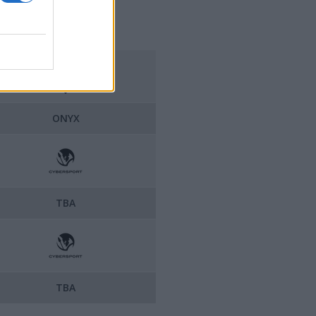
ONYX
TBA
TBA