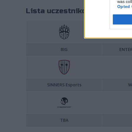
was col
Opted 
Lista uczestników V4 Future 
BIG
ENTER
SINNERS Esports
Wi
TBA