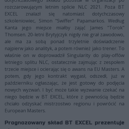
dotychczasowego składu pozostał w organizacji po
rozczarowującym letnim splicie NLC 2021. Poza BT
EXCEL znalazł się natomiast dotychczasowy
szkoleniowiec, Simon "Swiffer" Papamarkos. Według
Kanta jego miejsce miałby zająć James "Torok"
Thomsen. 20-letni Brytyjczyk nigdy nie grał zawodowo,
ale ma za sobą ponad trzyletnie doświadczenie
najpierw jako analityk, a potem również jako trener. To
właśnie on w doprowadził Singularity do play-offów
letniego splitu NLC, ostatecznie zajmując z zespołem
trzecie miejsce i ocierając się o awans na EU Masters. A
potem, gdy jego kontrakt wygasł, odszedł, już w
październiku ogłaszając, że jest gotowy do podjęcia
nowych wyzwań. I być może takie wyzwanie czekać na
niego będzie w BT EXCEL, które z pewnością będzie
chciało odzyskać mistrzostwo regionu i powrócić na
European Masters.
Prognozowany skład BT EXCEL prezentuje