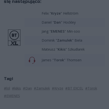
się następująco:
Felix "
Kryze
" Hellström
Daniel "
Dan
" Hockley
Jang "
EMENES
" Min-soo
Dominik "
Zamulek
" Biela
Mateusz "
Kikis
" Szkudlarek
James "
Torok
" Thomsen
Tagi
#lol
#kikis
#Dan
#Zamulek
#Kryze
#BT EXCEL
#Torok
#EMENES