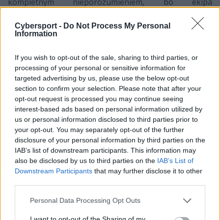
kompletnym nieporozumieniem, bo ekipa
prezentowała się słabo. Tak więc od sierpnia ubiegłego
roku Kikis nie grał nigdzie i można było podejrzewać,
Cybersport -
Do Not Process My Personal
Information
że jego przygoda z profesjonalnym LoL-em może
zmierzać ku końcowi, choć on sam co jakiś czas dawał
If you wish to opt-out of the sale, sharing to third parties, or
do zrozumienia, że wciąż szuka nowej drużyny.
processing of your personal or sensitive information for
Niewykluczone, że tę wreszcie udało mu się znaleźć, bo
targeted advertising by us, please use the below opt-out
jak podaje
E.G. Kant z serwisu Upcomer
Polak miał
section to confirm your selection. Please note that after your
osiągnąć ustne porozumienie z BT EXCEL, które
opt-out request is processed you may continue seeing
kompletuje zespół na przyszłoroczny sezon. Co jednak
interest-based ads based on personal information utilized by
ciekawe, 25-latek miałby zostać zaangażowany nie jako
us or personal information disclosed to third parties prior to
your opt-out. You may separately opt-out of the further
toplaner czy leśnik, a jako support! Jest to o tyle
disclosure of your personal information by third parties on the
niespodziewanie, że Szkudlarek nigdy jeszcze
IAB’s list of downstream participants. This information may
profesjonalnie w tej roli nie występował.
also be disclosed by us to third parties on the
IAB’s List of
Downstream Participants
that may further disclose it to other
Zamulek, Kryze i inni
third parties.
Niemniej podczas gdy Kikis niczego jeszcze nie
Personal Data Processing Opt Outs
podpisał, tak zdaniem Upcomera pozostali zawodnicy
I want to opt-out of the Sharing of my