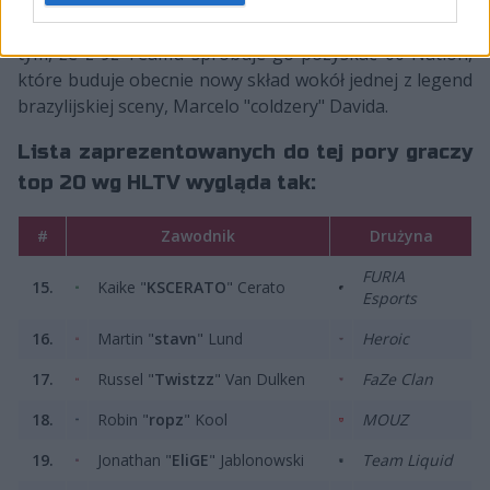
niego 16-latek z Argentyny już niedługo będzie mógł
owe doświadczenie zdobyć. Wiele wszak mówi się o
tym, że z 9z Teamu spróbuje go pozyskać 00 Nation,
które buduje obecnie nowy skład wokół jednej z legend
brazylijskiej sceny, Marcelo "coldzery" Davida.
Lista zaprezentowanych do tej pory graczy
top 20 wg HLTV wygląda tak:
#
Zawodnik
Drużyna
FURIA
15.
Kaike "⁠
KSCERATO⁠
" Cerato
Esports
16.
Martin "⁠
stavn⁠
" Lund
Heroic
17.
Russel "⁠
Twistzz⁠
" Van Dulken
FaZe Clan
18.
Robin "
ropz
" Kool
MOUZ
19.
Jonathan "⁠
EliGE⁠
" Jablonowski
Team Liquid