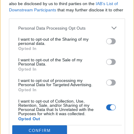
w sezonie 2021.
also be disclosed by us to third parties on the
IAB’s List of
Downstream Participants
that may further disclose it to other
World-class quality and exceptional fragging
third parties.
throughout the year lands
@kscerato
the 15th
Personal Data Processing Opt Outs
spot on the top 20 players list!
I want to opt-out of the Sharing of my
🔗
https://t.co/gPUp5inZPY
personal data.
Opted In
Powered by
@ggbet_en
pic.twitter.com/O2P3Ily0sg
I want to opt-out of the Sale of my
Personal Data.
Opted In
— HLTV.org (@HLTVorg)
January 8, 2022
I want to opt-out of processing my
A na kogo zdaniem Cerato warto będzie zwrócić uwagę
Personal Data for Targeted Advertising.
Opted In
w roku 2022? Brazylijczyk postawił na innego gracza z
Ameryki Południowej, tj. na Santino "⁠trya⁠" Rigaa. –
To
I want to opt-out of Collection, Use,
znakomity snajper ze świetną mentalnością i dużą
Retention, Sale, and/or Sharing of my
Personal Data that Is Unrelated with the
konsekwencją w grze. Potrzebuje jednak więcej
Purposes for which it was collected.
Opted Out
doświadczenia, by stać się lepszym
– stwierdził gracz
FURII. Niewykluczone jednak, że wyróżniony przez
CONFIRM