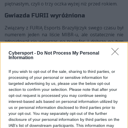
piętnastym, czyli o trzy oczka wyżej niż przed rokiem.
Gwiazda FURII wyróżniona
Związany z FURIĄ Esports Brazylijczyk swego czasu był
numerem jeden na liście MIBR-u, ale ostatecznie nie
zdecydował się wówczas na transfer. I dobrze na tym
wyszedł, bo dziś to jego FURIA jest najlepszą formacją z
Cybersport -
Do Not Process My Personal
Kraju Kawy. Ba, 22-latek i jego koledzy to obecnie ścisła
Information
światowa czołówka i spora w tym zasługa samego
Cerato. To m.in. dzięki jego świetnej postawie drużyna
If you wish to opt-out of the sale, sharing to third parties, or
dotarła do najlepszej czwórki 13. sezonu ESL Pro
processing of your personal or sensitive information for
League, za co KSCEARTO został przez HLTV
targeted advertising by us, please use the below opt-out
nagrodzony tytułem EVP. Podobne wyróżnienie
section to confirm your selection. Please note that after your
otrzymał również przy okazji DreamHack Masters
opt-out request is processed you may continue seeing
interest-based ads based on personal information utilized by
Spring. I nic dziwnego, bo na dużych turniejach
us or personal information disclosed to third parties prior to
brazylijski strzelec pokazywał pełnię swojego
your opt-out. You may separately opt-out of the further
potencjału. To właśnie na najważniejszych imprezach
disclosure of your personal information by third parties on the
wypracował on rating 1,20, co było czwartym wynikiem
IAB’s list of downstream participants. This information may