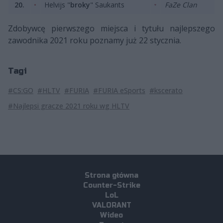
20.
Helvijs "
broky
" Saukants
FaZe Clan
Zdobywcę pierwszego miejsca i tytułu najlepszego
zawodnika 2021 roku poznamy już 22 stycznia.
Tagi
#CS:GO
#HLTV
#FURIA
#FURIA eSports
#kscerato
#Najlepsi gracze 2021 roku wg HLTV
Strona główna
Counter-Strike
LoL
VALORANT
Wideo