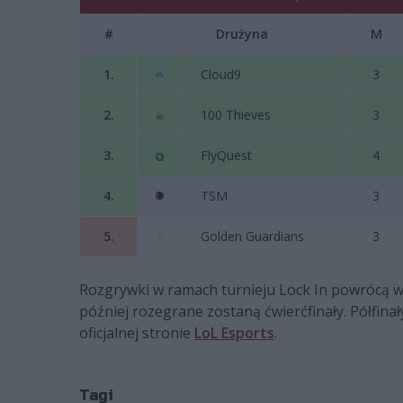
#
Drużyna
M
1.
Cloud9
3
2.
100 Thieves
3
3.
FlyQuest
4
4.
TSM
3
5.
Golden Guardians
3
Rozgrywki w ramach turnieju Lock In powrócą w 
później rozegrane zostaną ćwierćfinały. Półfin
oficjalnej stronie
LoL Esports
.
Tagi