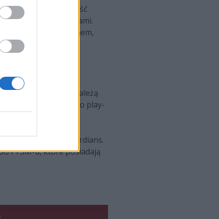
nglera nie zawiódł, dość
rzegli się przed błędami.
z rodak, grając Lee Sinem,
ecie i czwarte lokaty należą
n już szans na awans do play-
uest oraz Golden Guardians.
 GG i TSM-u, które posiadają
B