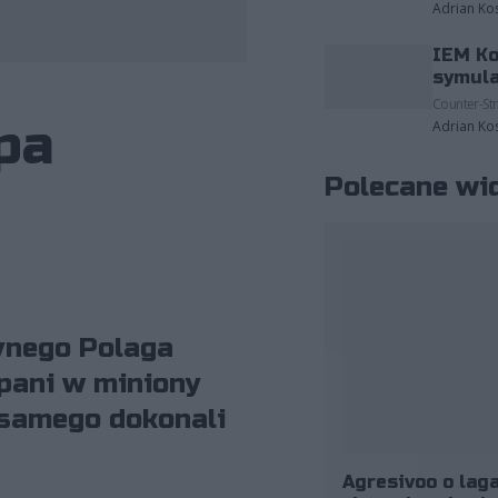
Adrian Ko
IEM Ko
fot. Riot Games/Michał Konkol
symula
Counter-Str
pa
Adrian Ko
Polecane wi
dynego Polaga
pani w miniony
 samego dokonali
Agresivoo o laga