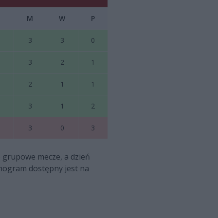
M
W
P
3
3
0
3
2
1
2
1
1
3
1
2
3
0
3
e grupowe mecze, a dzień
onogram dostępny jest na