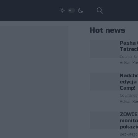
Hot news
Pasha 
Tatrac
Counter-Str
Adrian Ko
Nadcho
edycja
Camp!
Counter-Str
Adrian Ko
ZOWIE 
monito
pokazi
Bez kategor