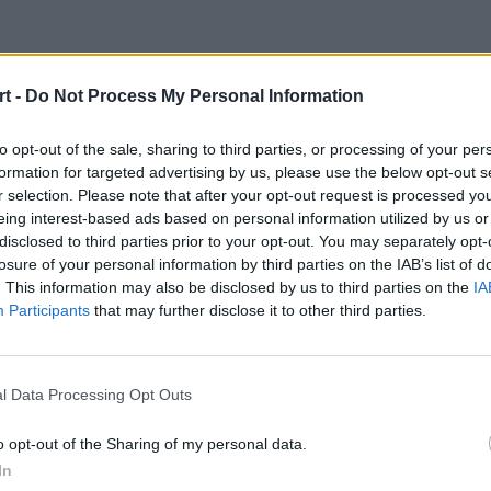
egends
powróciły! W inaugurującym nowy sezon League of 
 meczów grupowych. Co ważne dla polskich kibiców, w nowy
t -
Do Not Process My Personal Information
jedynym niepokonanym zespołem w grupie B.
to opt-out of the sale, sharing to third parties, or processing of your per
konani
formation for targeted advertising by us, please use the below opt-out s
r selection. Please note that after your opt-out request is processed y
eing interest-based ads based on personal information utilized by us or
nym Teamem Liquid. Przez długi czas to właśnie skład Søre
disclosed to third parties prior to your opt-out. You may separately opt-
ka. Taka sytuacja utrzymywała się do około 32. minuty, kied
losure of your personal information by third parties on the IAB’s list of
a i spółka przejęli inicjatywę, sukcesywnie dążąc do trium
. This information may also be disclosed by us to third parties on the
IA
, który w tym meczu grał Xin Zhao wypracował KDA na poziomi
Participants
that may further disclose it to other third parties.
im meczu swojej ekipy w LCS 2022 Lock In. W starciu z CLG p
l Data Processing Opt Outs
zątku spotkania zgarnął dla swojej drużyny smoka, a w okoli
 przez Evil Geniuses. CLG na tle rywala wyglądało dość prze
o opt-out of the Sharing of my personal data.
ch.
In