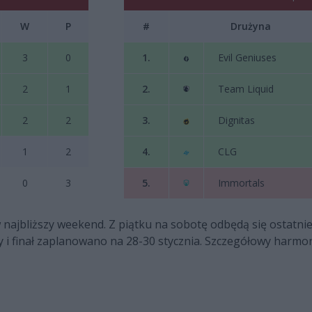
W
P
#
Drużyna
3
0
1.
Evil Geniuses
2
1
2.
Team Liquid
2
2
3.
Dignitas
1
2
4.
CLG
0
3
5.
Immortals
najbliższy weekend. Z piątku na sobotę odbędą się ostatni
ały i finał zaplanowano na 28-30 stycznia. Szczegółowy harm