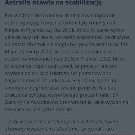
Astralis stawia na stabilizację
Pod wodzą trace'a duński skład miewał naprawdę
dobre występy, których efektem były triumfy nad
Ninjas in Pyjamas czy też ENCE. Mimo to same wyniki
dalekie były od ideału, bo warto wspomnieć, że drużyna
do ostatnich chwil nie mogła być pewna awansu na PGL
Major Antwerp 2022, wczoraj zaś nie udało jej się
dostać na wiosenne finały BLAST Premier 2022. Mimo
to włodarze organizacji uznali, że praca z Heldtem
wygląda obiecująco i dlatego też postanowiono
zagwarantować 31-latkowi więcej czasu, by ten na
spokojnie mógł wdrażać własne pomysły. Nie bez
znaczenia był tutaj wpływ byłego gracza Fnatic i SK
Gaming na zawodników oraz wrażenie, jakie wywarł na
osobach związanych z Astralis.
–
Gdy w styczniu zacząłem pracę w Astralis, byłem
skupiony wyłącznie na akademii
– przyznał trace. –