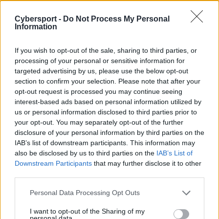
Momentalnie poczułem się tu komfortowo i szybko
pojawiły się też wyniki, gdy więc zapytano mnie, czy nie
Cybersport -
Do Not Process My Personal
chciałbym na jakiś czas zająć się pierwszym zespołem,
Information
nie potrzebowałem wiele czasu, by się zgodzić! [...] Gdy
pracujesz z tak skillowymi zawodnikami, jak w Astralis,
If you wish to opt-out of the sale, sharing to third parties, or
musisz po prostu stworzyć najlepsze możliwe warunki,
processing of your personal or sensitive information for
by mogli oni wykorzystać swoje możliwości na
targeted advertising by us, please use the below opt-out
section to confirm your selection. Please note that after your
serwerze. Zdaję sobie sprawę, że oczekiwania
opt-out request is processed you may continue seeing
względem Astralis zawsze są wysokie i powinny takie
interest-based ads based on personal information utilized by
być. Jesteśmy tutaj, by osiągać świetnie wyniki i
us or personal information disclosed to third parties prior to
zarówno gracze, organizacja, jak i fani zrobią wszystko,
your opt-out. You may separately opt-out of the further
byśmy mogli sprostać oczekiwaniom
– dodał.
disclosure of your personal information by third parties on the
IAB’s list of downstream participants. This information may
Skład Astralis prezentuje się następująco:
also be disclosed by us to third parties on the
IAB’s List of
Downstream Participants
that may further disclose it to other
third parties.
Andreas „⁠
Xyp9x⁠
” Højsleth
Lukas „⁠
gla1ve⁠
” Rossander
Personal Data Processing Opt Outs
Kristian „
k0nfig
” Wienecke
I want to opt-out of the Sharing of my
personal data.