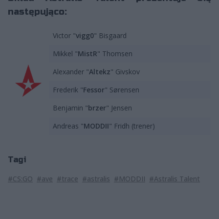
następująco:
Victor "
vigg0
" Bisgaard
Mikkel "
MistR
" Thomsen
Alexander "
Altekz
" Givskov
Frederik "
Fessor
" Sørensen
Benjamin "
brzer
" Jensen
Andreas "
MODDII
" Fridh (trener)
Tagi
#CS:GO
#ave
#trace
#astralis
#MODDII
#Astralis Talent