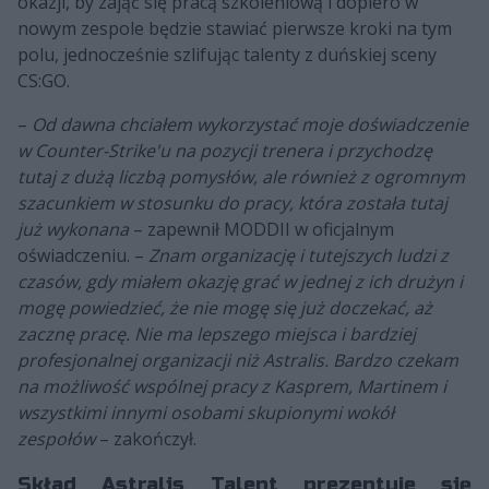
okazji, by zająć się pracą szkoleniową i dopiero w
nowym zespole będzie stawiać pierwsze kroki na tym
polu, jednocześnie szlifując talenty z duńskiej sceny
CS:GO.
–
Od dawna chciałem wykorzystać moje doświadczenie
w Counter-Strike'u na pozycji trenera i przychodzę
tutaj z dużą liczbą pomysłów, ale również z ogromnym
szacunkiem w stosunku do pracy, która została tutaj
już wykonana
– zapewnił MODDII w oficjalnym
oświadczeniu. –
Znam organizację i tutejszych ludzi z
czasów, gdy miałem okazję grać w jednej z ich drużyn i
mogę powiedzieć, że nie mogę się już doczekać, aż
zacznę pracę. Nie ma lepszego miejsca i bardziej
profesjonalnej organizacji niż Astralis. Bardzo czekam
na możliwość wspólnej pracy z Kasprem, Martinem i
wszystkimi innymi osobami skupionymi wokół
zespołów
– zakończył.
Skład Astralis Talent prezentuje się