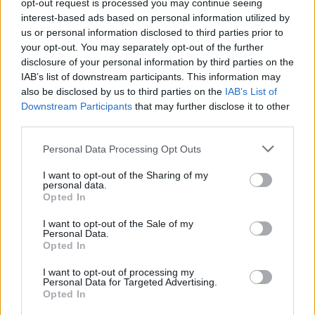
Francji o godzinie 18.
opt-out request is processed you may continue seeing
interest-based ads based on personal information utilized by
LDLC OL (7-0) wczoraj uporało się z jednym z swoich
us or personal information disclosed to third parties prior to
głównych rywali w tym sezonie. Dzisiaj mierzyć się
your opt-out. You may separately opt-out of the further
disclosure of your personal information by third parties on the
będzie się z GameWard (6-1), które do tej pory realizuje
IAB’s list of downstream participants. This information may
swój plan na grę w imponujący sposób. Agresja, którą
also be disclosed by us to third parties on the
IAB’s List of
ekipa Pawła "Czekolada" Szczepanika i Dawida
Downstream Participants
that may further disclose it to other
"Melonika" Ślęczki się posługuje w grze, może
third parties.
przerwać serię zwycięstw mistrzom Francji oraz
finalistom European Masters. Gracze GW po prostu
Personal Data Processing Opt Outs
zapomnieli o przeciętniej wiośnie w ich wykonaniu i
I want to opt-out of the Sharing of my
wyciągnęli z niej błędy. Ta batalia z pewnością będzie
personal data.
Opted In
jedną z najbardziej krwawych i aktywnych spotkań w
tym sezonie LFL-a. Rozegra się ona o godzinie 20.
I want to opt-out of the Sale of my
Personal Data.
Następny mecz z udziałem polskiego akcentu będzie
Opted In
miał miejsce o godzinie 21. Jakub "Jactroll" Skurzyński
I want to opt-out of processing my
po wczorajszej przegranej z LDLC walczy z kolejnym
Personal Data for Targeted Advertising.
Opted In
trudnym rywalem. Ostatni raz Vitality.Bee (5-2) zmagało
się z Karmine Corp (5-2) podczas wiosennej edycji