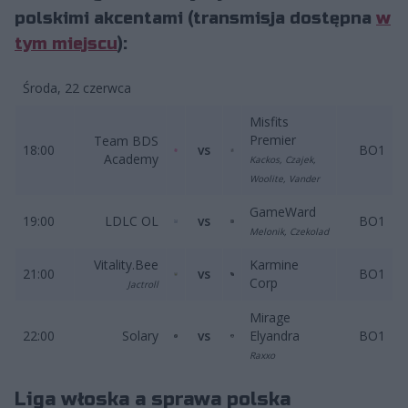
polskimi akcentami (transmisja dostępna
w
tym miejscu
):
Środa, 22 czerwca
Misfits
Premier
Team BDS
18:00
vs
BO1
Academy
Kackos, Czajek,
Woolite, Vander
GameWard
19:00
LDLC OL
vs
BO1
Melonik, Czekolad
Vitality.Bee
Karmine
21:00
vs
BO1
Corp
Jactroll
Mirage
22:00
Solary
vs
Elyandra
BO1
Raxxo
Liga włoska a sprawa polska