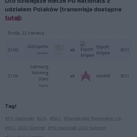
Oto dzisiejsze mecze PG Nationals z
udziałem Polaków (transmisja dostępna
tutaj
):
Środa, 22 czerwca
GGEsports
Esport
21:00
vs
BO1
Empire
xeonerr
Samsung
Morning
21:00
vs
Axolotl
BO1
Stars
Czypsy
Tagi
#PG Nationals
#LFL
#NLC
#Europejskie Regionalne Ligi
#NLC 2022 Summer
#PG Nationals 2022 Summer