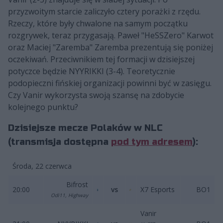
przyzwoitym starcie zaliczyło cztery porażki z rzędu.
Rzeczy, które były chwalone na samym początku
rozgrywek, teraz przygasają. Paweł "HeSSZero" Karwot
oraz Maciej "Zaremba" Zaremba prezentują się poniżej
oczekiwań. Przeciwnikiem tej formacji w dzisiejszej
potyczce będzie NYYRIKKI (3-4). Teoretycznie
podopieczni fińskiej organizacji powinni być w zasięgu.
Czy Vanir wykorzysta swoją szansę na zdobycie
kolejnego punktu?
Dzisiejsze mecze Polaków w NLC
(transmisja dostępna
pod tym adresem
):
Środa, 22 czerwca
Bifrost
20:00
vs
X7 Esports
BO1
Odi11, Highway
Vanir