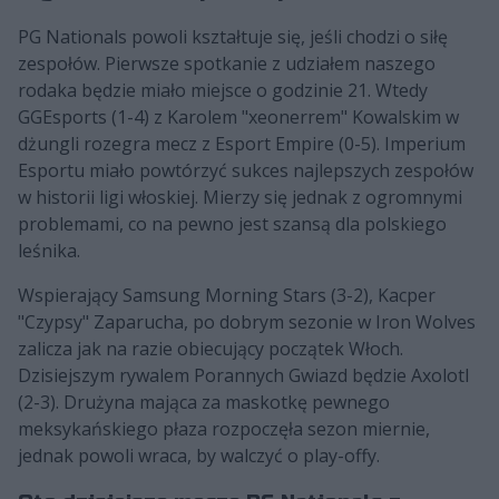
PG Nationals powoli kształtuje się, jeśli chodzi o siłę
zespołów. Pierwsze spotkanie z udziałem naszego
rodaka będzie miało miejsce o godzinie 21. Wtedy
GGEsports (1-4) z Karolem "xeonerrem" Kowalskim w
dżungli rozegra mecz z Esport Empire (0-5). Imperium
Esportu miało powtórzyć sukces najlepszych zespołów
w historii ligi włoskiej. Mierzy się jednak z ogromnymi
problemami, co na pewno jest szansą dla polskiego
leśnika.
Wspierający Samsung Morning Stars (3-2), Kacper
"Czypsy" Zaparucha, po dobrym sezonie w Iron Wolves
zalicza jak na razie obiecujący początek Włoch.
Dzisiejszym rywalem Porannych Gwiazd będzie Axolotl
(2-3). Drużyna mająca za maskotkę pewnego
meksykańskiego płaza rozpoczęła sezon miernie,
jednak powoli wraca, by walczyć o play-offy.