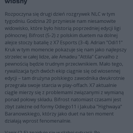
wiosny
Rozpoczyna się drugi dzień rozgrywek NLC w tym
tygodniu. Godzina 20 przyniesie nam niesamowite
widowisko, które było historią poprzedniej edycji ligi
północnej. Bifrost (5-2) z polskim duetem na dolnej
alejce stoczy batalię z X7 Esports (3-4). Adrian "Odi11"
Kruk w tym momencie pokazuje się nam jako najlepszy
strzelec w całej lidze, ale Amadeu "Attila" Carvalho z
pewnością będzie trudnym przeciwnikiem. Mało tego,
rywalizacja tych dwóch ekip ciągnie się od wiosennej
edycji – tam drużyna polskiego zawodnika dwukrotnie
przegrała swoje starcia w play-offach. X7 aktualnie
ciągle mierzy się z problemami związanymi z wymianą
ponad połowy składu. Bifrost natomiast czasami jest
zbyt zależne od formy Odiego11 i Jakuba "Highwaya"
Baranowskiego, którzy jako duet na ten moment
działają wprost fenomenalnie.
Vanir (2-5) znajduje się w słabej sytuacji. Po