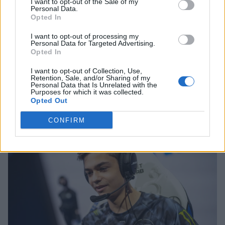
I want to opt-out of the Sale of my
Teamem Queso i przeniosła się do Superligi. Pod swoje
Personal Data.
Opted In
skrzydła zgarnęła wielu utalentowanych zawodników, w
tym m.in. Louisa "BEANA" Schmitza, który miał okazję
I want to opt-out of processing my
Personal Data for Targeted Advertising.
zagrać na mistrzostwach świata. Mało kto przypuszczał
Opted In
jednak, że ten eksperyment tak dobrze wypali. FNTQ
niespodziewanie całkowicie zdominowało zarówno fazę
I want to opt-out of Collection, Use,
Retention, Sale, and/or Sharing of my
zasadniczą, jak i play-offy ligi, pewnie dostając się na EU
Personal Data that Is Unrelated with the
Purposes for which it was collected.
Masters.
Opted Out
[caption id="attachment_321291" align="aligncenter"
CONFIRM
width="1120"]