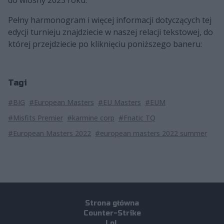
do wiosny 2023 roku.
Pełny harmonogram i więcej informacji dotyczących tej
edycji turnieju znajdziecie w naszej relacji tekstowej, do
której przejdziecie po kliknięciu poniższego baneru:
Tagi
#BIG
#European Masters
#EU Masters
#EUM
#Misfits Premier
#karmine corp
#Fnatic TQ
#European Masters 2022
#european masters 2022 summer
Strona główna
Counter-Strike
LoL