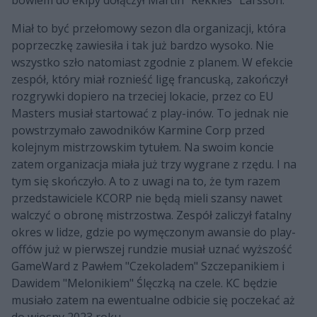
bowiem do ekipy dołączył Martin "Rekkles" Larsson.
Miał to być przełomowy sezon dla organizacji, która
poprzeczkę zawiesiła i tak już bardzo wysoko. Nie
wszystko szło natomiast zgodnie z planem. W efekcie
zespół, który miał roznieść ligę francuską, zakończył
rozgrywki dopiero na trzeciej lokacie, przez co EU
Masters musiał startować z play-inów. To jednak nie
powstrzymało zawodników Karmine Corp przed
kolejnym mistrzowskim tytułem. Na swoim koncie
zatem organizacja miała już trzy wygrane z rzędu. I na
tym się skończyło. A to z uwagi na to, że tym razem
przedstawiciele KCORP nie będą mieli szansy nawet
walczyć o obronę mistrzostwa. Zespół zaliczył fatalny
okres w lidze, gdzie po wymęczonym awansie do play-
offów już w pierwszej rundzie musiał uznać wyższość
GameWard z Pawłem "Czekoladem" Szczepanikiem i
Dawidem "Melonikiem" Ślęczką na czele. KC będzie
musiało zatem na ewentualne odbicie się poczekać aż