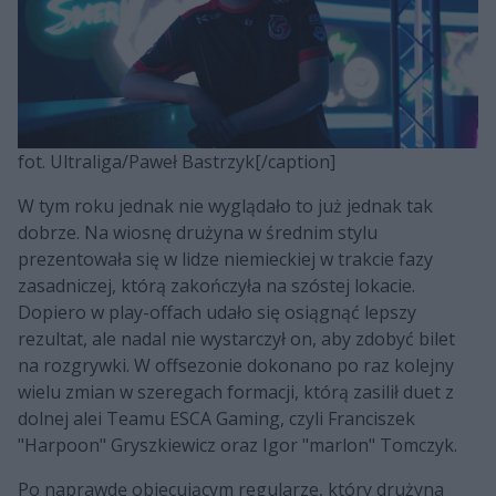
fot. Ultraliga/Paweł Bastrzyk[/caption]
W tym roku jednak nie wyglądało to już jednak tak
dobrze. Na wiosnę drużyna w średnim stylu
prezentowała się w lidze niemieckiej w trakcie fazy
zasadniczej, którą zakończyła na szóstej lokacie.
Dopiero w play-offach udało się osiągnąć lepszy
rezultat, ale nadal nie wystarczył on, aby zdobyć bilet
na rozgrywki. W offsezonie dokonano po raz kolejny
wielu zmian w szeregach formacji, którą zasilił duet z
dolnej alei Teamu ESCA Gaming, czyli Franciszek
"Harpoon" Gryszkiewicz oraz Igor "marlon" Tomczyk.
Po naprawdę obiecującym regularze, który drużyna