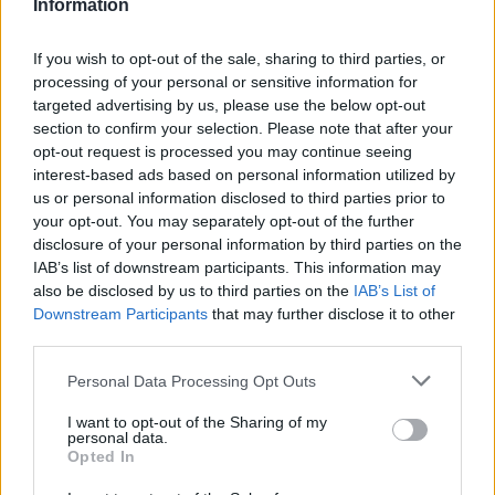
zawodników.
Information
3. Fnatic TQ
If you wish to opt-out of the sale, sharing to third parties, or
processing of your personal or sensitive information for
Podczas nadchodzących rozgrywek nie zobaczymy też
targeted advertising by us, please use the below opt-out
m.in. Fnatic TQ. Akademia jednej z najbardziej
section to confirm your selection. Please note that after your
legendarnych europejskich organizacji w swojej historii
opt-out request is processed you may continue seeing
interest-based ads based on personal information utilized by
odnosiła wiele sukcesów na arenie międzynarodowej.
us or personal information disclosed to third parties prior to
Jeszcze jako Fnatic Rising aż dwukrotnie udawało się
your opt-out. You may separately opt-out of the further
docierać do półfinałów rozgrywek, oba razy w 2019
disclosure of your personal information by third parties on the
roku. Były to naprawdę dobre wyczyny, zwłaszcza że
IAB’s list of downstream participants. This information may
zespół występował w UK League Championship, czyli
also be disclosed by us to third parties on the
IAB’s List of
nie tak prestiżowej lidze jak choćby francuska, czy
Downstream Participants
that may further disclose it to other
hiszpańska. Co więcej, jak już wspominaliśmy w zeszłym
third parties.
roku udało się nawet dotrzeć do finału, gdzie niewiele
Personal Data Processing Opt Outs
brakowało, a FNC.R pokonałoby KCORP i zostałoby
mistrzem European Masters Summer 2021.
I want to opt-out of the Sharing of my
personal data.
Opted In
Po udanym okresie nadszedł czas na zmiany.
Organizacja nawiązała współpracę z hiszpańskim