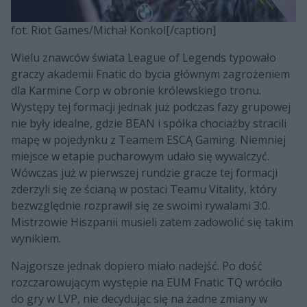
fot. Riot Games/Michał Konkol[/caption]
Wielu znawców świata League of Legends typowało
graczy akademii Fnatic do bycia głównym zagrożeniem
dla Karmine Corp w obronie królewskiego tronu.
Występy tej formacji jednak już podczas fazy grupowej
nie były idealne, gdzie BEAN i spółka chociażby stracili
mapę w pojedynku z Teamem ESCĄ Gaming. Niemniej
miejsce w etapie pucharowym udało się wywalczyć.
Wówczas już w pierwszej rundzie gracze tej formacji
zderzyli się ze ścianą w postaci Teamu Vitality, który
bezwzględnie rozprawił się ze swoimi rywalami 3:0.
Mistrzowie Hiszpanii musieli zatem zadowolić się takim
wynikiem.
Najgorsze jednak dopiero miało nadejść. Po dość
rozczarowującym występie na EUM Fnatic TQ wróciło
do gry w LVP, nie decydując się na żadne zmiany w