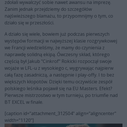
zdołali wywalczyć sobie nawet awansu na imprezę.
Zanim jednak przejdziemy do szczegółów
najświeższego blamażu, to przypomnijmy o tym, co
działo się w przeszłości.
A działo się wiele, bowiem już podczas pierwszych
występów formacji w najwyższej klasie rozgrywkowej
we Francji wiedzieliśmy, że mamy do czynienia z
naprawdę solidną ekipą. Ówczesny skład, którego
częścią był Jakub "Cinkrof" Rokicki rozpoczął swoje
wojaże w LFL-u z wysokiego c, wygrywając najpierw
całą fazę zasadniczą, a następnie i play-offy. I to bez
większych kłopotów. Dzięki temu oczywiście zespół
polskiego leśnika pojawił się na EU Masters. Efekt?
Pierwsze mistrzostwo w tym turnieju, po triumfie nad
BT EXCEL w finale.
[caption id="attachment_312504" align="aligncenter"
width="1120"]