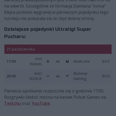
na odwrót. Szczególnie że formacja Damiana "svnsa"
Klejca pomimo wygranej w pierwszym pojedynku tego
turnieju nie pokazała się ze zbyt dobrej strony.
Dzisiejsze pojedynki Ultraligi Super
Pucharu:
27 października
Iron
17:00
vs
devils.one
BO3
Wolves
AGO
Illuminar
20:00
vs
BO3
ROGUE
Gaming
Pierwsze spotkanie rozpocznie się o godzinie 17:00.
Rozgrywki śledzić można na kanale Polsat Games na
Twitchu
oraz
YouTube
.