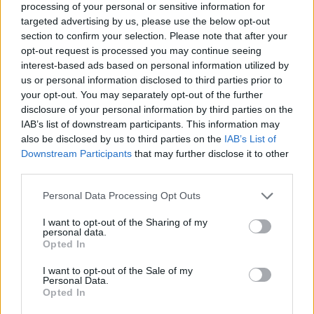
Po przerwie do gry weszli zawodnicy Forsaken oraz
processing of your personal or sensitive information for
Grypciocraft Esports. Szymon "Kanna" Kawęcki i jego
targeted advertising by us, please use the below opt-out
kompani, mimo iż teoretycznie byli underdogami w tym
section to confirm your selection. Please note that after your
opt-out request is processed you may continue seeing
spotkaniu, to w mecz weszli z impetem. Szczególnie
interest-based ads based on personal information utilized by
dobry występ zaliczył Patryk "PolskiFok" Langer, który
us or personal information disclosed to third parties prior to
mocno przysłużył się w wygraniu pierwszej mapy. Dwie
your opt-out. You may separately opt-out of the further
kolejne jednak padły już łupem Zapomnianych, którzy
disclosure of your personal information by third parties on the
najwidoczniej w porę się otrząsnęli i zdołali
IAB’s list of downstream participants. This information may
zaprezentować swoje umiejętności, przechodząc tym
also be disclosed by us to third parties on the
IAB’s List of
samym do pojedynku o awans.
Downstream Participants
that may further disclose it to other
third parties.
Wyniki wczorajszych meczów Ultraligi
Personal Data Processing Opt Outs
Super Pucharu:
I want to opt-out of the Sharing of my
personal data.
26 października
Opted In
I want to opt-out of the Sale of my
Zero
Gentlemen's
Personal Data.
17:00
1:2
BO3
Tenacity
Gaming
Opted In