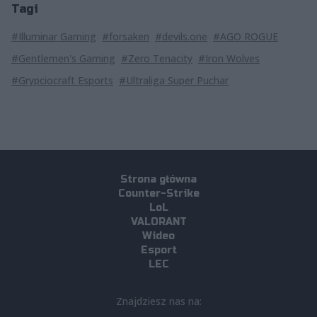
Tagi
#Illuminar Gaming
#forsaken
#devils.one
#AGO ROGUE
#Gentlemen's Gaming
#Zero Tenacity
#Iron Wolves
#Grypciocraft Esports
#Ultraliga Super Puchar
Strona główna
Counter-Strike
LoL
VALORANT
Wideo
Esport
LEC
Znajdziesz nas na: