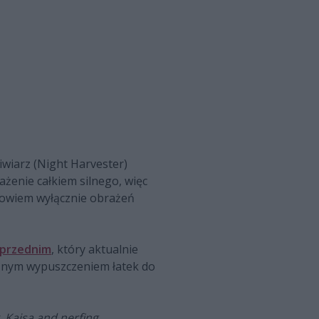
iwiarz (Night Harvester)
żenie całkiem silnego, więc
 bowiem wyłącznie obrażeń
przednim
, który aktualnie
cznym wypuszczeniem łatek do
 Kaisa and nerfing