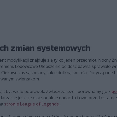
zych zmian systemowych
 modyfikacji znajduje się tylko jeden przedmiot. Nocny Żn
ażeniem. Lodowcowe Ulepszenie od dość dawna sprawiało wra
. Ciekawe zaś są zmiany, jakie dotkną smite'a. Dotyczą one
ływanym zwierzakom.
obą zbyt wielu poprawek. Zwłaszcza jeżeli porównamy go z
po
darza się jeszcze okazjonalnie dodać to i owo przed ostate
na
stronie League of Legends
.
ions, tapping down some of the stronger champs like Aatrox,