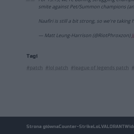
smite against Pet/Summon champions (and
Naafiri is still a bit strong, so we're takin
— Matt Leung-Harrison (@RiotPhroxzon)
J
Tagi
#patch
#lol patch
#league of legends patch
#
Strona główna
Counter-Strike
LoL
VALORANT
Wid