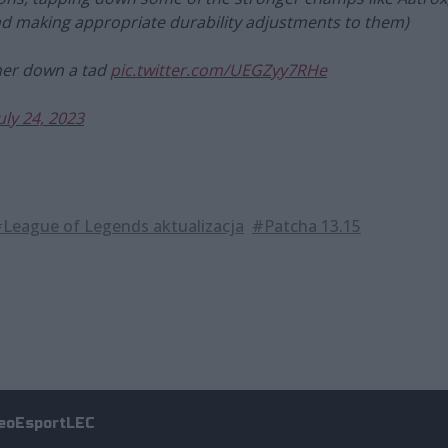
 making appropriate durability adjustments to them)
g her down a tad
pic.twitter.com/UEGZyy7RHe
uly 24, 2023
League of Legends aktualizacja
#Patcha 13.15
eo
Esport
LEC