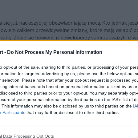
ię już nacieszyć jej obezwładniającą mocą. Kto jednak jeszc
 bowiem całkiem przewidywalne zmiany, które mają osłabić po
anę. Zdaje się bowiem, iż deweloperzy sami zauważyli, iż 
one. Zwłaszcza w przypadku Półsmoka, gdzie oprócz zwiększ
t -
Do Not Process My Personal Information
 będzie zaś stanowczo wzmocnienie Gwen, która swoją osta
to opt-out of the sale, sharing to third parties, or processing of your per
formation for targeted advertising by us, please use the below opt-out s
wczas dość znacząco pierwszą umiejętność. Do bardziej komp
r selection. Please note that after your opt-out request is processed y
wca nie dano ani chwili wytchnienia. Kolejnych zmian doczeka
eing interest-based ads based on personal information utilized by us or
. Zapowiedziano też na przyszłe łatki dopieszczenie K'Sante
disclosed to third parties prior to your opt-out. You may separately opt-
losure of your personal information by third parties on the IAB’s list of
. This information may also be disclosed by us to third parties on the
IA
Participants
that may further disclose it to other third parties.
l Data Processing Opt Outs