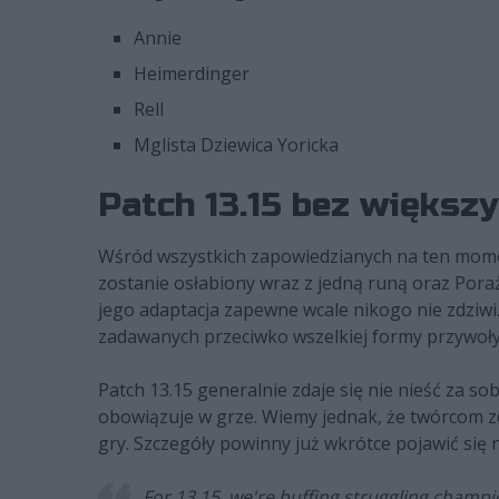
Annie
Heimerdinger
Rell
Mglista Dziewica Yoricka
Patch 13.15 bez więks
Wśród wszystkich zapowiedzianych na ten moment
zostanie osłabiony wraz z jedną runą oraz Por
jego adaptacja zapewne wcale nikogo nie zdziwi
zadawanych przeciwko wszelkiej formy przywo
Patch 13.15 generalnie zdaje się nie nieść za s
obowiązuje w grze. Wiemy jednak, że twórcom z
gry. Szczegóły powinny już wkrótce pojawić się 
For 13.15, we're buffing struggling champ