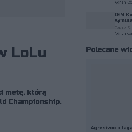
Adrian Ko
IEM Ko
ystano grafiki należące do Riot Games.
symula
Counter-Str
Adrian Ko
 w LoLu
Polecane wi
d metę, którą
ld Championship.
Agresivoo o laga