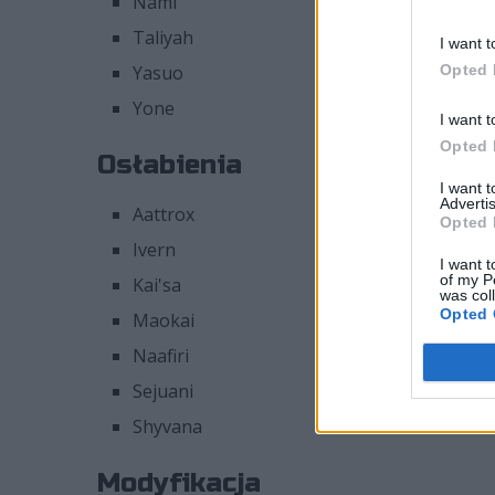
Nami
Taliyah
I want t
Opted 
Yasuo
Yone
I want t
Opted 
Osłabienia
I want 
Advertis
Aattrox
Opted 
Ivern
I want t
of my P
Kai'sa
was col
Opted 
Maokai
Naafiri
Sejuani
Shyvana
Modyfikacja