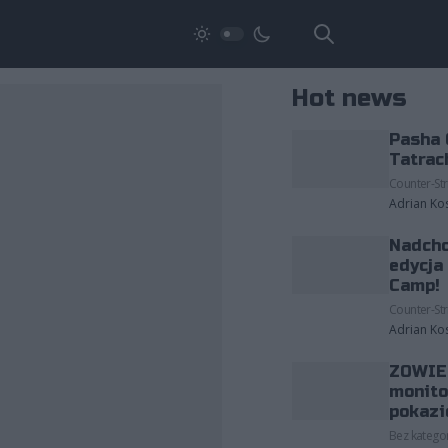
Hot news
Pasha 
Tatrac
Counter-Str
Adrian Ko
Nadcho
edycja
Camp!
Counter-Str
Adrian Ko
ZOWIE 
monito
pokazi
Bez kategor