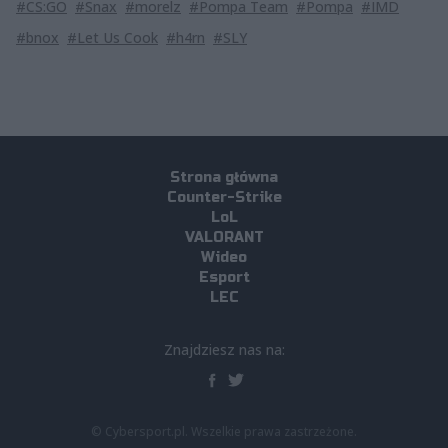
#CS:GO
#Snax
#morelz
#Pompa Team
#Pompa
#IMD
#bnox
#Let Us Cook
#h4rn
#SLY
Strona główna
Counter-Strike
LoL
VALORANT
Wideo
Esport
LEC
Znajdziesz nas na:
© Cybersport.pl. Wszelkie prawa zastrzeżone.