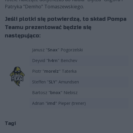
Patryka "Demho" Tomaszewskiego.
Jeśli plotki się potwierdzą, to skład Pompa
Teamu prezentować będzie się
następująco:
Janusz "
Snax
" Pogorzelski
Deyvid "
h4rn
" Benchev
Piotr "
morelz
" Taterka
Steffen "
SLY
" Amundsen
Bartosz "
bnox
" Niebisz
Adrian "
imd
" Pieper (trener)
Tagi