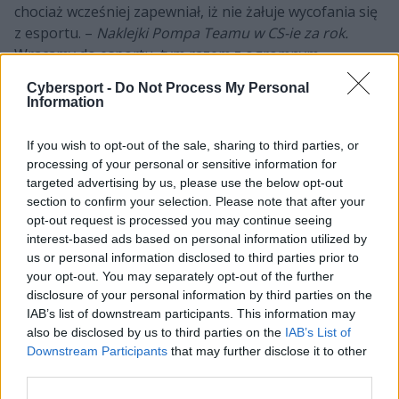
chociaż wcześniej zapewniał, iż nie żałuje wycofania się
z esportu. –
Naklejki Pompa Teamu w CS-ie za rok.
Wracamy do esportu, tym razem z ogromnym
wsparciem mojego przyjaciela, Konradem
Cybersport -
Do Not Process My Personal
"Stormoonem" Kwaśniewskim – mówił IsAmU za
Information
pośrednictwem mediów społecznościowych. –
Pora
wspólnie namieszać w polskim esporcie.
Więcej info
If you wish to opt-out of the sale, sharing to third parties, or
niedługo – wtórował mu wspomniany Kwaśniewski,
processing of your personal or sensitive information for
założyciel agencji StormMedia. Od tego czasu minęły
targeted advertising by us, please use the below opt-out
section to confirm your selection. Please note that after your
trzy miesiące, ale jak na razie organizacja nie
opt-out request is processed you may continue seeing
zaprezentowała nam swoich nowych reprezentantów.
interest-based ads based on personal information utilized by
Nie brakowało jednak plotek na ich temat.
us or personal information disclosed to third parties prior to
your opt-out. You may separately opt-out of the further
disclosure of your personal information by third parties on the
Śledź transfery na scenie Counter-
IAB’s list of downstream participants. This information may
Strike'a:
also be disclosed by us to third parties on the
IAB’s List of
Downstream Participants
that may further disclose it to other
third parties.