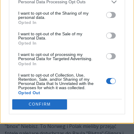
Personal Data Processing Opt Outs
I want to opt-out of the Sharing of my
personal data.
Opted In
I want to opt-out of the Sale of my
Personal Data.
A teraz z nową dozą nieoficjalnych doniesień
Opted In
przychodzi do nas profil
Newsy z polskiej sceny CS:G
O
na Twitterze. Już od dawna informował on o tym, że
I want to opt-out of processing my
Personal Data for Targeted Advertising.
Pompa chcę zaangażować Let Us Cook, czyli zespół
Opted In
Janusza "Snaxa" Pogorzelskiego. Ten jednak od wielu
I want to opt-out of Collection, Use,
tygodni zmaga się z problemami kadrowymi. Te jednak
Retention, Sale, and/or Sharing of my
mają się wreszcie zakończyć. W efekcie w składzie LUC
Personal Data that Is Unrelated with the
Purposes for which it was collected.
pozostaliby wspomniany Snax, zaangażowany jakiś
Opted Out
czas temu Deyvid "h4rn" Benchev, a także Piotr
"morelz" Taterka, który od jakiegoś czasu wspomaga
CONFIRM
ekipę. Poza nimi nowymi reprezentantami Pompy
mieliby zostać też Steffen "SLY" Amundsen i Bartosz
"bnox" Niebisz. To Norweg i Polak mieliby przejąć
fotele należące dotychczas do Raula "Blytza" Gligora i